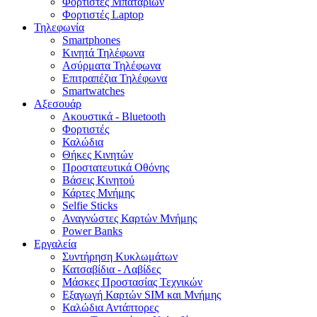
Φορτιστές Μπαταριών
Φορτιστές Laptop
Τηλεφωνία
Smartphones
Κινητά Τηλέφωνα
Ασύρματα Τηλέφωνα
Επιτραπέζια Τηλέφωνα
Smartwatches
Αξεσουάρ
Ακουστικά - Bluetooth
Φορτιστές
Καλώδια
Θήκες Κινητών
Προστατευτικά Οθόνης
Βάσεις Κινητού
Κάρτες Μνήμης
Selfie Sticks
Αναγνώστες Καρτών Μνήμης
Power Banks
Εργαλεία
Συντήρηση Κυκλωμάτων
Κατσαβίδια - Λαβίδες
Μάσκες Προστασίας Τεχνικών
Εξαγωγή Καρτών SIM και Μνήμης
Καλώδια Αντάπτορες