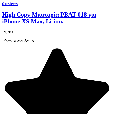
0 reviews
High Copy Μπαταρία PBAT-018 για
iPhone XS Max, Li-ion.
19,78 €
Σύντομα Διαθέσιμο