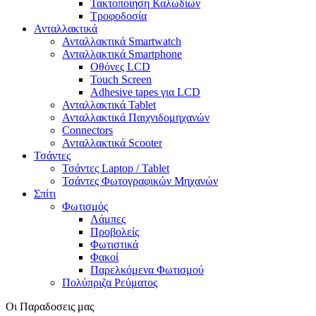
Τακτοποίηση Καλωδίων
Τροφοδοσία
Ανταλλακτικά
Ανταλλακτικά Smartwatch
Ανταλλακτικά Smartphone
Οθόνες LCD
Touch Screen
Adhesive tapes για LCD
Ανταλλακτικά Tablet
Ανταλλακτικά Παιχνιδομηχανών
Connectors
Ανταλλακτικά Scooter
Τσάντες
Τσάντες Laptop / Tablet
Τσάντες Φωτoγραφικών Μηχανών
Σπίτι
Φωτισμός
Λάμπες
Προβολείς
Φωτιστικά
Φακοί
Παρελκόμενα Φωτισμού
Πολύπριζα Ρεύματος
Οι Παραδοσεις μας