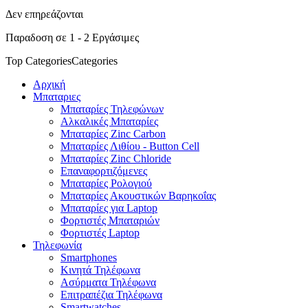
Δεν επηρεάζονται
Παραδοση σε 1 - 2 Εργάσιμες
Top Categories
Categories
Αρχική
Μπαταριες
Μπαταρίες Τηλεφώνων
Αλκαλικές Μπαταρίες
Μπαταρίες Zinc Carbon
Μπαταρίες Λιθίου - Button Cell
Μπαταρίες Zinc Chloride
Επαναφορτιζόμενες
Μπαταρίες Ρολογιού
Μπαταρίες Ακουστικών Βαρηκοΐας
Μπαταρίες για Laptop
Φορτιστές Μπαταριών
Φορτιστές Laptop
Τηλεφωνία
Smartphones
Κινητά Τηλέφωνα
Ασύρματα Τηλέφωνα
Επιτραπέζια Τηλέφωνα
Smartwatches