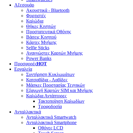
Αξεσουάρ
Ακουστικά - Bluetooth
Φορτιστές
Καλώδια
Θήκες Κινητών
Προστατευτικά Οθόνης
Βάσεις Κινητού
Κάρτες Μνήμης
Selfie Sticks
Αναγνώστες Καρτών Μνήμης
Power Banks
Προσφορές
HOT
Εργαλεία
Συντήρηση Κυκλωμάτων
Κατσαβίδια - Λαβίδες
Μάσκες Προστασίας Τεχνικών
Εξαγωγή Καρτών SIM και Μνήμης
Καλώδια Αντάπτορες
Τακτοποίηση Καλωδίων
Τροφοδοσία
Ανταλλακτικά
Ανταλλακτικά Smartwatch
Ανταλλακτικά Smartphone
Οθόνες LCD