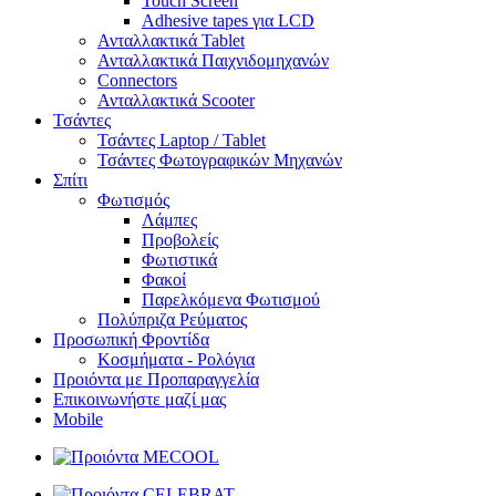
Touch Screen
Adhesive tapes για LCD
Ανταλλακτικά Tablet
Ανταλλακτικά Παιχνιδομηχανών
Connectors
Ανταλλακτικά Scooter
Τσάντες
Τσάντες Laptop / Tablet
Τσάντες Φωτoγραφικών Μηχανών
Σπίτι
Φωτισμός
Λάμπες
Προβολείς
Φωτιστικά
Φακοί
Παρελκόμενα Φωτισμού
Πολύπριζα Ρεύματος
Προσωπική Φροντίδα
Κοσμήματα - Ρολόγια
Προιόντα με Προπαραγγελία
Επικοινωνήστε μαζί μας
Mobile