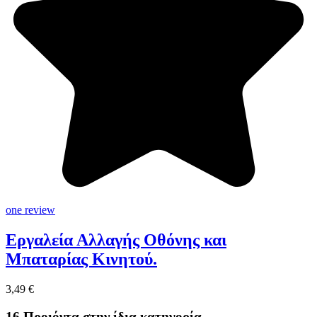
one review
Εργαλεία Αλλαγής Οθόνης και
Μπαταρίας Κινητού.
3,49 €
16 Προιόντα στην ίδια κατηγορία