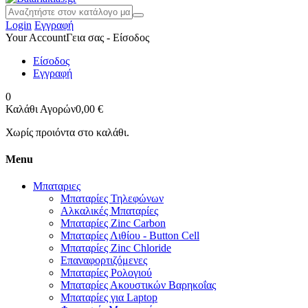
Login
Εγγραφή
Your Account
Γεια σας - Είσοδος
Είσοδος
Εγγραφή
0
Καλάθι Αγορών
0,00 €
Χωρίς προιόντα στο καλάθι.
Menu
Μπαταριες
Μπαταρίες Τηλεφώνων
Αλκαλικές Μπαταρίες
Μπαταρίες Zinc Carbon
Μπαταρίες Λιθίου - Button Cell
Μπαταρίες Zinc Chloride
Επαναφορτιζόμενες
Μπαταρίες Ρολογιού
Μπαταρίες Ακουστικών Βαρηκοΐας
Μπαταρίες για Laptop