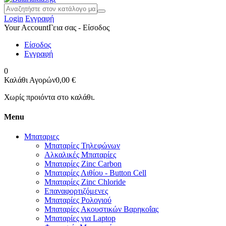
Login
Εγγραφή
Your Account
Γεια σας - Είσοδος
Είσοδος
Εγγραφή
0
Καλάθι Αγορών
0,00 €
Χωρίς προιόντα στο καλάθι.
Menu
Μπαταριες
Μπαταρίες Τηλεφώνων
Αλκαλικές Μπαταρίες
Μπαταρίες Zinc Carbon
Μπαταρίες Λιθίου - Button Cell
Μπαταρίες Zinc Chloride
Επαναφορτιζόμενες
Μπαταρίες Ρολογιού
Μπαταρίες Ακουστικών Βαρηκοΐας
Μπαταρίες για Laptop