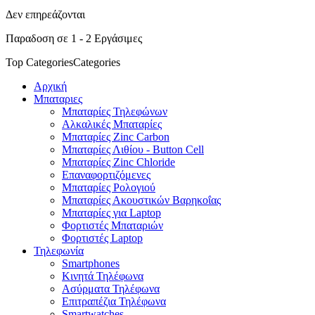
Δεν επηρεάζονται
Παραδοση σε 1 - 2 Εργάσιμες
Top Categories
Categories
Αρχική
Μπαταριες
Μπαταρίες Τηλεφώνων
Αλκαλικές Μπαταρίες
Μπαταρίες Zinc Carbon
Μπαταρίες Λιθίου - Button Cell
Μπαταρίες Zinc Chloride
Επαναφορτιζόμενες
Μπαταρίες Ρολογιού
Μπαταρίες Ακουστικών Βαρηκοΐας
Μπαταρίες για Laptop
Φορτιστές Μπαταριών
Φορτιστές Laptop
Τηλεφωνία
Smartphones
Κινητά Τηλέφωνα
Ασύρματα Τηλέφωνα
Επιτραπέζια Τηλέφωνα
Smartwatches