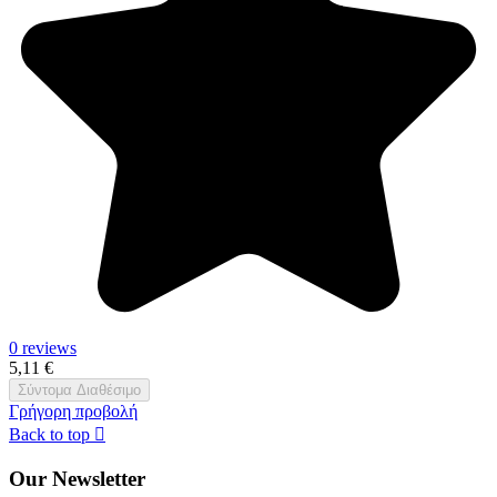
0 reviews
5,11 €
Σύντομα Διαθέσιμο
Γρήγορη προβολή
Back to top

Our Newsletter