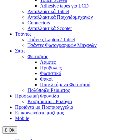
Touch Screen
Adhesive tapes για LCD
Ανταλλακτικά Tablet
Ανταλλακτικά Παιχνιδομηχανών
Connectors
Ανταλλακτικά Scooter
Τσάντες
Τσάντες Laptop / Tablet
Τσάντες Φωτoγραφικών Μηχανών
Σπίτι
Φωτισμός
Λάμπες
Προβολείς
Φωτιστικά
Φακοί
Παρελκόμενα Φωτισμού
Πολύπριζα Ρεύματος
Προσωπική Φροντίδα
Κοσμήματα - Ρολόγια
Προιόντα με Προπαραγγελία
Επικοινωνήστε μαζί μας
Mobile

ΟΚ