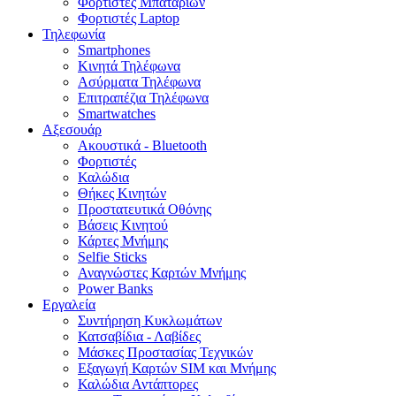
Φορτιστές Μπαταριών
Φορτιστές Laptop
Τηλεφωνία
Smartphones
Κινητά Τηλέφωνα
Ασύρματα Τηλέφωνα
Επιτραπέζια Τηλέφωνα
Smartwatches
Αξεσουάρ
Ακουστικά - Bluetooth
Φορτιστές
Καλώδια
Θήκες Κινητών
Προστατευτικά Οθόνης
Βάσεις Κινητού
Κάρτες Μνήμης
Selfie Sticks
Αναγνώστες Καρτών Μνήμης
Power Banks
Εργαλεία
Συντήρηση Κυκλωμάτων
Κατσαβίδια - Λαβίδες
Μάσκες Προστασίας Τεχνικών
Εξαγωγή Καρτών SIM και Μνήμης
Καλώδια Αντάπτορες