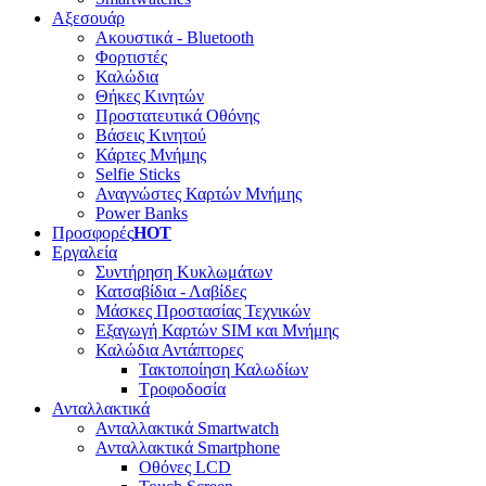
Αξεσουάρ
Ακουστικά - Bluetooth
Φορτιστές
Καλώδια
Θήκες Κινητών
Προστατευτικά Οθόνης
Βάσεις Κινητού
Κάρτες Μνήμης
Selfie Sticks
Αναγνώστες Καρτών Μνήμης
Power Banks
Προσφορές
HOT
Εργαλεία
Συντήρηση Κυκλωμάτων
Κατσαβίδια - Λαβίδες
Μάσκες Προστασίας Τεχνικών
Εξαγωγή Καρτών SIM και Μνήμης
Καλώδια Αντάπτορες
Τακτοποίηση Καλωδίων
Τροφοδοσία
Ανταλλακτικά
Ανταλλακτικά Smartwatch
Ανταλλακτικά Smartphone
Οθόνες LCD