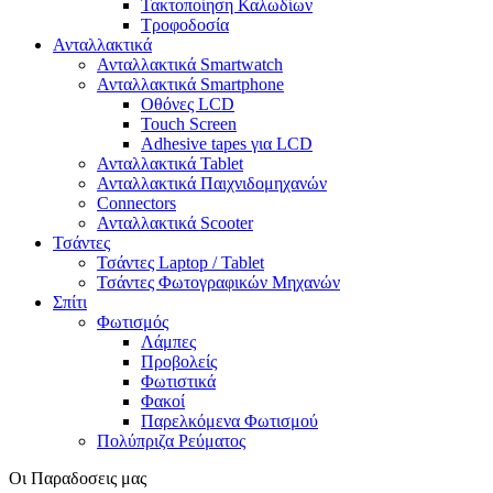
Τακτοποίηση Καλωδίων
Τροφοδοσία
Ανταλλακτικά
Ανταλλακτικά Smartwatch
Ανταλλακτικά Smartphone
Οθόνες LCD
Touch Screen
Adhesive tapes για LCD
Ανταλλακτικά Tablet
Ανταλλακτικά Παιχνιδομηχανών
Connectors
Ανταλλακτικά Scooter
Τσάντες
Τσάντες Laptop / Tablet
Τσάντες Φωτoγραφικών Μηχανών
Σπίτι
Φωτισμός
Λάμπες
Προβολείς
Φωτιστικά
Φακοί
Παρελκόμενα Φωτισμού
Πολύπριζα Ρεύματος
Οι Παραδοσεις μας