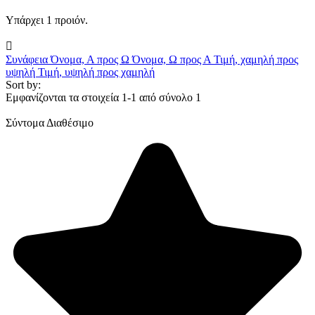
Υπάρχει 1 προιόν.

Συνάφεια
Όνομα, Α προς Ω
Όνομα, Ω προς Α
Τιμή, χαμηλή προς
υψηλή
Τιμή, υψηλή προς χαμηλή
Sort by:
Εμφανίζονται τα στοιχεία 1-1 από σύνολο 1
Σύντομα Διαθέσιμο