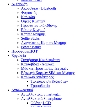
Αξεσουάρ
Ακουστικά - Bluetooth
Φορτιστές
Καλώδια
Θήκες Κινητών
Προστατευτικά Οθόνης
Βάσεις Κινητού
Κάρτες Μνήμης
Selfie Sticks
Αναγνώστες Καρτών Μνήμης
Power Banks
Προσφορές
HOT
Εργαλεία
Συντήρηση Κυκλωμάτων
Κατσαβίδια - Λαβίδες
Μάσκες Προστασίας Τεχνικών
Εξαγωγή Καρτών SIM και Μνήμης
Καλώδια Αντάπτορες
Τακτοποίηση Καλωδίων
Τροφοδοσία
Ανταλλακτικά
Ανταλλακτικά Smartwatch
Ανταλλακτικά Smartphone
Οθόνες LCD