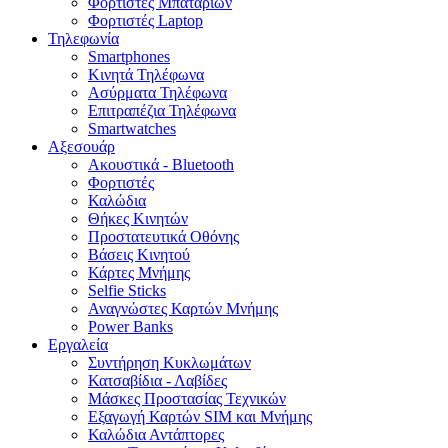
Φορτιστές Μπαταριών
Φορτιστές Laptop
Τηλεφωνία
Smartphones
Κινητά Τηλέφωνα
Ασύρματα Τηλέφωνα
Επιτραπέζια Τηλέφωνα
Smartwatches
Αξεσουάρ
Ακουστικά - Bluetooth
Φορτιστές
Καλώδια
Θήκες Κινητών
Προστατευτικά Οθόνης
Βάσεις Κινητού
Κάρτες Μνήμης
Selfie Sticks
Αναγνώστες Καρτών Μνήμης
Power Banks
Εργαλεία
Συντήρηση Κυκλωμάτων
Κατσαβίδια - Λαβίδες
Μάσκες Προστασίας Τεχνικών
Εξαγωγή Καρτών SIM και Μνήμης
Καλώδια Αντάπτορες