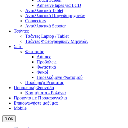
Touch Screen
Adhesive tapes για LCD
Ανταλλακτικά Tablet
Ανταλλακτικά Παιχνιδομηχανών
Connectors
Ανταλλακτικά Scooter
Τσάντες
Τσάντες Laptop / Tablet
Τσάντες Φωτoγραφικών Μηχανών
Σπίτι
Φωτισμός
Λάμπες
Προβολείς
Φωτιστικά
Φακοί
Παρελκόμενα Φωτισμού
Πολύπριζα Ρεύματος
Προσωπική Φροντίδα
Κοσμήματα - Ρολόγια
Προιόντα με Προπαραγγελία
Επικοινωνήστε μαζί μας
Mobile

ΟΚ