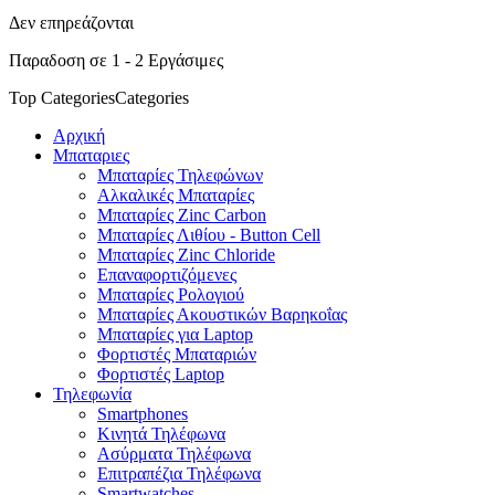
Δεν επηρεάζονται
Παραδοση σε 1 - 2 Εργάσιμες
Top Categories
Categories
Αρχική
Μπαταριες
Μπαταρίες Τηλεφώνων
Αλκαλικές Μπαταρίες
Μπαταρίες Zinc Carbon
Μπαταρίες Λιθίου - Button Cell
Μπαταρίες Zinc Chloride
Επαναφορτιζόμενες
Μπαταρίες Ρολογιού
Μπαταρίες Ακουστικών Βαρηκοΐας
Μπαταρίες για Laptop
Φορτιστές Μπαταριών
Φορτιστές Laptop
Τηλεφωνία
Smartphones
Κινητά Τηλέφωνα
Ασύρματα Τηλέφωνα
Επιτραπέζια Τηλέφωνα
Smartwatches