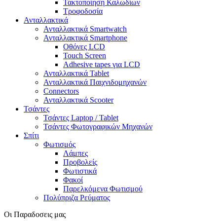
Τακτοποίηση Καλωδίων
Τροφοδοσία
Ανταλλακτικά
Ανταλλακτικά Smartwatch
Ανταλλακτικά Smartphone
Οθόνες LCD
Touch Screen
Adhesive tapes για LCD
Ανταλλακτικά Tablet
Ανταλλακτικά Παιχνιδομηχανών
Connectors
Ανταλλακτικά Scooter
Τσάντες
Τσάντες Laptop / Tablet
Τσάντες Φωτoγραφικών Μηχανών
Σπίτι
Φωτισμός
Λάμπες
Προβολείς
Φωτιστικά
Φακοί
Παρελκόμενα Φωτισμού
Πολύπριζα Ρεύματος
Οι Παραδοσεις μας