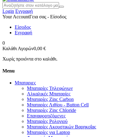
Login
Εγγραφή
Your Account
Γεια σας - Είσοδος
Είσοδος
Εγγραφή
0
Καλάθι Αγορών
0,00 €
Χωρίς προιόντα στο καλάθι.
Menu
Μπαταριες
Μπαταρίες Τηλεφώνων
Αλκαλικές Μπαταρίες
Μπαταρίες Zinc Carbon
Μπαταρίες Λιθίου - Button Cell
Μπαταρίες Zinc Chloride
Επαναφορτιζόμενες
Μπαταρίες Ρολογιού
Μπαταρίες Ακουστικών Βαρηκοΐας
Μπαταρίες για Laptop