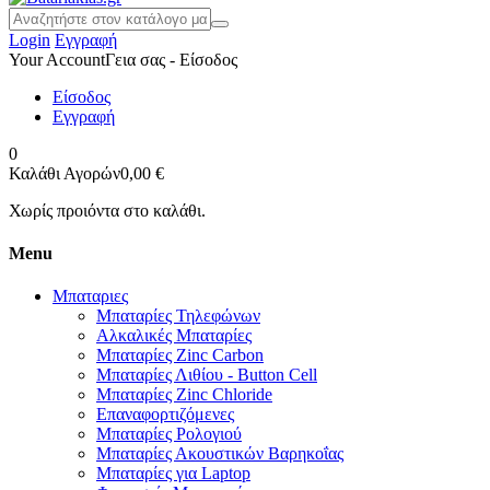
Login
Εγγραφή
Your Account
Γεια σας - Είσοδος
Είσοδος
Εγγραφή
0
Καλάθι Αγορών
0,00 €
Χωρίς προιόντα στο καλάθι.
Menu
Μπαταριες
Μπαταρίες Τηλεφώνων
Αλκαλικές Μπαταρίες
Μπαταρίες Zinc Carbon
Μπαταρίες Λιθίου - Button Cell
Μπαταρίες Zinc Chloride
Επαναφορτιζόμενες
Μπαταρίες Ρολογιού
Μπαταρίες Ακουστικών Βαρηκοΐας
Μπαταρίες για Laptop