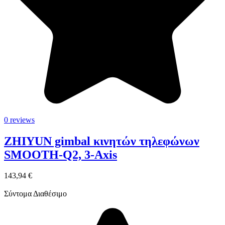
0 reviews
ZHIYUN gimbal κινητών τηλεφώνων
SMOOTH-Q2, 3-Axis
143,94 €
Σύντομα Διαθέσιμο