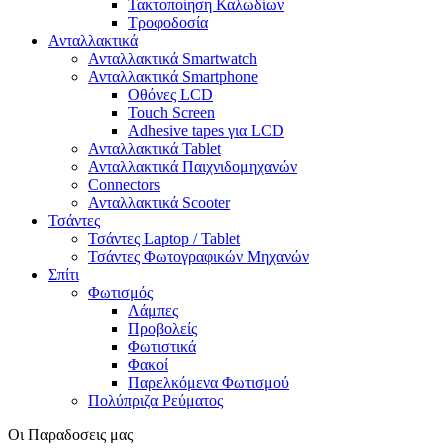
Τακτοποίηση Καλωδίων
Τροφοδοσία
Ανταλλακτικά
Ανταλλακτικά Smartwatch
Ανταλλακτικά Smartphone
Οθόνες LCD
Touch Screen
Adhesive tapes για LCD
Ανταλλακτικά Tablet
Ανταλλακτικά Παιχνιδομηχανών
Connectors
Ανταλλακτικά Scooter
Τσάντες
Τσάντες Laptop / Tablet
Τσάντες Φωτoγραφικών Μηχανών
Σπίτι
Φωτισμός
Λάμπες
Προβολείς
Φωτιστικά
Φακοί
Παρελκόμενα Φωτισμού
Πολύπριζα Ρεύματος
Οι Παραδοσεις μας