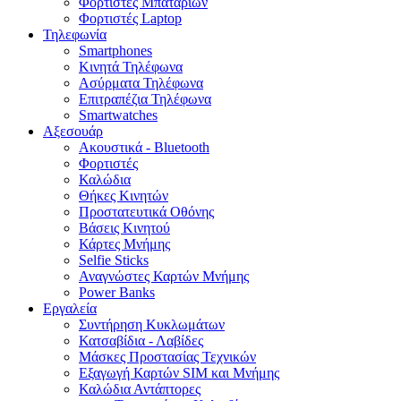
Φορτιστές Μπαταριών
Φορτιστές Laptop
Τηλεφωνία
Smartphones
Κινητά Τηλέφωνα
Ασύρματα Τηλέφωνα
Επιτραπέζια Τηλέφωνα
Smartwatches
Αξεσουάρ
Ακουστικά - Bluetooth
Φορτιστές
Καλώδια
Θήκες Κινητών
Προστατευτικά Οθόνης
Βάσεις Κινητού
Κάρτες Μνήμης
Selfie Sticks
Αναγνώστες Καρτών Μνήμης
Power Banks
Εργαλεία
Συντήρηση Κυκλωμάτων
Κατσαβίδια - Λαβίδες
Μάσκες Προστασίας Τεχνικών
Εξαγωγή Καρτών SIM και Μνήμης
Καλώδια Αντάπτορες