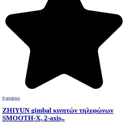
0 reviews
ZHIYUN gimbal κινητών τηλεφώνων
SMOOTH-X, 2-axis,.