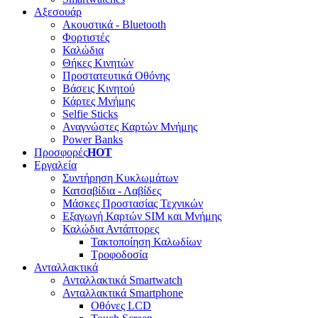
Αξεσουάρ
Ακουστικά - Bluetooth
Φορτιστές
Καλώδια
Θήκες Κινητών
Προστατευτικά Οθόνης
Βάσεις Κινητού
Κάρτες Μνήμης
Selfie Sticks
Αναγνώστες Καρτών Μνήμης
Power Banks
Προσφορές
HOT
Εργαλεία
Συντήρηση Κυκλωμάτων
Κατσαβίδια - Λαβίδες
Μάσκες Προστασίας Τεχνικών
Εξαγωγή Καρτών SIM και Μνήμης
Καλώδια Αντάπτορες
Τακτοποίηση Καλωδίων
Τροφοδοσία
Ανταλλακτικά
Ανταλλακτικά Smartwatch
Ανταλλακτικά Smartphone
Οθόνες LCD