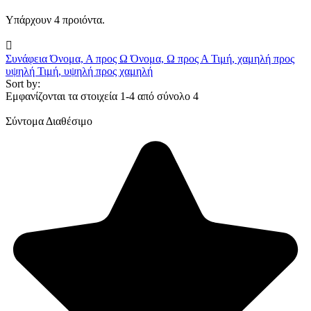
Υπάρχουν 4 προιόντα.

Συνάφεια
Όνομα, Α προς Ω
Όνομα, Ω προς Α
Τιμή, χαμηλή προς
υψηλή
Τιμή, υψηλή προς χαμηλή
Sort by:
Εμφανίζονται τα στοιχεία 1-4 από σύνολο 4
Σύντομα Διαθέσιμο