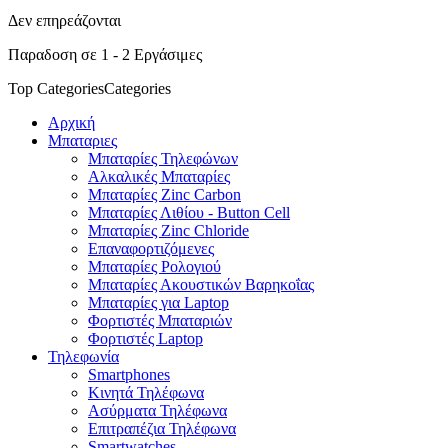
Δεν επηρεάζονται
Παραδοση σε 1 - 2 Εργάσιμες
Top Categories
Categories
Αρχική
Μπαταριες
Μπαταρίες Τηλεφώνων
Αλκαλικές Μπαταρίες
Μπαταρίες Zinc Carbon
Μπαταρίες Λιθίου - Button Cell
Μπαταρίες Zinc Chloride
Επαναφορτιζόμενες
Μπαταρίες Ρολογιού
Μπαταρίες Ακουστικών Βαρηκοΐας
Μπαταρίες για Laptop
Φορτιστές Μπαταριών
Φορτιστές Laptop
Τηλεφωνία
Smartphones
Κινητά Τηλέφωνα
Ασύρματα Τηλέφωνα
Επιτραπέζια Τηλέφωνα
Smartwatches