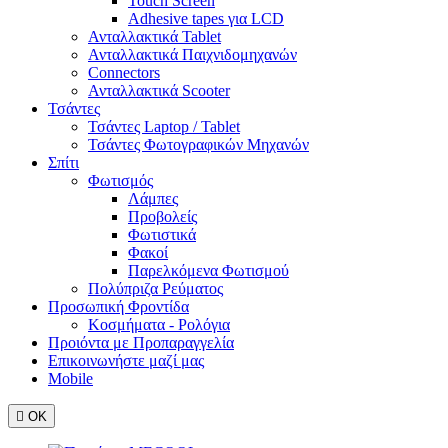
Touch Screen
Adhesive tapes για LCD
Ανταλλακτικά Tablet
Ανταλλακτικά Παιχνιδομηχανών
Connectors
Ανταλλακτικά Scooter
Τσάντες
Τσάντες Laptop / Tablet
Τσάντες Φωτoγραφικών Μηχανών
Σπίτι
Φωτισμός
Λάμπες
Προβολείς
Φωτιστικά
Φακοί
Παρελκόμενα Φωτισμού
Πολύπριζα Ρεύματος
Προσωπική Φροντίδα
Κοσμήματα - Ρολόγια
Προιόντα με Προπαραγγελία
Επικοινωνήστε μαζί μας
Mobile

ΟΚ