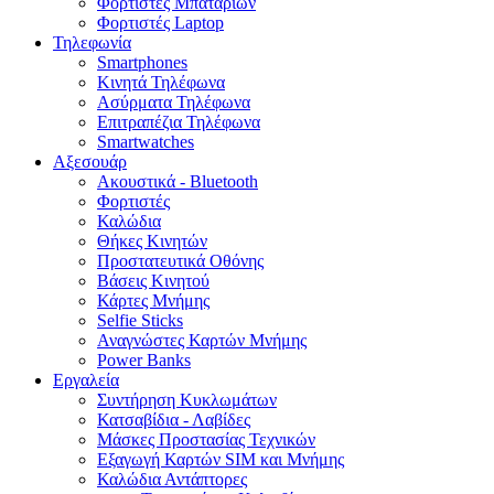
Φορτιστές Μπαταριών
Φορτιστές Laptop
Τηλεφωνία
Smartphones
Κινητά Τηλέφωνα
Ασύρματα Τηλέφωνα
Επιτραπέζια Τηλέφωνα
Smartwatches
Αξεσουάρ
Ακουστικά - Bluetooth
Φορτιστές
Καλώδια
Θήκες Κινητών
Προστατευτικά Οθόνης
Βάσεις Κινητού
Κάρτες Μνήμης
Selfie Sticks
Αναγνώστες Καρτών Μνήμης
Power Banks
Εργαλεία
Συντήρηση Κυκλωμάτων
Κατσαβίδια - Λαβίδες
Μάσκες Προστασίας Τεχνικών
Εξαγωγή Καρτών SIM και Μνήμης
Καλώδια Αντάπτορες