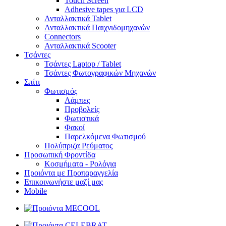
Touch Screen
Adhesive tapes για LCD
Ανταλλακτικά Tablet
Ανταλλακτικά Παιχνιδομηχανών
Connectors
Ανταλλακτικά Scooter
Τσάντες
Τσάντες Laptop / Tablet
Τσάντες Φωτoγραφικών Μηχανών
Σπίτι
Φωτισμός
Λάμπες
Προβολείς
Φωτιστικά
Φακοί
Παρελκόμενα Φωτισμού
Πολύπριζα Ρεύματος
Προσωπική Φροντίδα
Κοσμήματα - Ρολόγια
Προιόντα με Προπαραγγελία
Επικοινωνήστε μαζί μας
Mobile