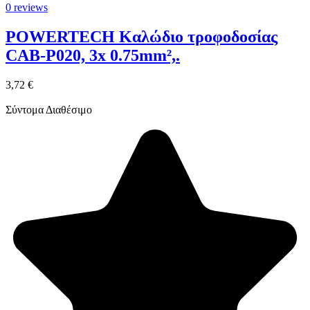
0 reviews
POWERTECH Καλώδιο τροφοδοσίας
CAB-P020, 3x 0.75mm²,.
3,72 €
Σύντομα Διαθέσιμο