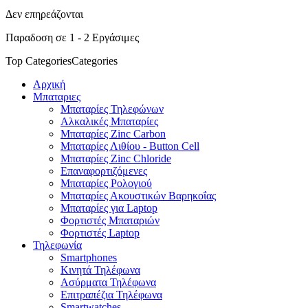
Δεν επηρεάζονται
Παραδοση σε 1 - 2 Εργάσιμες
Top Categories
Categories
Αρχική
Μπαταριες
Μπαταρίες Τηλεφώνων
Αλκαλικές Μπαταρίες
Μπαταρίες Zinc Carbon
Μπαταρίες Λιθίου - Button Cell
Μπαταρίες Zinc Chloride
Επαναφορτιζόμενες
Μπαταρίες Ρολογιού
Μπαταρίες Ακουστικών Βαρηκοΐας
Μπαταρίες για Laptop
Φορτιστές Μπαταριών
Φορτιστές Laptop
Τηλεφωνία
Smartphones
Κινητά Τηλέφωνα
Ασύρματα Τηλέφωνα
Επιτραπέζια Τηλέφωνα
Smartwatches