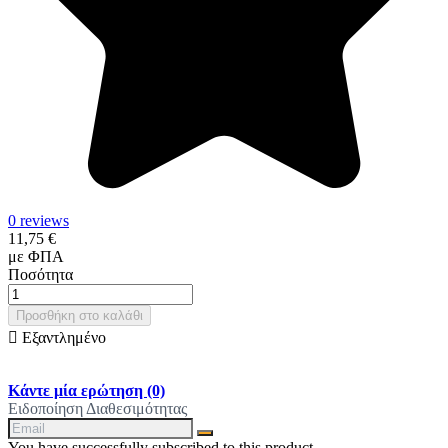
0 reviews
11,75 €
με ΦΠΑ
Ποσότητα
Προσθήκη στο καλάθι

Εξαντλημένο
Κάντε μία ερώτηση
(0)
Ειδοποίηση Διαθεσιμότητας
You have successfully subscribed to this product