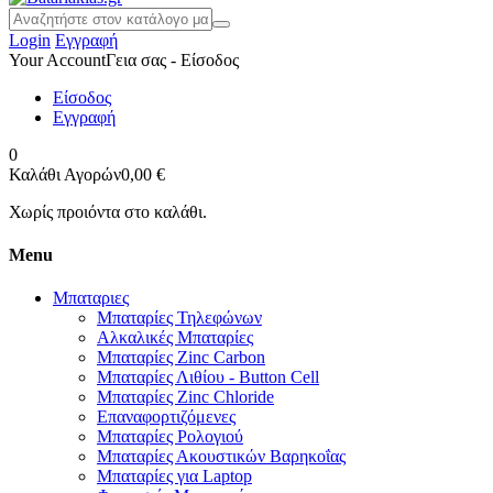
Login
Εγγραφή
Your Account
Γεια σας - Είσοδος
Είσοδος
Εγγραφή
0
Καλάθι Αγορών
0,00 €
Χωρίς προιόντα στο καλάθι.
Menu
Μπαταριες
Μπαταρίες Τηλεφώνων
Αλκαλικές Μπαταρίες
Μπαταρίες Zinc Carbon
Μπαταρίες Λιθίου - Button Cell
Μπαταρίες Zinc Chloride
Επαναφορτιζόμενες
Μπαταρίες Ρολογιού
Μπαταρίες Ακουστικών Βαρηκοΐας
Μπαταρίες για Laptop