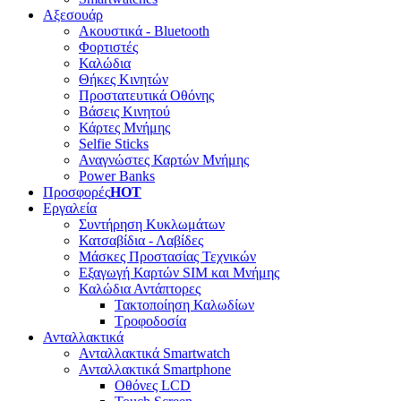
Αξεσουάρ
Ακουστικά - Bluetooth
Φορτιστές
Καλώδια
Θήκες Κινητών
Προστατευτικά Οθόνης
Βάσεις Κινητού
Κάρτες Μνήμης
Selfie Sticks
Αναγνώστες Καρτών Μνήμης
Power Banks
Προσφορές
HOT
Εργαλεία
Συντήρηση Κυκλωμάτων
Κατσαβίδια - Λαβίδες
Μάσκες Προστασίας Τεχνικών
Εξαγωγή Καρτών SIM και Μνήμης
Καλώδια Αντάπτορες
Τακτοποίηση Καλωδίων
Τροφοδοσία
Ανταλλακτικά
Ανταλλακτικά Smartwatch
Ανταλλακτικά Smartphone
Οθόνες LCD