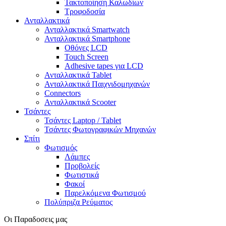
Τακτοποίηση Καλωδίων
Τροφοδοσία
Ανταλλακτικά
Ανταλλακτικά Smartwatch
Ανταλλακτικά Smartphone
Οθόνες LCD
Touch Screen
Adhesive tapes για LCD
Ανταλλακτικά Tablet
Ανταλλακτικά Παιχνιδομηχανών
Connectors
Ανταλλακτικά Scooter
Τσάντες
Τσάντες Laptop / Tablet
Τσάντες Φωτoγραφικών Μηχανών
Σπίτι
Φωτισμός
Λάμπες
Προβολείς
Φωτιστικά
Φακοί
Παρελκόμενα Φωτισμού
Πολύπριζα Ρεύματος
Οι Παραδοσεις μας