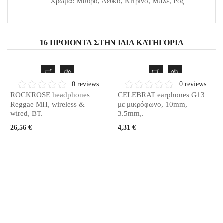
Χρώμα: Μαύρο, Λευκό, Κίτρινο, Μπλε, Ροζ
16 ΠΡΟΙΌΝΤΑ ΣΤΗΝ ΊΔΙΑ ΚΑΤΗΓΟΡΊΑ
0 reviews
0 reviews
ROCKROSE headphones
CELEBRAT earphones G13
Reggae MH, wireless &
με μικρόφωνο, 10mm,
wired, BT.
3.5mm,.
26,56 €
4,31 €