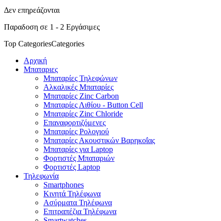
Δεν επηρεάζονται
Παραδοση σε 1 - 2 Εργάσιμες
Top Categories
Categories
Αρχική
Μπαταριες
Μπαταρίες Τηλεφώνων
Αλκαλικές Μπαταρίες
Μπαταρίες Zinc Carbon
Μπαταρίες Λιθίου - Button Cell
Μπαταρίες Zinc Chloride
Επαναφορτιζόμενες
Μπαταρίες Ρολογιού
Μπαταρίες Ακουστικών Βαρηκοΐας
Μπαταρίες για Laptop
Φορτιστές Μπαταριών
Φορτιστές Laptop
Τηλεφωνία
Smartphones
Κινητά Τηλέφωνα
Ασύρματα Τηλέφωνα
Επιτραπέζια Τηλέφωνα
Smartwatches