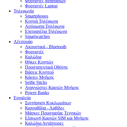
Φορτιστές Μπαταριών
Φορτιστές Laptop
Τηλεφωνία
Smartphones
Κινητά Τηλέφωνα
Ασύρματα Τηλέφωνα
Επιτραπέζια Τηλέφωνα
Smartwatches
Αξεσουάρ
Ακουστικά - Bluetooth
Φορτιστές
Καλώδια
Θήκες Κινητών
Προστατευτικά Οθόνης
Βάσεις Κινητού
Κάρτες Μνήμης
Selfie Sticks
Αναγνώστες Καρτών Μνήμης
Power Banks
Εργαλεία
Συντήρηση Κυκλωμάτων
Κατσαβίδια - Λαβίδες
Μάσκες Προστασίας Τεχνικών
Εξαγωγή Καρτών SIM και Μνήμης
Καλώδια Αντάπτορες