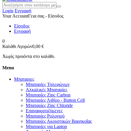
Login
Εγγραφή
Your Account
Γεια σας - Είσοδος
Είσοδος
Εγγραφή
0
Καλάθι Αγορών
0,00 €
Χωρίς προιόντα στο καλάθι.
Menu
Μπαταριες
Μπαταρίες Τηλεφώνων
Αλκαλικές Μπαταρίες
Μπαταρίες Zinc Carbon
Μπαταρίες Λιθίου - Button Cell
Μπαταρίες Zinc Chloride
Επαναφορτιζόμενες
Μπαταρίες Ρολογιού
Μπαταρίες Ακουστικών Βαρηκοΐας
Μπαταρίες για Laptop