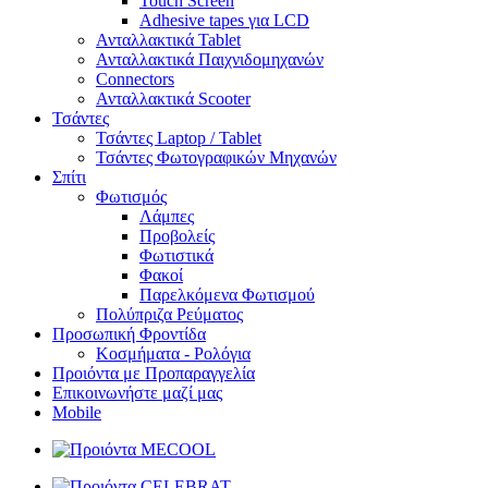
Touch Screen
Adhesive tapes για LCD
Ανταλλακτικά Tablet
Ανταλλακτικά Παιχνιδομηχανών
Connectors
Ανταλλακτικά Scooter
Τσάντες
Τσάντες Laptop / Tablet
Τσάντες Φωτoγραφικών Μηχανών
Σπίτι
Φωτισμός
Λάμπες
Προβολείς
Φωτιστικά
Φακοί
Παρελκόμενα Φωτισμού
Πολύπριζα Ρεύματος
Προσωπική Φροντίδα
Κοσμήματα - Ρολόγια
Προιόντα με Προπαραγγελία
Επικοινωνήστε μαζί μας
Mobile