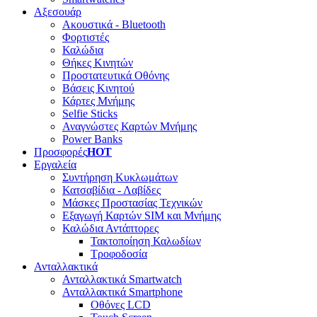
Αξεσουάρ
Ακουστικά - Bluetooth
Φορτιστές
Καλώδια
Θήκες Κινητών
Προστατευτικά Οθόνης
Βάσεις Κινητού
Κάρτες Μνήμης
Selfie Sticks
Αναγνώστες Καρτών Μνήμης
Power Banks
Προσφορές
HOT
Εργαλεία
Συντήρηση Κυκλωμάτων
Κατσαβίδια - Λαβίδες
Μάσκες Προστασίας Τεχνικών
Εξαγωγή Καρτών SIM και Μνήμης
Καλώδια Αντάπτορες
Τακτοποίηση Καλωδίων
Τροφοδοσία
Ανταλλακτικά
Ανταλλακτικά Smartwatch
Ανταλλακτικά Smartphone
Οθόνες LCD