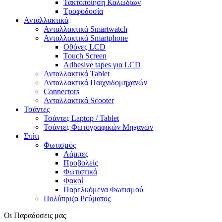
Τακτοποίηση Καλωδίων
Τροφοδοσία
Ανταλλακτικά
Ανταλλακτικά Smartwatch
Ανταλλακτικά Smartphone
Οθόνες LCD
Touch Screen
Adhesive tapes για LCD
Ανταλλακτικά Tablet
Ανταλλακτικά Παιχνιδομηχανών
Connectors
Ανταλλακτικά Scooter
Τσάντες
Τσάντες Laptop / Tablet
Τσάντες Φωτoγραφικών Μηχανών
Σπίτι
Φωτισμός
Λάμπες
Προβολείς
Φωτιστικά
Φακοί
Παρελκόμενα Φωτισμού
Πολύπριζα Ρεύματος
Οι Παραδοσεις μας