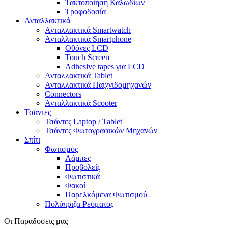
Τακτοποίηση Καλωδίων
Τροφοδοσία
Ανταλλακτικά
Ανταλλακτικά Smartwatch
Ανταλλακτικά Smartphone
Οθόνες LCD
Touch Screen
Adhesive tapes για LCD
Ανταλλακτικά Tablet
Ανταλλακτικά Παιχνιδομηχανών
Connectors
Ανταλλακτικά Scooter
Τσάντες
Τσάντες Laptop / Tablet
Τσάντες Φωτoγραφικών Μηχανών
Σπίτι
Φωτισμός
Λάμπες
Προβολείς
Φωτιστικά
Φακοί
Παρελκόμενα Φωτισμού
Πολύπριζα Ρεύματος
Οι Παραδοσεις μας