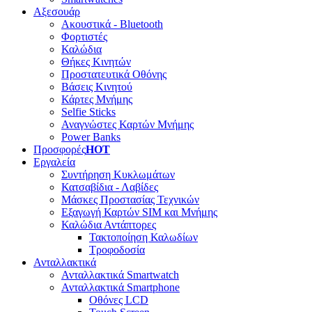
Αξεσουάρ
Ακουστικά - Bluetooth
Φορτιστές
Καλώδια
Θήκες Κινητών
Προστατευτικά Οθόνης
Βάσεις Κινητού
Κάρτες Μνήμης
Selfie Sticks
Αναγνώστες Καρτών Μνήμης
Power Banks
Προσφορές
HOT
Εργαλεία
Συντήρηση Κυκλωμάτων
Κατσαβίδια - Λαβίδες
Μάσκες Προστασίας Τεχνικών
Εξαγωγή Καρτών SIM και Μνήμης
Καλώδια Αντάπτορες
Τακτοποίηση Καλωδίων
Τροφοδοσία
Ανταλλακτικά
Ανταλλακτικά Smartwatch
Ανταλλακτικά Smartphone
Οθόνες LCD