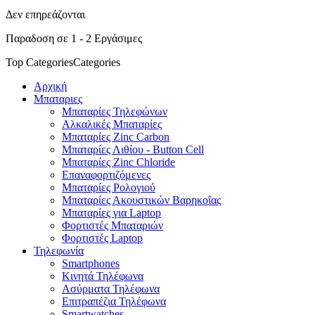
Δεν επηρεάζονται
Παραδοση σε 1 - 2 Εργάσιμες
Top Categories
Categories
Αρχική
Μπαταριες
Μπαταρίες Τηλεφώνων
Αλκαλικές Μπαταρίες
Μπαταρίες Zinc Carbon
Μπαταρίες Λιθίου - Button Cell
Μπαταρίες Zinc Chloride
Επαναφορτιζόμενες
Μπαταρίες Ρολογιού
Μπαταρίες Ακουστικών Βαρηκοΐας
Μπαταρίες για Laptop
Φορτιστές Μπαταριών
Φορτιστές Laptop
Τηλεφωνία
Smartphones
Κινητά Τηλέφωνα
Ασύρματα Τηλέφωνα
Επιτραπέζια Τηλέφωνα
Smartwatches