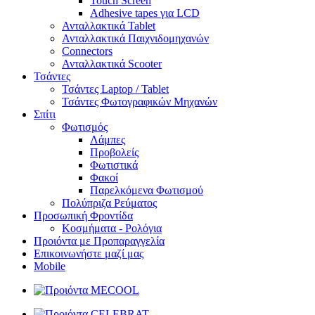
Touch Screen
Adhesive tapes για LCD
Ανταλλακτικά Tablet
Ανταλλακτικά Παιχνιδομηχανών
Connectors
Ανταλλακτικά Scooter
Τσάντες
Τσάντες Laptop / Tablet
Τσάντες Φωτoγραφικών Μηχανών
Σπίτι
Φωτισμός
Λάμπες
Προβολείς
Φωτιστικά
Φακοί
Παρελκόμενα Φωτισμού
Πολύπριζα Ρεύματος
Προσωπική Φροντίδα
Κοσμήματα - Ρολόγια
Προιόντα με Προπαραγγελία
Επικοινωνήστε μαζί μας
Mobile