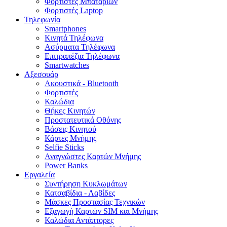
Φορτιστές Μπαταριών
Φορτιστές Laptop
Τηλεφωνία
Smartphones
Κινητά Τηλέφωνα
Ασύρματα Τηλέφωνα
Επιτραπέζια Τηλέφωνα
Smartwatches
Αξεσουάρ
Ακουστικά - Bluetooth
Φορτιστές
Καλώδια
Θήκες Κινητών
Προστατευτικά Οθόνης
Βάσεις Κινητού
Κάρτες Μνήμης
Selfie Sticks
Αναγνώστες Καρτών Μνήμης
Power Banks
Εργαλεία
Συντήρηση Κυκλωμάτων
Κατσαβίδια - Λαβίδες
Μάσκες Προστασίας Τεχνικών
Εξαγωγή Καρτών SIM και Μνήμης
Καλώδια Αντάπτορες