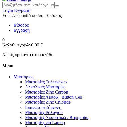
Login
Εγγραφή
Your Account
Γεια σας - Είσοδος
Είσοδος
Εγγραφή
0
Καλάθι Αγορών
0,00 €
Χωρίς προιόντα στο καλάθι.
Menu
Μπαταριες
Μπαταρίες Τηλεφώνων
Αλκαλικές Μπαταρίες
Μπαταρίες Zinc Carbon
Μπαταρίες Λιθίου - Button Cell
Μπαταρίες Zinc Chloride
Επαναφορτιζόμενες
Μπαταρίες Ρολογιού
Μπαταρίες Ακουστικών Βαρηκοΐας
Μπαταρίες για Laptop