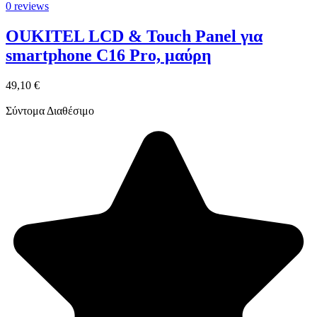
0 reviews
OUKITEL LCD & Touch Panel για
smartphone C16 Pro, μαύρη
49,10 €
Σύντομα Διαθέσιμο