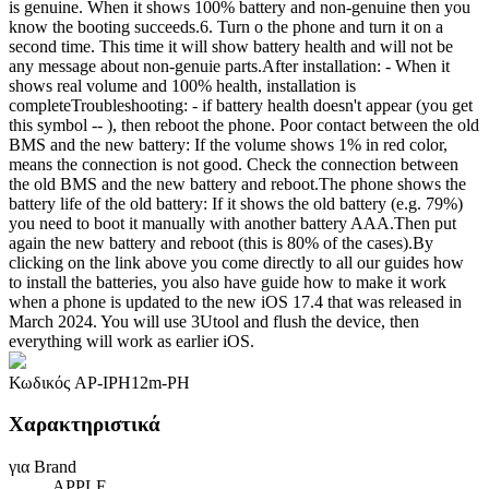
is genuine. When it shows 100% battery and non-genuine then you
know the booting succeeds.6. Turn o the phone and turn it on a
second time. This time it will show battery health and will not be
any message about non-genuie parts.After installation: - When it
shows real volume and 100% health, installation is
completeTroubleshooting: - if battery health doesn't appear (you get
this symbol -- ), then reboot the phone. Poor contact between the old
BMS and the new battery: If the volume shows 1% in red color,
means the connection is not good. Check the connection between
the old BMS and the new battery and reboot.The phone shows the
battery life of the old battery: If it shows the old battery (e.g. 79%)
you need to boot it manually with another battery AAA.Then put
again the new battery and reboot (this is 80% of the cases).By
clicking on the link above you come directly to all our guides how
to install the batteries, you also have guide how to make it work
when a phone is updated to the new iOS 17.4 that was released in
March 2024. You will use 3Utool and flush the device, then
everything will work as earlier iOS.
Κωδικός
AP-IPH12m-PH
Χαρακτηριστικά
για Brand
APPLE