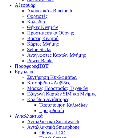
Αξεσουάρ
Ακουστικά - Bluetooth
Φορτιστές
Καλώδια
Θήκες Κινητών
Προστατευτικά Οθόνης
Βάσεις Κινητού
Κάρτες Μνήμης
Selfie Sticks
Αναγνώστες Καρτών Μνήμης
Power Banks
Προσφορές
HOT
Εργαλεία
Συντήρηση Κυκλωμάτων
Κατσαβίδια - Λαβίδες
Μάσκες Προστασίας Τεχνικών
Εξαγωγή Καρτών SIM και Μνήμης
Καλώδια Αντάπτορες
Τακτοποίηση Καλωδίων
Τροφοδοσία
Ανταλλακτικά
Ανταλλακτικά Smartwatch
Ανταλλακτικά Smartphone
Οθόνες LCD