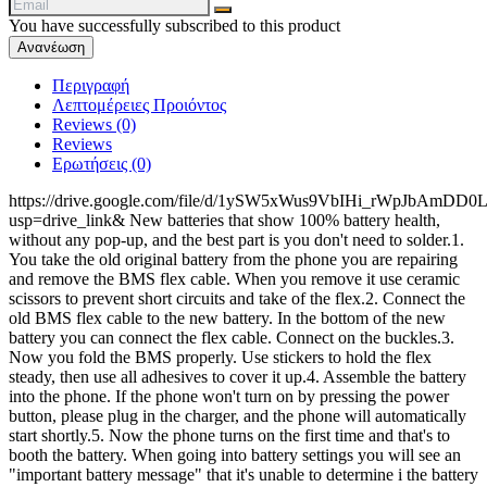
You have successfully subscribed to this product
Περιγραφή
Λεπτομέρειες Προιόντος
Reviews (0)
Reviews
Ερωτήσεις
(0)
https://drive.google.com/file/d/1ySW5xWus9VbIHi_rWpJbAmDD0
usp=drive_link& New batteries that show 100% battery health,
without any pop-up, and the best part is you don't need to solder.1.
You take the old original battery from the phone you are repairing
and remove the BMS flex cable. When you remove it use ceramic
scissors to prevent short circuits and take of the flex.2. Connect the
old BMS flex cable to the new battery. In the bottom of the new
battery you can connect the flex cable. Connect on the buckles.3.
Now you fold the BMS properly. Use stickers to hold the flex
steady, then use all adhesives to cover it up.4. Assemble the battery
into the phone. If the phone won't turn on by pressing the power
button, please plug in the charger, and the phone will automatically
start shortly.5. Now the phone turns on the first time and that's to
booth the battery. When going into battery settings you will see an
"important battery message" that it's unable to determine i the battery