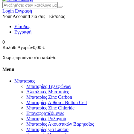
Login
Εγγραφή
Your Account
Γεια σας - Είσοδος
Είσοδος
Εγγραφή
0
Καλάθι Αγορών
0,00 €
Χωρίς προιόντα στο καλάθι.
Menu
Μπαταριες
Μπαταρίες Τηλεφώνων
Αλκαλικές Μπαταρίες
Μπαταρίες Zinc Carbon
Μπαταρίες Λιθίου - Button Cell
Μπαταρίες Zinc Chloride
Επαναφορτιζόμενες
Μπαταρίες Ρολογιού
Μπαταρίες Ακουστικών Βαρηκοΐας
Μπαταρίες για Laptop