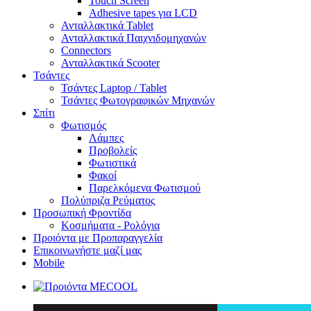
Touch Screen
Adhesive tapes για LCD
Ανταλλακτικά Tablet
Ανταλλακτικά Παιχνιδομηχανών
Connectors
Ανταλλακτικά Scooter
Τσάντες
Τσάντες Laptop / Tablet
Τσάντες Φωτoγραφικών Μηχανών
Σπίτι
Φωτισμός
Λάμπες
Προβολείς
Φωτιστικά
Φακοί
Παρελκόμενα Φωτισμού
Πολύπριζα Ρεύματος
Προσωπική Φροντίδα
Κοσμήματα - Ρολόγια
Προιόντα με Προπαραγγελία
Επικοινωνήστε μαζί μας
Mobile