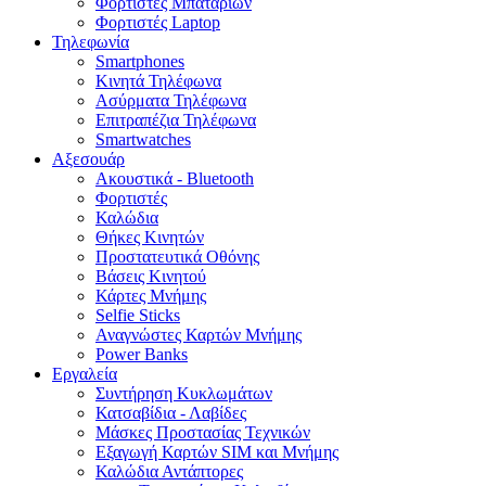
Φορτιστές Μπαταριών
Φορτιστές Laptop
Τηλεφωνία
Smartphones
Κινητά Τηλέφωνα
Ασύρματα Τηλέφωνα
Επιτραπέζια Τηλέφωνα
Smartwatches
Αξεσουάρ
Ακουστικά - Bluetooth
Φορτιστές
Καλώδια
Θήκες Κινητών
Προστατευτικά Οθόνης
Βάσεις Κινητού
Κάρτες Μνήμης
Selfie Sticks
Αναγνώστες Καρτών Μνήμης
Power Banks
Εργαλεία
Συντήρηση Κυκλωμάτων
Κατσαβίδια - Λαβίδες
Μάσκες Προστασίας Τεχνικών
Εξαγωγή Καρτών SIM και Μνήμης
Καλώδια Αντάπτορες