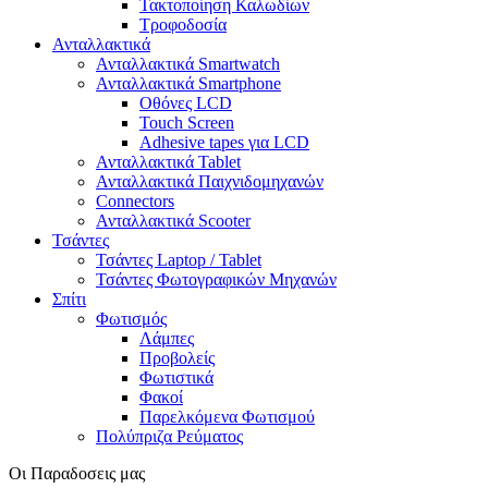
Τακτοποίηση Καλωδίων
Τροφοδοσία
Ανταλλακτικά
Ανταλλακτικά Smartwatch
Ανταλλακτικά Smartphone
Οθόνες LCD
Touch Screen
Adhesive tapes για LCD
Ανταλλακτικά Tablet
Ανταλλακτικά Παιχνιδομηχανών
Connectors
Ανταλλακτικά Scooter
Τσάντες
Τσάντες Laptop / Tablet
Τσάντες Φωτoγραφικών Μηχανών
Σπίτι
Φωτισμός
Λάμπες
Προβολείς
Φωτιστικά
Φακοί
Παρελκόμενα Φωτισμού
Πολύπριζα Ρεύματος
Οι Παραδοσεις μας