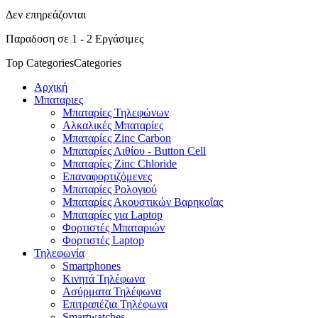
Δεν επηρεάζονται
Παραδοση σε 1 - 2 Εργάσιμες
Top Categories
Categories
Αρχική
Μπαταριες
Μπαταρίες Τηλεφώνων
Αλκαλικές Μπαταρίες
Μπαταρίες Zinc Carbon
Μπαταρίες Λιθίου - Button Cell
Μπαταρίες Zinc Chloride
Επαναφορτιζόμενες
Μπαταρίες Ρολογιού
Μπαταρίες Ακουστικών Βαρηκοΐας
Μπαταρίες για Laptop
Φορτιστές Μπαταριών
Φορτιστές Laptop
Τηλεφωνία
Smartphones
Κινητά Τηλέφωνα
Ασύρματα Τηλέφωνα
Επιτραπέζια Τηλέφωνα
Smartwatches