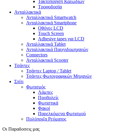
Τακτοποίηση Καλωδίων
Τροφοδοσία
Ανταλλακτικά
Ανταλλακτικά Smartwatch
Ανταλλακτικά Smartphone
Οθόνες LCD
Touch Screen
Adhesive tapes για LCD
Ανταλλακτικά Tablet
Ανταλλακτικά Παιχνιδομηχανών
Connectors
Ανταλλακτικά Scooter
Τσάντες
Τσάντες Laptop / Tablet
Τσάντες Φωτoγραφικών Μηχανών
Σπίτι
Φωτισμός
Λάμπες
Προβολείς
Φωτιστικά
Φακοί
Παρελκόμενα Φωτισμού
Πολύπριζα Ρεύματος
Οι Παραδοσεις μας