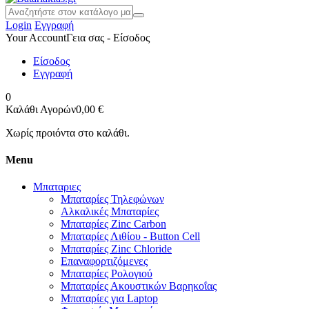
Login
Εγγραφή
Your Account
Γεια σας - Είσοδος
Είσοδος
Εγγραφή
0
Καλάθι Αγορών
0,00 €
Χωρίς προιόντα στο καλάθι.
Menu
Μπαταριες
Μπαταρίες Τηλεφώνων
Αλκαλικές Μπαταρίες
Μπαταρίες Zinc Carbon
Μπαταρίες Λιθίου - Button Cell
Μπαταρίες Zinc Chloride
Επαναφορτιζόμενες
Μπαταρίες Ρολογιού
Μπαταρίες Ακουστικών Βαρηκοΐας
Μπαταρίες για Laptop