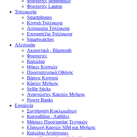
Φορτιστές Μπαταριών
Φορτιστές Laptop
Τηλεφωνία
Smartphones
Κινητά Τηλέφωνα
Ασύρματα Τηλέφωνα
Επιτραπέζια Τηλέφωνα
Smartwatches
Αξεσουάρ
Ακουστικά - Bluetooth
Φορτιστές
Καλώδια
Θήκες Κινητών
Προστατευτικά Οθόνης
Βάσεις Κινητού
Κάρτες Μνήμης
Selfie Sticks
Αναγνώστες Καρτών Μνήμης
Power Banks
Εργαλεία
Συντήρηση Κυκλωμάτων
Κατσαβίδια - Λαβίδες
Μάσκες Προστασίας Τεχνικών
Εξαγωγή Καρτών SIM και Μνήμης
Καλώδια Αντάπτορες