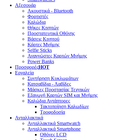
Αξεσουάρ
Ακουστικά - Bluetooth
Φορτιστές
Καλώδια
Θήκες Κινητών
Προστατευτικά Οθόνης
Βάσεις Κινητού
Κάρτες Μνήμης
Selfie Sticks
Αναγνώστες Καρτών Μνήμης
Power Banks
Προσφορές
HOT
Εργαλεία
Συντήρηση Κυκλωμάτων
Κατσαβίδια - Λαβίδες
Μάσκες Προστασίας Τεχνικών
Εξαγωγή Καρτών SIM και Μνήμης
Καλώδια Αντάπτορες
Τακτοποίηση Καλωδίων
Τροφοδοσία
Ανταλλακτικά
Ανταλλακτικά Smartwatch
Ανταλλακτικά Smartphone
Οθόνες LCD