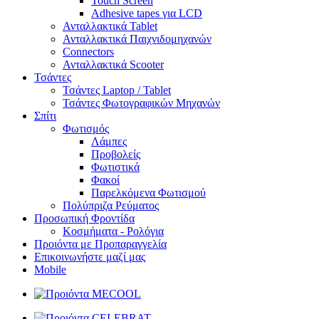
Touch Screen
Adhesive tapes για LCD
Ανταλλακτικά Tablet
Ανταλλακτικά Παιχνιδομηχανών
Connectors
Ανταλλακτικά Scooter
Τσάντες
Τσάντες Laptop / Tablet
Τσάντες Φωτoγραφικών Μηχανών
Σπίτι
Φωτισμός
Λάμπες
Προβολείς
Φωτιστικά
Φακοί
Παρελκόμενα Φωτισμού
Πολύπριζα Ρεύματος
Προσωπική Φροντίδα
Κοσμήματα - Ρολόγια
Προιόντα με Προπαραγγελία
Επικοινωνήστε μαζί μας
Mobile