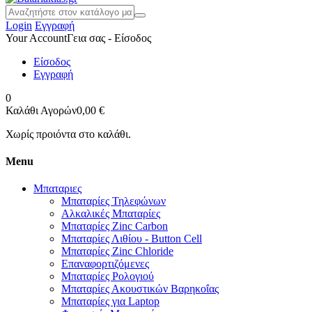
Login
Εγγραφή
Your Account
Γεια σας - Είσοδος
Είσοδος
Εγγραφή
0
Καλάθι Αγορών
0,00 €
Χωρίς προιόντα στο καλάθι.
Menu
Μπαταριες
Μπαταρίες Τηλεφώνων
Αλκαλικές Μπαταρίες
Μπαταρίες Zinc Carbon
Μπαταρίες Λιθίου - Button Cell
Μπαταρίες Zinc Chloride
Επαναφορτιζόμενες
Μπαταρίες Ρολογιού
Μπαταρίες Ακουστικών Βαρηκοΐας
Μπαταρίες για Laptop