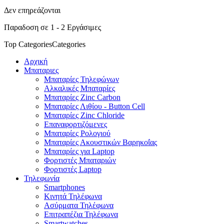
Δεν επηρεάζονται
Παραδοση σε 1 - 2 Εργάσιμες
Top Categories
Categories
Αρχική
Μπαταριες
Μπαταρίες Τηλεφώνων
Αλκαλικές Μπαταρίες
Μπαταρίες Zinc Carbon
Μπαταρίες Λιθίου - Button Cell
Μπαταρίες Zinc Chloride
Επαναφορτιζόμενες
Μπαταρίες Ρολογιού
Μπαταρίες Ακουστικών Βαρηκοΐας
Μπαταρίες για Laptop
Φορτιστές Μπαταριών
Φορτιστές Laptop
Τηλεφωνία
Smartphones
Κινητά Τηλέφωνα
Ασύρματα Τηλέφωνα
Επιτραπέζια Τηλέφωνα
Smartwatches