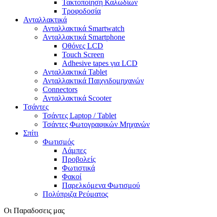
Τακτοποίηση Καλωδίων
Τροφοδοσία
Ανταλλακτικά
Ανταλλακτικά Smartwatch
Ανταλλακτικά Smartphone
Οθόνες LCD
Touch Screen
Adhesive tapes για LCD
Ανταλλακτικά Tablet
Ανταλλακτικά Παιχνιδομηχανών
Connectors
Ανταλλακτικά Scooter
Τσάντες
Τσάντες Laptop / Tablet
Τσάντες Φωτoγραφικών Μηχανών
Σπίτι
Φωτισμός
Λάμπες
Προβολείς
Φωτιστικά
Φακοί
Παρελκόμενα Φωτισμού
Πολύπριζα Ρεύματος
Οι Παραδοσεις μας