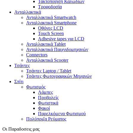
Τακτοποίηση Καλωδίων
Τροφοδοσία
Ανταλλακτικά
Ανταλλακτικά Smartwatch
Ανταλλακτικά Smartphone
Οθόνες LCD
Touch Screen
Adhesive tapes για LCD
Ανταλλακτικά Tablet
Ανταλλακτικά Παιχνιδομηχανών
Connectors
Ανταλλακτικά Scooter
Τσάντες
Τσάντες Laptop / Tablet
Τσάντες Φωτoγραφικών Μηχανών
Σπίτι
Φωτισμός
Λάμπες
Προβολείς
Φωτιστικά
Φακοί
Παρελκόμενα Φωτισμού
Πολύπριζα Ρεύματος
Οι Παραδοσεις μας