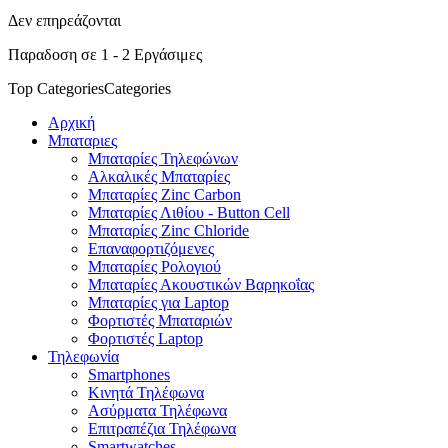
Δεν επηρεάζονται
Παραδοση σε 1 - 2 Εργάσιμες
Top Categories
Categories
Αρχική
Μπαταριες
Μπαταρίες Τηλεφώνων
Αλκαλικές Μπαταρίες
Μπαταρίες Zinc Carbon
Μπαταρίες Λιθίου - Button Cell
Μπαταρίες Zinc Chloride
Επαναφορτιζόμενες
Μπαταρίες Ρολογιού
Μπαταρίες Ακουστικών Βαρηκοΐας
Μπαταρίες για Laptop
Φορτιστές Μπαταριών
Φορτιστές Laptop
Τηλεφωνία
Smartphones
Κινητά Τηλέφωνα
Ασύρματα Τηλέφωνα
Επιτραπέζια Τηλέφωνα
Smartwatches