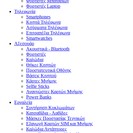
Φορτιστές Μπαταριών
Φορτιστές Laptop
Τηλεφωνία
Smartphones
Κινητά Τηλέφωνα
Ασύρματα Τηλέφωνα
Επιτραπέζια Τηλέφωνα
Smartwatches
Αξεσουάρ
Ακουστικά - Bluetooth
Φορτιστές
Καλώδια
Θήκες Κινητών
Προστατευτικά Οθόνης
Βάσεις Κινητού
Κάρτες Μνήμης
Selfie Sticks
Αναγνώστες Καρτών Μνήμης
Power Banks
Εργαλεία
Συντήρηση Κυκλωμάτων
Κατσαβίδια - Λαβίδες
Μάσκες Προστασίας Τεχνικών
Εξαγωγή Καρτών SIM και Μνήμης
Καλώδια Αντάπτορες