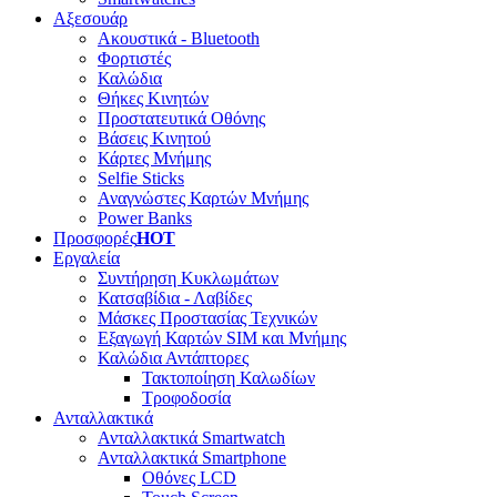
Αξεσουάρ
Ακουστικά - Bluetooth
Φορτιστές
Καλώδια
Θήκες Κινητών
Προστατευτικά Οθόνης
Βάσεις Κινητού
Κάρτες Μνήμης
Selfie Sticks
Αναγνώστες Καρτών Μνήμης
Power Banks
Προσφορές
HOT
Εργαλεία
Συντήρηση Κυκλωμάτων
Κατσαβίδια - Λαβίδες
Μάσκες Προστασίας Τεχνικών
Εξαγωγή Καρτών SIM και Μνήμης
Καλώδια Αντάπτορες
Τακτοποίηση Καλωδίων
Τροφοδοσία
Ανταλλακτικά
Ανταλλακτικά Smartwatch
Ανταλλακτικά Smartphone
Οθόνες LCD