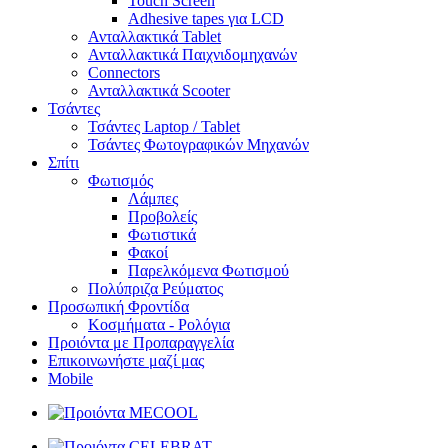
Touch Screen
Adhesive tapes για LCD
Ανταλλακτικά Tablet
Ανταλλακτικά Παιχνιδομηχανών
Connectors
Ανταλλακτικά Scooter
Τσάντες
Τσάντες Laptop / Tablet
Τσάντες Φωτoγραφικών Μηχανών
Σπίτι
Φωτισμός
Λάμπες
Προβολείς
Φωτιστικά
Φακοί
Παρελκόμενα Φωτισμού
Πολύπριζα Ρεύματος
Προσωπική Φροντίδα
Κοσμήματα - Ρολόγια
Προιόντα με Προπαραγγελία
Επικοινωνήστε μαζί μας
Mobile