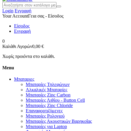
Login
Εγγραφή
Your Account
Γεια σας - Είσοδος
Είσοδος
Εγγραφή
0
Καλάθι Αγορών
0,00 €
Χωρίς προιόντα στο καλάθι.
Menu
Μπαταριες
Μπαταρίες Τηλεφώνων
Αλκαλικές Μπαταρίες
Μπαταρίες Zinc Carbon
Μπαταρίες Λιθίου - Button Cell
Μπαταρίες Zinc Chloride
Επαναφορτιζόμενες
Μπαταρίες Ρολογιού
Μπαταρίες Ακουστικών Βαρηκοΐας
Μπαταρίες για Laptop