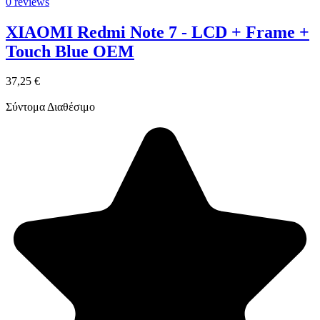
0 reviews
XIAOMI Redmi Note 7 - LCD + Frame +
Touch Blue OEM
37,25 €
Σύντομα Διαθέσιμο