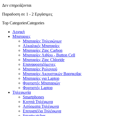
Δεν επηρεάζονται
Παραδοση σε 1 - 2 Εργάσιμες
Top Categories
Categories
Αρχική
Μπαταριες
Μπαταρίες Τηλεφώνων
Αλκαλικές Μπαταρίες
Μπαταρίες Zinc Carbon
Μπαταρίες Λιθίου - Button Cell
Μπαταρίες Zinc Chloride
Επαναφορτιζόμενες
Μπαταρίες Ρολογιού
Μπαταρίες Ακουστικών Βαρηκοΐας
Μπαταρίες για Laptop
Φορτιστές Μπαταριών
Φορτιστές Laptop
Τηλεφωνία
Smartphones
Κινητά Τηλέφωνα
Ασύρματα Τηλέφωνα
Επιτραπέζια Τηλέφωνα
Smartwatches