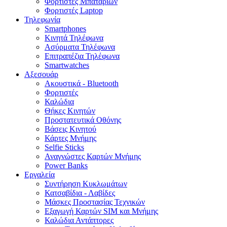
Φορτιστές Μπαταριών
Φορτιστές Laptop
Τηλεφωνία
Smartphones
Κινητά Τηλέφωνα
Ασύρματα Τηλέφωνα
Επιτραπέζια Τηλέφωνα
Smartwatches
Αξεσουάρ
Ακουστικά - Bluetooth
Φορτιστές
Καλώδια
Θήκες Κινητών
Προστατευτικά Οθόνης
Βάσεις Κινητού
Κάρτες Μνήμης
Selfie Sticks
Αναγνώστες Καρτών Μνήμης
Power Banks
Εργαλεία
Συντήρηση Κυκλωμάτων
Κατσαβίδια - Λαβίδες
Μάσκες Προστασίας Τεχνικών
Εξαγωγή Καρτών SIM και Μνήμης
Καλώδια Αντάπτορες