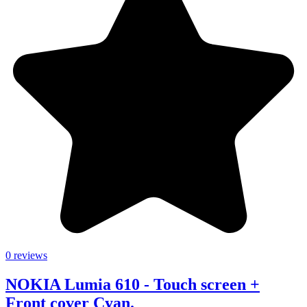
0 reviews
NOKIA Lumia 610 - Touch screen +
Front cover Cyan.