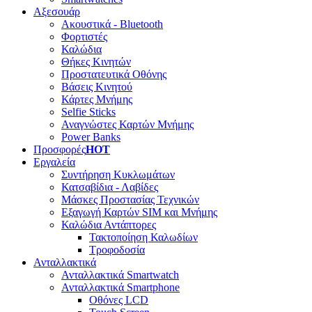
Αξεσουάρ
Ακουστικά - Bluetooth
Φορτιστές
Καλώδια
Θήκες Κινητών
Προστατευτικά Οθόνης
Βάσεις Κινητού
Κάρτες Μνήμης
Selfie Sticks
Αναγνώστες Καρτών Μνήμης
Power Banks
Προσφορές
HOT
Εργαλεία
Συντήρηση Κυκλωμάτων
Κατσαβίδια - Λαβίδες
Μάσκες Προστασίας Τεχνικών
Εξαγωγή Καρτών SIM και Μνήμης
Καλώδια Αντάπτορες
Τακτοποίηση Καλωδίων
Τροφοδοσία
Ανταλλακτικά
Ανταλλακτικά Smartwatch
Ανταλλακτικά Smartphone
Οθόνες LCD