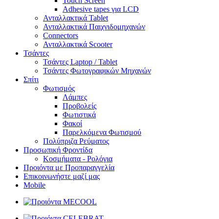
Touch Screen
Adhesive tapes για LCD
Ανταλλακτικά Tablet
Ανταλλακτικά Παιχνιδομηχανών
Connectors
Ανταλλακτικά Scooter
Τσάντες
Τσάντες Laptop / Tablet
Τσάντες Φωτoγραφικών Μηχανών
Σπίτι
Φωτισμός
Λάμπες
Προβολείς
Φωτιστικά
Φακοί
Παρελκόμενα Φωτισμού
Πολύπριζα Ρεύματος
Προσωπική Φροντίδα
Κοσμήματα - Ρολόγια
Προιόντα με Προπαραγγελία
Επικοινωνήστε μαζί μας
Mobile