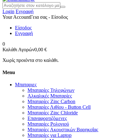
Login
Εγγραφή
Your Account
Γεια σας - Είσοδος
Είσοδος
Εγγραφή
0
Καλάθι Αγορών
0,00 €
Χωρίς προιόντα στο καλάθι.
Menu
Μπαταριες
Μπαταρίες Τηλεφώνων
Αλκαλικές Μπαταρίες
Μπαταρίες Zinc Carbon
Μπαταρίες Λιθίου - Button Cell
Μπαταρίες Zinc Chloride
Επαναφορτιζόμενες
Μπαταρίες Ρολογιού
Μπαταρίες Ακουστικών Βαρηκοΐας
Μπαταρίες για Laptop