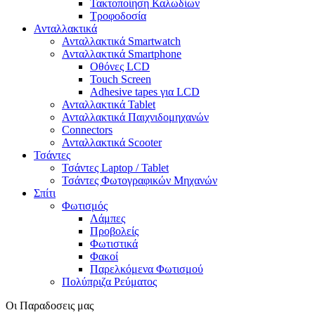
Τακτοποίηση Καλωδίων
Τροφοδοσία
Ανταλλακτικά
Ανταλλακτικά Smartwatch
Ανταλλακτικά Smartphone
Οθόνες LCD
Touch Screen
Adhesive tapes για LCD
Ανταλλακτικά Tablet
Ανταλλακτικά Παιχνιδομηχανών
Connectors
Ανταλλακτικά Scooter
Τσάντες
Τσάντες Laptop / Tablet
Τσάντες Φωτoγραφικών Μηχανών
Σπίτι
Φωτισμός
Λάμπες
Προβολείς
Φωτιστικά
Φακοί
Παρελκόμενα Φωτισμού
Πολύπριζα Ρεύματος
Οι Παραδοσεις μας