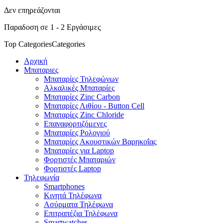
Δεν επηρεάζονται
Παραδοση σε 1 - 2 Εργάσιμες
Top Categories
Categories
Αρχική
Μπαταριες
Μπαταρίες Τηλεφώνων
Αλκαλικές Μπαταρίες
Μπαταρίες Zinc Carbon
Μπαταρίες Λιθίου - Button Cell
Μπαταρίες Zinc Chloride
Επαναφορτιζόμενες
Μπαταρίες Ρολογιού
Μπαταρίες Ακουστικών Βαρηκοΐας
Μπαταρίες για Laptop
Φορτιστές Μπαταριών
Φορτιστές Laptop
Τηλεφωνία
Smartphones
Κινητά Τηλέφωνα
Ασύρματα Τηλέφωνα
Επιτραπέζια Τηλέφωνα
Smartwatches