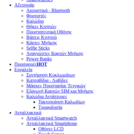
Αξεσουάρ
Ακουστικά - Bluetooth
Φορτιστές
Καλώδια
Θήκες Κινητών
Προστατευτικά Οθόνης
Βάσεις Κινητού
Κάρτες Μνήμης
Selfie Sticks
Αναγνώστες Καρτών Μνήμης
Power Banks
Προσφορές
HOT
Εργαλεία
Συντήρηση Κυκλωμάτων
Κατσαβίδια - Λαβίδες
Μάσκες Προστασίας Τεχνικών
Εξαγωγή Καρτών SIM και Μνήμης
Καλώδια Αντάπτορες
Τακτοποίηση Καλωδίων
Τροφοδοσία
Ανταλλακτικά
Ανταλλακτικά Smartwatch
Ανταλλακτικά Smartphone
Οθόνες LCD