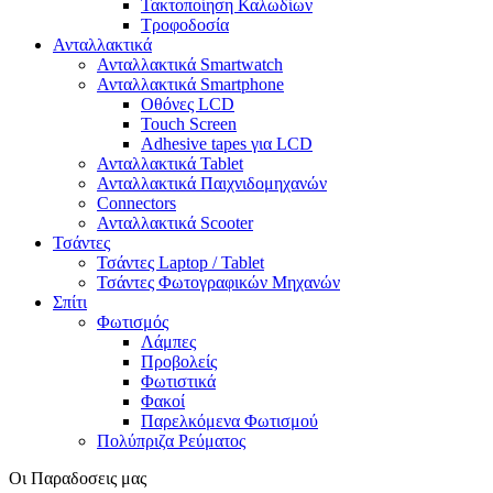
Τακτοποίηση Καλωδίων
Τροφοδοσία
Ανταλλακτικά
Ανταλλακτικά Smartwatch
Ανταλλακτικά Smartphone
Οθόνες LCD
Touch Screen
Adhesive tapes για LCD
Ανταλλακτικά Tablet
Ανταλλακτικά Παιχνιδομηχανών
Connectors
Ανταλλακτικά Scooter
Τσάντες
Τσάντες Laptop / Tablet
Τσάντες Φωτoγραφικών Μηχανών
Σπίτι
Φωτισμός
Λάμπες
Προβολείς
Φωτιστικά
Φακοί
Παρελκόμενα Φωτισμού
Πολύπριζα Ρεύματος
Οι Παραδοσεις μας