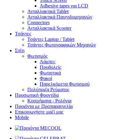
Touch Screen
Adhesive tapes για LCD
Ανταλλακτικά Tablet
Ανταλλακτικά Παιχνιδομηχανών
Connectors
Ανταλλακτικά Scooter
Τσάντες
Τσάντες Laptop / Tablet
Τσάντες Φωτoγραφικών Μηχανών
Σπίτι
Φωτισμός
Λάμπες
Προβολείς
Φωτιστικά
Φακοί
Παρελκόμενα Φωτισμού
Πολύπριζα Ρεύματος
Προσωπική Φροντίδα
Κοσμήματα - Ρολόγια
Προιόντα με Προπαραγγελία
Επικοινωνήστε μαζί μας
Mobile