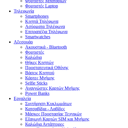
Φορτιστές Μπαταριών
Φορτιστές Laptop
Τηλεφωνία
Smartphones
Κινητά Τηλέφωνα
Ασύρματα Τηλέφωνα
Επιτραπέζια Τηλέφωνα
Smartwatches
Αξεσουάρ
Ακουστικά - Bluetooth
Φορτιστές
Καλώδια
Θήκες Κινητών
Προστατευτικά Οθόνης
Βάσεις Κινητού
Κάρτες Μνήμης
Selfie Sticks
Αναγνώστες Καρτών Μνήμης
Power Banks
Εργαλεία
Συντήρηση Κυκλωμάτων
Κατσαβίδια - Λαβίδες
Μάσκες Προστασίας Τεχνικών
Εξαγωγή Καρτών SIM και Μνήμης
Καλώδια Αντάπτορες