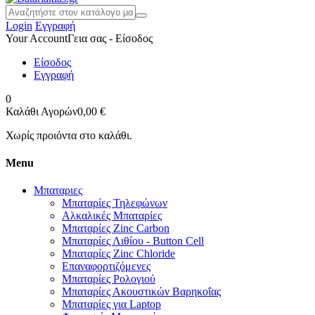
Login
Εγγραφή
Your Account
Γεια σας - Είσοδος
Είσοδος
Εγγραφή
0
Καλάθι Αγορών
0,00 €
Χωρίς προιόντα στο καλάθι.
Menu
Μπαταριες
Μπαταρίες Τηλεφώνων
Αλκαλικές Μπαταρίες
Μπαταρίες Zinc Carbon
Μπαταρίες Λιθίου - Button Cell
Μπαταρίες Zinc Chloride
Επαναφορτιζόμενες
Μπαταρίες Ρολογιού
Μπαταρίες Ακουστικών Βαρηκοΐας
Μπαταρίες για Laptop