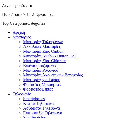
Δεν επηρεάζονται
Παραδοση σε 1 - 2 Εργάσιμες
Top Categories
Categories
Αρχική
Μπαταριες
Μπαταρίες Τηλεφώνων
Αλκαλικές Μπαταρίες
Μπαταρίες Zinc Carbon
Μπαταρίες Λιθίου - Button Cell
Μπαταρίες Zinc Chloride
Επαναφορτιζόμενες
Μπαταρίες Ρολογιού
Μπαταρίες Ακουστικών Βαρηκοΐας
Μπαταρίες για Laptop
Φορτιστές Μπαταριών
Φορτιστές Laptop
Τηλεφωνία
Smartphones
Κινητά Τηλέφωνα
Ασύρματα Τηλέφωνα
Επιτραπέζια Τηλέφωνα
Smartwatches