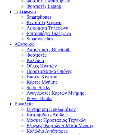
Φορτιστές Μπαταριών
Φορτιστές Laptop
Τηλεφωνία
Smartphones
Κινητά Τηλέφωνα
Ασύρματα Τηλέφωνα
Επιτραπέζια Τηλέφωνα
Smartwatches
Αξεσουάρ
Ακουστικά - Bluetooth
Φορτιστές
Καλώδια
Θήκες Κινητών
Προστατευτικά Οθόνης
Βάσεις Κινητού
Κάρτες Μνήμης
Selfie Sticks
Αναγνώστες Καρτών Μνήμης
Power Banks
Εργαλεία
Συντήρηση Κυκλωμάτων
Κατσαβίδια - Λαβίδες
Μάσκες Προστασίας Τεχνικών
Εξαγωγή Καρτών SIM και Μνήμης
Καλώδια Αντάπτορες