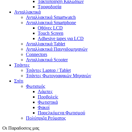
Τακτοποίηση Καλωδίων
Τροφοδοσία
Ανταλλακτικά
Ανταλλακτικά Smartwatch
Ανταλλακτικά Smartphone
Οθόνες LCD
Touch Screen
Adhesive tapes για LCD
Ανταλλακτικά Tablet
Ανταλλακτικά Παιχνιδομηχανών
Connectors
Ανταλλακτικά Scooter
Τσάντες
Τσάντες Laptop / Tablet
Τσάντες Φωτoγραφικών Μηχανών
Σπίτι
Φωτισμός
Λάμπες
Προβολείς
Φωτιστικά
Φακοί
Παρελκόμενα Φωτισμού
Πολύπριζα Ρεύματος
Οι Παραδοσεις μας