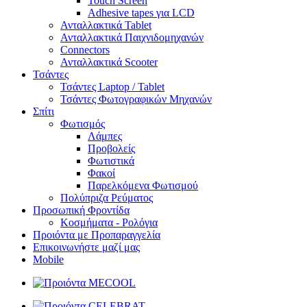
Touch Screen
Adhesive tapes για LCD
Ανταλλακτικά Tablet
Ανταλλακτικά Παιχνιδομηχανών
Connectors
Ανταλλακτικά Scooter
Τσάντες
Τσάντες Laptop / Tablet
Τσάντες Φωτoγραφικών Μηχανών
Σπίτι
Φωτισμός
Λάμπες
Προβολείς
Φωτιστικά
Φακοί
Παρελκόμενα Φωτισμού
Πολύπριζα Ρεύματος
Προσωπική Φροντίδα
Κοσμήματα - Ρολόγια
Προιόντα με Προπαραγγελία
Επικοινωνήστε μαζί μας
Mobile