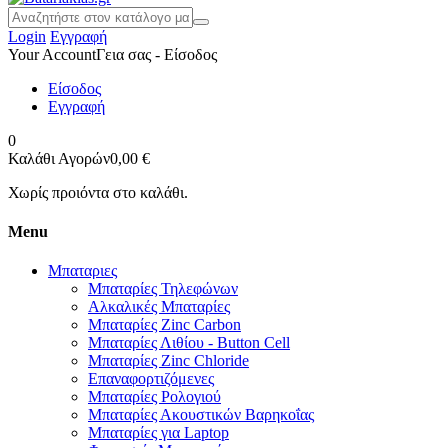
Login
Εγγραφή
Your Account
Γεια σας - Είσοδος
Είσοδος
Εγγραφή
0
Καλάθι Αγορών
0,00 €
Χωρίς προιόντα στο καλάθι.
Menu
Μπαταριες
Μπαταρίες Τηλεφώνων
Αλκαλικές Μπαταρίες
Μπαταρίες Zinc Carbon
Μπαταρίες Λιθίου - Button Cell
Μπαταρίες Zinc Chloride
Επαναφορτιζόμενες
Μπαταρίες Ρολογιού
Μπαταρίες Ακουστικών Βαρηκοΐας
Μπαταρίες για Laptop