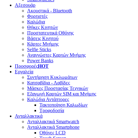
Αξεσουάρ
Ακουστικά - Bluetooth
Φορτιστές
Καλώδια
Θήκες Κινητών
Προστατευτικά Οθόνης
Βάσεις Κινητού
Κάρτες Μνήμης
Selfie Sticks
Αναγνώστες Καρτών Μνήμης
Power Banks
Προσφορές
HOT
Εργαλεία
Συντήρηση Κυκλωμάτων
Κατσαβίδια - Λαβίδες
Μάσκες Προστασίας Τεχνικών
Εξαγωγή Καρτών SIM και Μνήμης
Καλώδια Αντάπτορες
Τακτοποίηση Καλωδίων
Τροφοδοσία
Ανταλλακτικά
Ανταλλακτικά Smartwatch
Ανταλλακτικά Smartphone
Οθόνες LCD