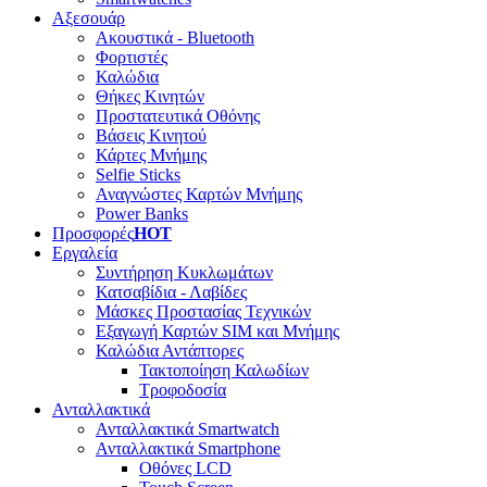
Αξεσουάρ
Ακουστικά - Bluetooth
Φορτιστές
Καλώδια
Θήκες Κινητών
Προστατευτικά Οθόνης
Βάσεις Κινητού
Κάρτες Μνήμης
Selfie Sticks
Αναγνώστες Καρτών Μνήμης
Power Banks
Προσφορές
HOT
Εργαλεία
Συντήρηση Κυκλωμάτων
Κατσαβίδια - Λαβίδες
Μάσκες Προστασίας Τεχνικών
Εξαγωγή Καρτών SIM και Μνήμης
Καλώδια Αντάπτορες
Τακτοποίηση Καλωδίων
Τροφοδοσία
Ανταλλακτικά
Ανταλλακτικά Smartwatch
Ανταλλακτικά Smartphone
Οθόνες LCD