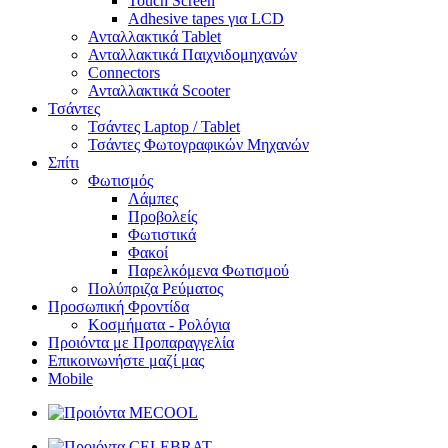
Touch Screen
Adhesive tapes για LCD
Ανταλλακτικά Tablet
Ανταλλακτικά Παιχνιδομηχανών
Connectors
Ανταλλακτικά Scooter
Τσάντες
Τσάντες Laptop / Tablet
Τσάντες Φωτoγραφικών Μηχανών
Σπίτι
Φωτισμός
Λάμπες
Προβολείς
Φωτιστικά
Φακοί
Παρελκόμενα Φωτισμού
Πολύπριζα Ρεύματος
Προσωπική Φροντίδα
Κοσμήματα - Ρολόγια
Προιόντα με Προπαραγγελία
Επικοινωνήστε μαζί μας
Mobile