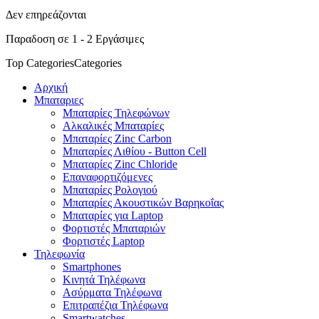
Δεν επηρεάζονται
Παραδοση σε 1 - 2 Εργάσιμες
Top Categories
Categories
Αρχική
Μπαταριες
Μπαταρίες Τηλεφώνων
Αλκαλικές Μπαταρίες
Μπαταρίες Zinc Carbon
Μπαταρίες Λιθίου - Button Cell
Μπαταρίες Zinc Chloride
Επαναφορτιζόμενες
Μπαταρίες Ρολογιού
Μπαταρίες Ακουστικών Βαρηκοΐας
Μπαταρίες για Laptop
Φορτιστές Μπαταριών
Φορτιστές Laptop
Τηλεφωνία
Smartphones
Κινητά Τηλέφωνα
Ασύρματα Τηλέφωνα
Επιτραπέζια Τηλέφωνα
Smartwatches