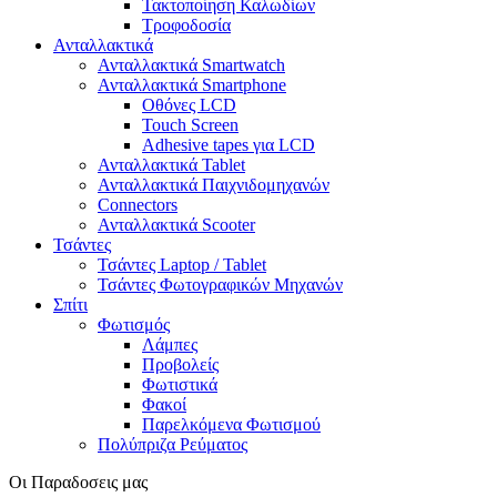
Τακτοποίηση Καλωδίων
Τροφοδοσία
Ανταλλακτικά
Ανταλλακτικά Smartwatch
Ανταλλακτικά Smartphone
Οθόνες LCD
Touch Screen
Adhesive tapes για LCD
Ανταλλακτικά Tablet
Ανταλλακτικά Παιχνιδομηχανών
Connectors
Ανταλλακτικά Scooter
Τσάντες
Τσάντες Laptop / Tablet
Τσάντες Φωτoγραφικών Μηχανών
Σπίτι
Φωτισμός
Λάμπες
Προβολείς
Φωτιστικά
Φακοί
Παρελκόμενα Φωτισμού
Πολύπριζα Ρεύματος
Οι Παραδοσεις μας