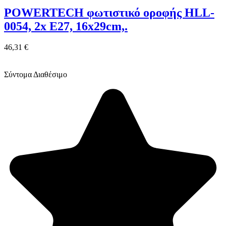
POWERTECH φωτιστικό οροφής HLL-
0054, 2x E27, 16x29cm,.
46,31 €
Σύντομα Διαθέσιμο