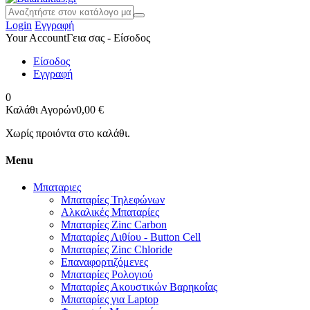
Login
Εγγραφή
Your Account
Γεια σας - Είσοδος
Είσοδος
Εγγραφή
0
Καλάθι Αγορών
0,00 €
Χωρίς προιόντα στο καλάθι.
Menu
Μπαταριες
Μπαταρίες Τηλεφώνων
Αλκαλικές Μπαταρίες
Μπαταρίες Zinc Carbon
Μπαταρίες Λιθίου - Button Cell
Μπαταρίες Zinc Chloride
Επαναφορτιζόμενες
Μπαταρίες Ρολογιού
Μπαταρίες Ακουστικών Βαρηκοΐας
Μπαταρίες για Laptop