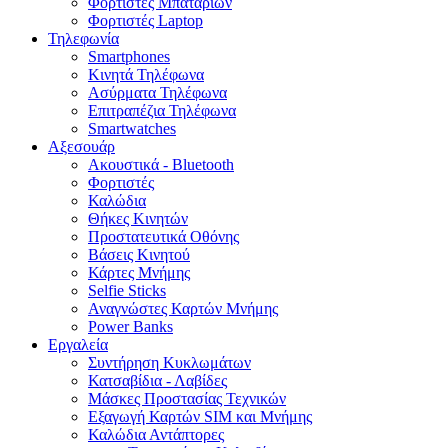
Φορτιστές Μπαταριών
Φορτιστές Laptop
Τηλεφωνία
Smartphones
Κινητά Τηλέφωνα
Ασύρματα Τηλέφωνα
Επιτραπέζια Τηλέφωνα
Smartwatches
Αξεσουάρ
Ακουστικά - Bluetooth
Φορτιστές
Καλώδια
Θήκες Κινητών
Προστατευτικά Οθόνης
Βάσεις Κινητού
Κάρτες Μνήμης
Selfie Sticks
Αναγνώστες Καρτών Μνήμης
Power Banks
Εργαλεία
Συντήρηση Κυκλωμάτων
Κατσαβίδια - Λαβίδες
Μάσκες Προστασίας Τεχνικών
Εξαγωγή Καρτών SIM και Μνήμης
Καλώδια Αντάπτορες