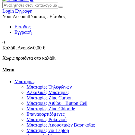
Login
Εγγραφή
Your Account
Γεια σας - Είσοδος
Είσοδος
Εγγραφή
0
Καλάθι Αγορών
0,00 €
Χωρίς προιόντα στο καλάθι.
Menu
Μπαταριες
Μπαταρίες Τηλεφώνων
Αλκαλικές Μπαταρίες
Μπαταρίες Zinc Carbon
Μπαταρίες Λιθίου - Button Cell
Μπαταρίες Zinc Chloride
Επαναφορτιζόμενες
Μπαταρίες Ρολογιού
Μπαταρίες Ακουστικών Βαρηκοΐας
Μπαταρίες για Laptop