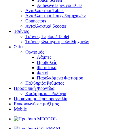
Touch Screen
Adhesive tapes για LCD
Ανταλλακτικά Tablet
Ανταλλακτικά Παιχνιδομηχανών
Connectors
Ανταλλακτικά Scooter
Τσάντες
Τσάντες Laptop / Tablet
Τσάντες Φωτoγραφικών Μηχανών
Σπίτι
Φωτισμός
Λάμπες
Προβολείς
Φωτιστικά
Φακοί
Παρελκόμενα Φωτισμού
Πολύπριζα Ρεύματος
Προσωπική Φροντίδα
Κοσμήματα - Ρολόγια
Προιόντα με Προπαραγγελία
Επικοινωνήστε μαζί μας
Mobile