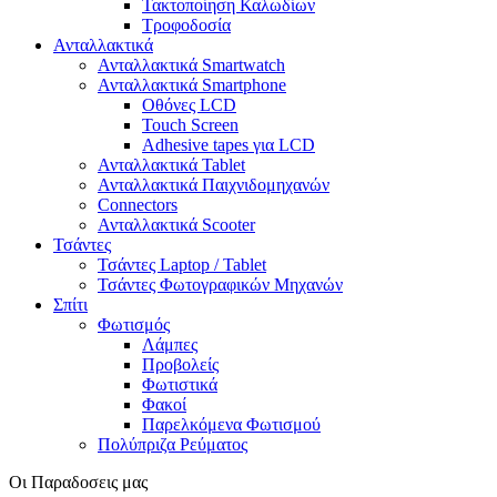
Τακτοποίηση Καλωδίων
Τροφοδοσία
Ανταλλακτικά
Ανταλλακτικά Smartwatch
Ανταλλακτικά Smartphone
Οθόνες LCD
Touch Screen
Adhesive tapes για LCD
Ανταλλακτικά Tablet
Ανταλλακτικά Παιχνιδομηχανών
Connectors
Ανταλλακτικά Scooter
Τσάντες
Τσάντες Laptop / Tablet
Τσάντες Φωτoγραφικών Μηχανών
Σπίτι
Φωτισμός
Λάμπες
Προβολείς
Φωτιστικά
Φακοί
Παρελκόμενα Φωτισμού
Πολύπριζα Ρεύματος
Οι Παραδοσεις μας