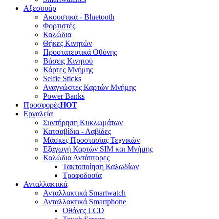
Αξεσουάρ
Ακουστικά - Bluetooth
Φορτιστές
Καλώδια
Θήκες Κινητών
Προστατευτικά Οθόνης
Βάσεις Κινητού
Κάρτες Μνήμης
Selfie Sticks
Αναγνώστες Καρτών Μνήμης
Power Banks
Προσφορές
HOT
Εργαλεία
Συντήρηση Κυκλωμάτων
Κατσαβίδια - Λαβίδες
Μάσκες Προστασίας Τεχνικών
Εξαγωγή Καρτών SIM και Μνήμης
Καλώδια Αντάπτορες
Τακτοποίηση Καλωδίων
Τροφοδοσία
Ανταλλακτικά
Ανταλλακτικά Smartwatch
Ανταλλακτικά Smartphone
Οθόνες LCD