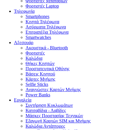
Φορτιστές Μπαταριών
Φορτιστές Laptop
Τηλεφωνία
Smartphones
Κινητά Τηλέφωνα
Ασύρματα Τηλέφωνα
Επιτραπέζια Τηλέφωνα
Smartwatches
Αξεσουάρ
Ακουστικά - Bluetooth
Φορτιστές
Καλώδια
Θήκες Κινητών
Προστατευτικά Οθόνης
Βάσεις Κινητού
Κάρτες Μνήμης
Selfie Sticks
Αναγνώστες Καρτών Μνήμης
Power Banks
Εργαλεία
Συντήρηση Κυκλωμάτων
Κατσαβίδια - Λαβίδες
Μάσκες Προστασίας Τεχνικών
Εξαγωγή Καρτών SIM και Μνήμης
Καλώδια Αντάπτορες