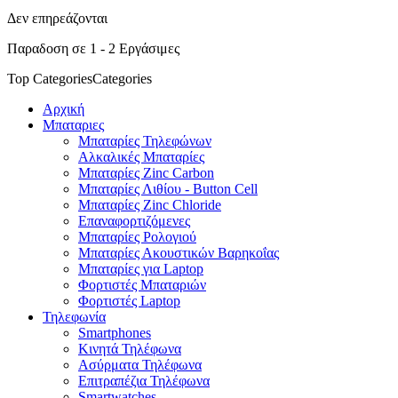
Δεν επηρεάζονται
Παραδοση σε 1 - 2 Εργάσιμες
Top Categories
Categories
Αρχική
Μπαταριες
Μπαταρίες Τηλεφώνων
Αλκαλικές Μπαταρίες
Μπαταρίες Zinc Carbon
Μπαταρίες Λιθίου - Button Cell
Μπαταρίες Zinc Chloride
Επαναφορτιζόμενες
Μπαταρίες Ρολογιού
Μπαταρίες Ακουστικών Βαρηκοΐας
Μπαταρίες για Laptop
Φορτιστές Μπαταριών
Φορτιστές Laptop
Τηλεφωνία
Smartphones
Κινητά Τηλέφωνα
Ασύρματα Τηλέφωνα
Επιτραπέζια Τηλέφωνα
Smartwatches