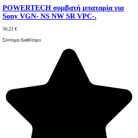
POWERTECH συμβατή μπαταρία για
Sony VGN- NS NW SR VPC-.
50,21 €
Σύντομα Διαθέσιμο