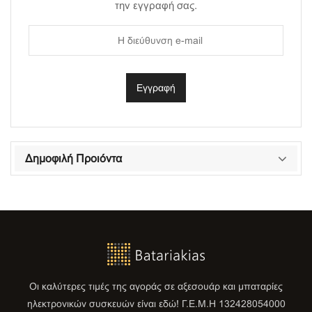
την εγγραφή σας.
Δημοφιλή Προιόντα
Οι καλύτερες τιμές της αγοράς σε αξεσουάρ και μπαταρίες
ηλεκτρονικών συσκευών είναι εδώ! Γ.Ε.Μ.Η 132428054000