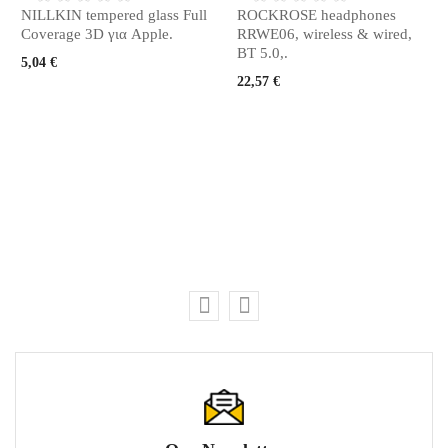
NILLKIN tempered glass Full
ROCKROSE headphones
Coverage 3D για Apple.
RRWE06, wireless & wired,
BT 5.0,.
5,04 €
22,57 €