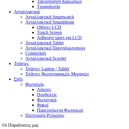
Τακτοποίηση Καλωδίων
Τροφοδοσία
Ανταλλακτικά
Ανταλλακτικά Smartwatch
Ανταλλακτικά Smartphone
Οθόνες LCD
Touch Screen
Adhesive tapes για LCD
Ανταλλακτικά Tablet
Ανταλλακτικά Παιχνιδομηχανών
Connectors
Ανταλλακτικά Scooter
Τσάντες
Τσάντες Laptop / Tablet
Τσάντες Φωτoγραφικών Μηχανών
Σπίτι
Φωτισμός
Λάμπες
Προβολείς
Φωτιστικά
Φακοί
Παρελκόμενα Φωτισμού
Πολύπριζα Ρεύματος
Οι Παραδοσεις μας