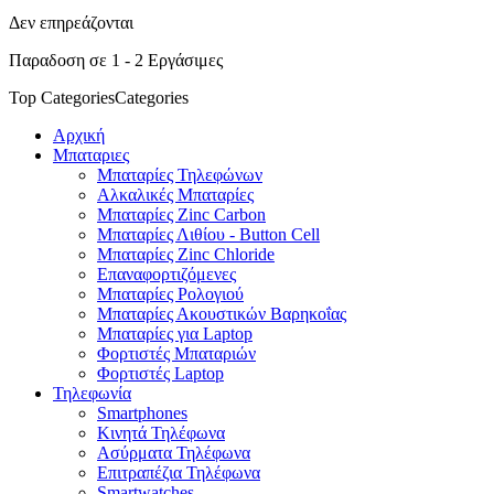
Δεν επηρεάζονται
Παραδοση σε 1 - 2 Εργάσιμες
Top Categories
Categories
Αρχική
Μπαταριες
Μπαταρίες Τηλεφώνων
Αλκαλικές Μπαταρίες
Μπαταρίες Zinc Carbon
Μπαταρίες Λιθίου - Button Cell
Μπαταρίες Zinc Chloride
Επαναφορτιζόμενες
Μπαταρίες Ρολογιού
Μπαταρίες Ακουστικών Βαρηκοΐας
Μπαταρίες για Laptop
Φορτιστές Μπαταριών
Φορτιστές Laptop
Τηλεφωνία
Smartphones
Κινητά Τηλέφωνα
Ασύρματα Τηλέφωνα
Επιτραπέζια Τηλέφωνα
Smartwatches