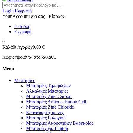
Login
Εγγραφή
Your Account
Γεια σας - Είσοδος
Είσοδος
Εγγραφή
0
Καλάθι Αγορών
0,00 €
Χωρίς προιόντα στο καλάθι.
Menu
Μπαταριες
Μπαταρίες Τηλεφώνων
Αλκαλικές Μπαταρίες
Μπαταρίες Zinc Carbon
Μπαταρίες Λιθίου - Button Cell
Μπαταρίες Zinc Chloride
Επαναφορτιζόμενες
Μπαταρίες Ρολογιού
Μπαταρίες Ακουστικών Βαρηκοΐας
Μπαταρίες για Laptop