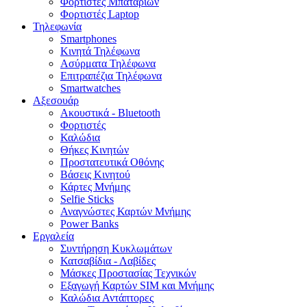
Φορτιστές Μπαταριών
Φορτιστές Laptop
Τηλεφωνία
Smartphones
Κινητά Τηλέφωνα
Ασύρματα Τηλέφωνα
Επιτραπέζια Τηλέφωνα
Smartwatches
Αξεσουάρ
Ακουστικά - Bluetooth
Φορτιστές
Καλώδια
Θήκες Κινητών
Προστατευτικά Οθόνης
Βάσεις Κινητού
Κάρτες Μνήμης
Selfie Sticks
Αναγνώστες Καρτών Μνήμης
Power Banks
Εργαλεία
Συντήρηση Κυκλωμάτων
Κατσαβίδια - Λαβίδες
Μάσκες Προστασίας Τεχνικών
Εξαγωγή Καρτών SIM και Μνήμης
Καλώδια Αντάπτορες