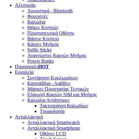
Αξεσουάρ
Ακουστικά - Bluetooth
Φορτιστές
Καλώδια
Θήκες Κινητών
Προστατευτικά Οθόνης
Βάσεις Κινητού
Κάρτες Μνήμης
Selfie Sticks
Αναγνώστες Καρτών Μνήμης
Power Banks
Προσφορές
HOT
Εργαλεία
Συντήρηση Κυκλωμάτων
Κατσαβίδια - Λαβίδες
Μάσκες Προστασίας Τεχνικών
Εξαγωγή Καρτών SIM και Μνήμης
Καλώδια Αντάπτορες
Τακτοποίηση Καλωδίων
Τροφοδοσία
Ανταλλακτικά
Ανταλλακτικά Smartwatch
Ανταλλακτικά Smartphone
Οθόνες LCD