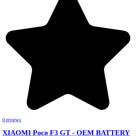
0 reviews
XIAOMI Poco F3 GT - OEM BATTERY