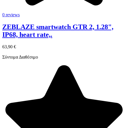
0 reviews
ZEBLAZE smartwatch GTR 2, 1.28",
IP68, heart rate,.
63,90 €
Σύντομα Διαθέσιμο