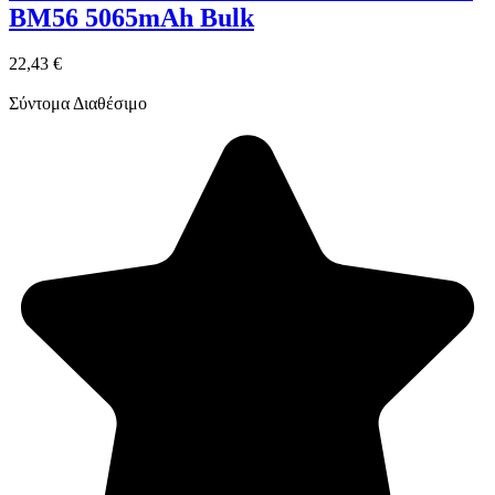
BM56 5065mAh Bulk
22,43 €
Σύντομα Διαθέσιμο