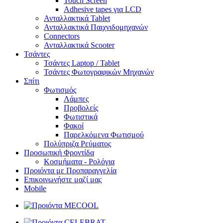
Touch Screen
Adhesive tapes για LCD
Ανταλλακτικά Tablet
Ανταλλακτικά Παιχνιδομηχανών
Connectors
Ανταλλακτικά Scooter
Τσάντες
Τσάντες Laptop / Tablet
Τσάντες Φωτoγραφικών Μηχανών
Σπίτι
Φωτισμός
Λάμπες
Προβολείς
Φωτιστικά
Φακοί
Παρελκόμενα Φωτισμού
Πολύπριζα Ρεύματος
Προσωπική Φροντίδα
Κοσμήματα - Ρολόγια
Προιόντα με Προπαραγγελία
Επικοινωνήστε μαζί μας
Mobile