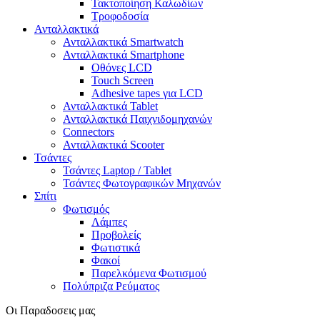
Τακτοποίηση Καλωδίων
Τροφοδοσία
Ανταλλακτικά
Ανταλλακτικά Smartwatch
Ανταλλακτικά Smartphone
Οθόνες LCD
Touch Screen
Adhesive tapes για LCD
Ανταλλακτικά Tablet
Ανταλλακτικά Παιχνιδομηχανών
Connectors
Ανταλλακτικά Scooter
Τσάντες
Τσάντες Laptop / Tablet
Τσάντες Φωτoγραφικών Μηχανών
Σπίτι
Φωτισμός
Λάμπες
Προβολείς
Φωτιστικά
Φακοί
Παρελκόμενα Φωτισμού
Πολύπριζα Ρεύματος
Οι Παραδοσεις μας