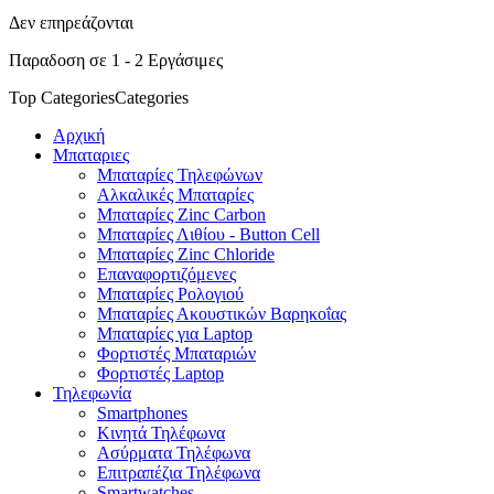
Δεν επηρεάζονται
Παραδοση σε 1 - 2 Εργάσιμες
Top Categories
Categories
Αρχική
Μπαταριες
Μπαταρίες Τηλεφώνων
Αλκαλικές Μπαταρίες
Μπαταρίες Zinc Carbon
Μπαταρίες Λιθίου - Button Cell
Μπαταρίες Zinc Chloride
Επαναφορτιζόμενες
Μπαταρίες Ρολογιού
Μπαταρίες Ακουστικών Βαρηκοΐας
Μπαταρίες για Laptop
Φορτιστές Μπαταριών
Φορτιστές Laptop
Τηλεφωνία
Smartphones
Κινητά Τηλέφωνα
Ασύρματα Τηλέφωνα
Επιτραπέζια Τηλέφωνα
Smartwatches