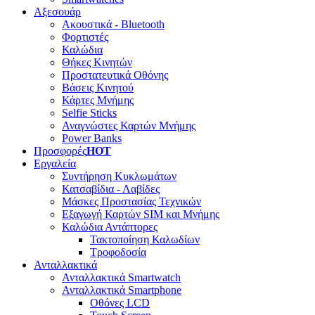
Αξεσουάρ
Ακουστικά - Bluetooth
Φορτιστές
Καλώδια
Θήκες Κινητών
Προστατευτικά Οθόνης
Βάσεις Κινητού
Κάρτες Μνήμης
Selfie Sticks
Αναγνώστες Καρτών Μνήμης
Power Banks
Προσφορές
HOT
Εργαλεία
Συντήρηση Κυκλωμάτων
Κατσαβίδια - Λαβίδες
Μάσκες Προστασίας Τεχνικών
Εξαγωγή Καρτών SIM και Μνήμης
Καλώδια Αντάπτορες
Τακτοποίηση Καλωδίων
Τροφοδοσία
Ανταλλακτικά
Ανταλλακτικά Smartwatch
Ανταλλακτικά Smartphone
Οθόνες LCD