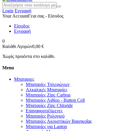
Login
Εγγραφή
Your Account
Γεια σας - Είσοδος
Είσοδος
Εγγραφή
0
Καλάθι Αγορών
0,00 €
Χωρίς προιόντα στο καλάθι.
Menu
Μπαταριες
Μπαταρίες Τηλεφώνων
Αλκαλικές Μπαταρίες
Μπαταρίες Zinc Carbon
Μπαταρίες Λιθίου - Button Cell
Μπαταρίες Zinc Chloride
Επαναφορτιζόμενες
Μπαταρίες Ρολογιού
Μπαταρίες Ακουστικών Βαρηκοΐας
Μπαταρίες για Laptop