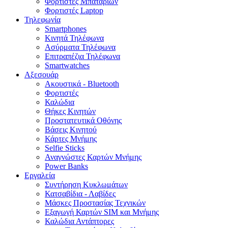
Φορτιστές Μπαταριών
Φορτιστές Laptop
Τηλεφωνία
Smartphones
Κινητά Τηλέφωνα
Ασύρματα Τηλέφωνα
Επιτραπέζια Τηλέφωνα
Smartwatches
Αξεσουάρ
Ακουστικά - Bluetooth
Φορτιστές
Καλώδια
Θήκες Κινητών
Προστατευτικά Οθόνης
Βάσεις Κινητού
Κάρτες Μνήμης
Selfie Sticks
Αναγνώστες Καρτών Μνήμης
Power Banks
Εργαλεία
Συντήρηση Κυκλωμάτων
Κατσαβίδια - Λαβίδες
Μάσκες Προστασίας Τεχνικών
Εξαγωγή Καρτών SIM και Μνήμης
Καλώδια Αντάπτορες