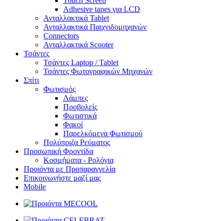
Touch Screen
Adhesive tapes για LCD
Ανταλλακτικά Tablet
Ανταλλακτικά Παιχνιδομηχανών
Connectors
Ανταλλακτικά Scooter
Τσάντες
Τσάντες Laptop / Tablet
Τσάντες Φωτoγραφικών Μηχανών
Σπίτι
Φωτισμός
Λάμπες
Προβολείς
Φωτιστικά
Φακοί
Παρελκόμενα Φωτισμού
Πολύπριζα Ρεύματος
Προσωπική Φροντίδα
Κοσμήματα - Ρολόγια
Προιόντα με Προπαραγγελία
Επικοινωνήστε μαζί μας
Mobile