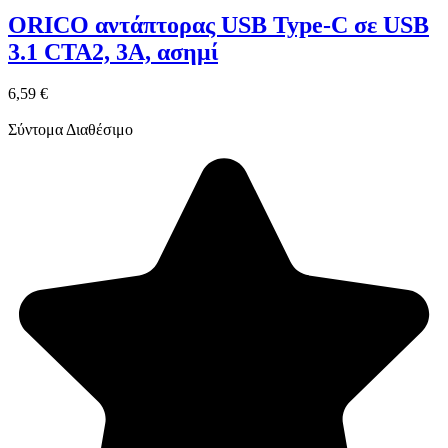
ORICO αντάπτορας USB Type-C σε USB
3.1 CTA2, 3A, ασημί
6,59 €
Σύντομα Διαθέσιμο