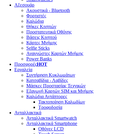
Αξεσουάρ
Ακουστικά - Bluetooth
Φορτιστές
Καλώδια
Θήκες Κινητών
Προστατευτικά Οθόνης
Βάσεις Κινητού
Κάρτες Μνήμης
Selfie Sticks
Αναγνώστες Καρτών Μνήμης
Power Banks
Προσφορές
HOT
Εργαλεία
Συντήρηση Κυκλωμάτων
Κατσαβίδια - Λαβίδες
Μάσκες Προστασίας Τεχνικών
Εξαγωγή Καρτών SIM και Μνήμης
Καλώδια Αντάπτορες
Τακτοποίηση Καλωδίων
Τροφοδοσία
Ανταλλακτικά
Ανταλλακτικά Smartwatch
Ανταλλακτικά Smartphone
Οθόνες LCD