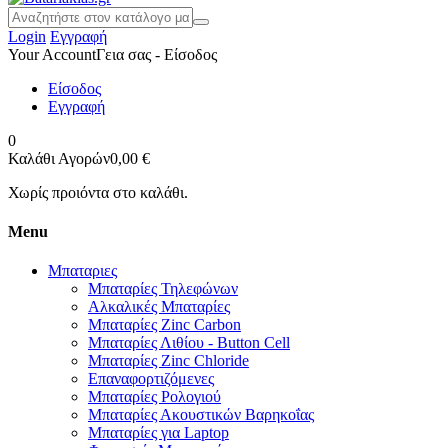
Login
Εγγραφή
Your Account
Γεια σας - Είσοδος
Είσοδος
Εγγραφή
0
Καλάθι Αγορών
0,00 €
Χωρίς προιόντα στο καλάθι.
Menu
Μπαταριες
Μπαταρίες Τηλεφώνων
Αλκαλικές Μπαταρίες
Μπαταρίες Zinc Carbon
Μπαταρίες Λιθίου - Button Cell
Μπαταρίες Zinc Chloride
Επαναφορτιζόμενες
Μπαταρίες Ρολογιού
Μπαταρίες Ακουστικών Βαρηκοΐας
Μπαταρίες για Laptop