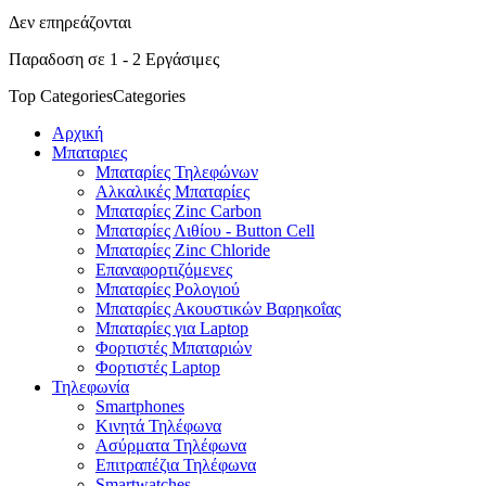
Δεν επηρεάζονται
Παραδοση σε 1 - 2 Εργάσιμες
Top Categories
Categories
Αρχική
Μπαταριες
Μπαταρίες Τηλεφώνων
Αλκαλικές Μπαταρίες
Μπαταρίες Zinc Carbon
Μπαταρίες Λιθίου - Button Cell
Μπαταρίες Zinc Chloride
Επαναφορτιζόμενες
Μπαταρίες Ρολογιού
Μπαταρίες Ακουστικών Βαρηκοΐας
Μπαταρίες για Laptop
Φορτιστές Μπαταριών
Φορτιστές Laptop
Τηλεφωνία
Smartphones
Κινητά Τηλέφωνα
Ασύρματα Τηλέφωνα
Επιτραπέζια Τηλέφωνα
Smartwatches