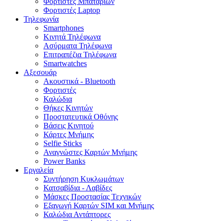
Φορτιστές Μπαταριών
Φορτιστές Laptop
Τηλεφωνία
Smartphones
Κινητά Τηλέφωνα
Ασύρματα Τηλέφωνα
Επιτραπέζια Τηλέφωνα
Smartwatches
Αξεσουάρ
Ακουστικά - Bluetooth
Φορτιστές
Καλώδια
Θήκες Κινητών
Προστατευτικά Οθόνης
Βάσεις Κινητού
Κάρτες Μνήμης
Selfie Sticks
Αναγνώστες Καρτών Μνήμης
Power Banks
Εργαλεία
Συντήρηση Κυκλωμάτων
Κατσαβίδια - Λαβίδες
Μάσκες Προστασίας Τεχνικών
Εξαγωγή Καρτών SIM και Μνήμης
Καλώδια Αντάπτορες