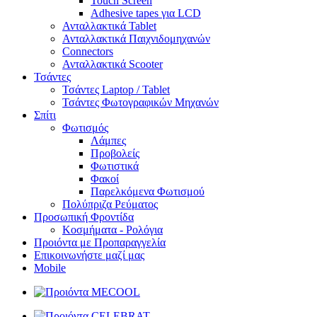
Touch Screen
Adhesive tapes για LCD
Ανταλλακτικά Tablet
Ανταλλακτικά Παιχνιδομηχανών
Connectors
Ανταλλακτικά Scooter
Τσάντες
Τσάντες Laptop / Tablet
Τσάντες Φωτoγραφικών Μηχανών
Σπίτι
Φωτισμός
Λάμπες
Προβολείς
Φωτιστικά
Φακοί
Παρελκόμενα Φωτισμού
Πολύπριζα Ρεύματος
Προσωπική Φροντίδα
Κοσμήματα - Ρολόγια
Προιόντα με Προπαραγγελία
Επικοινωνήστε μαζί μας
Mobile