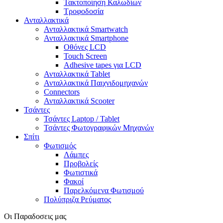
Τακτοποίηση Καλωδίων
Τροφοδοσία
Ανταλλακτικά
Ανταλλακτικά Smartwatch
Ανταλλακτικά Smartphone
Οθόνες LCD
Touch Screen
Adhesive tapes για LCD
Ανταλλακτικά Tablet
Ανταλλακτικά Παιχνιδομηχανών
Connectors
Ανταλλακτικά Scooter
Τσάντες
Τσάντες Laptop / Tablet
Τσάντες Φωτoγραφικών Μηχανών
Σπίτι
Φωτισμός
Λάμπες
Προβολείς
Φωτιστικά
Φακοί
Παρελκόμενα Φωτισμού
Πολύπριζα Ρεύματος
Οι Παραδοσεις μας