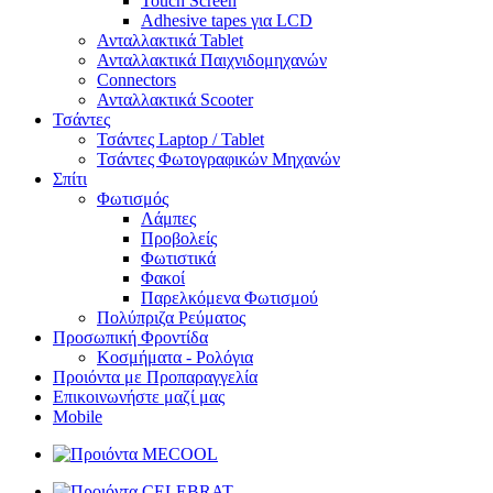
Touch Screen
Adhesive tapes για LCD
Ανταλλακτικά Tablet
Ανταλλακτικά Παιχνιδομηχανών
Connectors
Ανταλλακτικά Scooter
Τσάντες
Τσάντες Laptop / Tablet
Τσάντες Φωτoγραφικών Μηχανών
Σπίτι
Φωτισμός
Λάμπες
Προβολείς
Φωτιστικά
Φακοί
Παρελκόμενα Φωτισμού
Πολύπριζα Ρεύματος
Προσωπική Φροντίδα
Κοσμήματα - Ρολόγια
Προιόντα με Προπαραγγελία
Επικοινωνήστε μαζί μας
Mobile