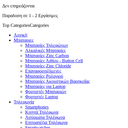
Δεν επηρεάζονται
Παραδοση σε 1 - 2 Εργάσιμες
Top Categories
Categories
Αρχική
Μπαταριες
Μπαταρίες Τηλεφώνων
Αλκαλικές Μπαταρίες
Μπαταρίες Zinc Carbon
Μπαταρίες Λιθίου - Button Cell
Μπαταρίες Zinc Chloride
Επαναφορτιζόμενες
Μπαταρίες Ρολογιού
Μπαταρίες Ακουστικών Βαρηκοΐας
Μπαταρίες για Laptop
Φορτιστές Μπαταριών
Φορτιστές Laptop
Τηλεφωνία
Smartphones
Κινητά Τηλέφωνα
Ασύρματα Τηλέφωνα
Επιτραπέζια Τηλέφωνα
Smartwatches