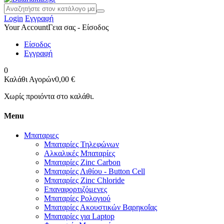
Login
Εγγραφή
Your Account
Γεια σας - Είσοδος
Είσοδος
Εγγραφή
0
Καλάθι Αγορών
0,00 €
Χωρίς προιόντα στο καλάθι.
Menu
Μπαταριες
Μπαταρίες Τηλεφώνων
Αλκαλικές Μπαταρίες
Μπαταρίες Zinc Carbon
Μπαταρίες Λιθίου - Button Cell
Μπαταρίες Zinc Chloride
Επαναφορτιζόμενες
Μπαταρίες Ρολογιού
Μπαταρίες Ακουστικών Βαρηκοΐας
Μπαταρίες για Laptop