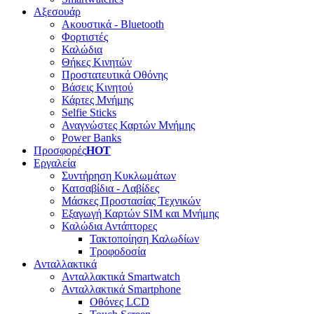
Αξεσουάρ
Ακουστικά - Bluetooth
Φορτιστές
Καλώδια
Θήκες Κινητών
Προστατευτικά Οθόνης
Βάσεις Κινητού
Κάρτες Μνήμης
Selfie Sticks
Αναγνώστες Καρτών Μνήμης
Power Banks
Προσφορές
HOT
Εργαλεία
Συντήρηση Κυκλωμάτων
Κατσαβίδια - Λαβίδες
Μάσκες Προστασίας Τεχνικών
Εξαγωγή Καρτών SIM και Μνήμης
Καλώδια Αντάπτορες
Τακτοποίηση Καλωδίων
Τροφοδοσία
Ανταλλακτικά
Ανταλλακτικά Smartwatch
Ανταλλακτικά Smartphone
Οθόνες LCD