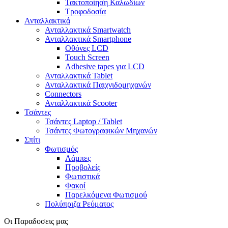
Τακτοποίηση Καλωδίων
Τροφοδοσία
Ανταλλακτικά
Ανταλλακτικά Smartwatch
Ανταλλακτικά Smartphone
Οθόνες LCD
Touch Screen
Adhesive tapes για LCD
Ανταλλακτικά Tablet
Ανταλλακτικά Παιχνιδομηχανών
Connectors
Ανταλλακτικά Scooter
Τσάντες
Τσάντες Laptop / Tablet
Τσάντες Φωτoγραφικών Μηχανών
Σπίτι
Φωτισμός
Λάμπες
Προβολείς
Φωτιστικά
Φακοί
Παρελκόμενα Φωτισμού
Πολύπριζα Ρεύματος
Οι Παραδοσεις μας