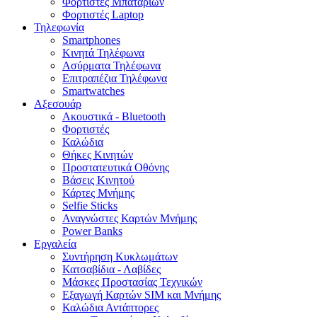
Φορτιστές Μπαταριών
Φορτιστές Laptop
Τηλεφωνία
Smartphones
Κινητά Τηλέφωνα
Ασύρματα Τηλέφωνα
Επιτραπέζια Τηλέφωνα
Smartwatches
Αξεσουάρ
Ακουστικά - Bluetooth
Φορτιστές
Καλώδια
Θήκες Κινητών
Προστατευτικά Οθόνης
Βάσεις Κινητού
Κάρτες Μνήμης
Selfie Sticks
Αναγνώστες Καρτών Μνήμης
Power Banks
Εργαλεία
Συντήρηση Κυκλωμάτων
Κατσαβίδια - Λαβίδες
Μάσκες Προστασίας Τεχνικών
Εξαγωγή Καρτών SIM και Μνήμης
Καλώδια Αντάπτορες