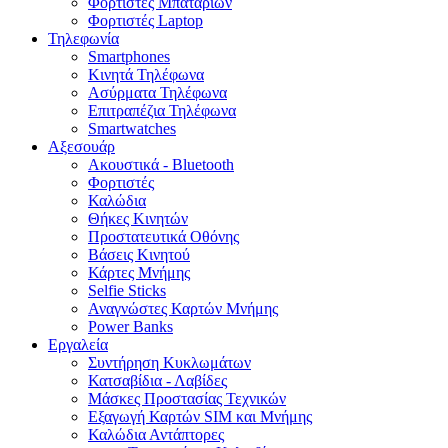
Φορτιστές Μπαταριών
Φορτιστές Laptop
Τηλεφωνία
Smartphones
Κινητά Τηλέφωνα
Ασύρματα Τηλέφωνα
Επιτραπέζια Τηλέφωνα
Smartwatches
Αξεσουάρ
Ακουστικά - Bluetooth
Φορτιστές
Καλώδια
Θήκες Κινητών
Προστατευτικά Οθόνης
Βάσεις Κινητού
Κάρτες Μνήμης
Selfie Sticks
Αναγνώστες Καρτών Μνήμης
Power Banks
Εργαλεία
Συντήρηση Κυκλωμάτων
Κατσαβίδια - Λαβίδες
Μάσκες Προστασίας Τεχνικών
Εξαγωγή Καρτών SIM και Μνήμης
Καλώδια Αντάπτορες