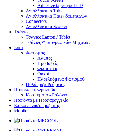
Touch Screen
Adhesive tapes για LCD
Ανταλλακτικά Tablet
Ανταλλακτικά Παιχνιδομηχανών
Connectors
Ανταλλακτικά Scooter
Τσάντες
Τσάντες Laptop / Tablet
Τσάντες Φωτoγραφικών Μηχανών
Σπίτι
Φωτισμός
Λάμπες
Προβολείς
Φωτιστικά
Φακοί
Παρελκόμενα Φωτισμού
Πολύπριζα Ρεύματος
Προσωπική Φροντίδα
Κοσμήματα - Ρολόγια
Προιόντα με Προπαραγγελία
Επικοινωνήστε μαζί μας
Mobile