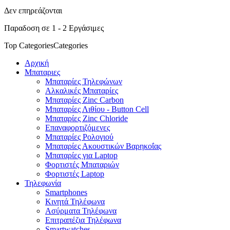
Δεν επηρεάζονται
Παραδοση σε 1 - 2 Εργάσιμες
Top Categories
Categories
Αρχική
Μπαταριες
Μπαταρίες Τηλεφώνων
Αλκαλικές Μπαταρίες
Μπαταρίες Zinc Carbon
Μπαταρίες Λιθίου - Button Cell
Μπαταρίες Zinc Chloride
Επαναφορτιζόμενες
Μπαταρίες Ρολογιού
Μπαταρίες Ακουστικών Βαρηκοΐας
Μπαταρίες για Laptop
Φορτιστές Μπαταριών
Φορτιστές Laptop
Τηλεφωνία
Smartphones
Κινητά Τηλέφωνα
Ασύρματα Τηλέφωνα
Επιτραπέζια Τηλέφωνα
Smartwatches