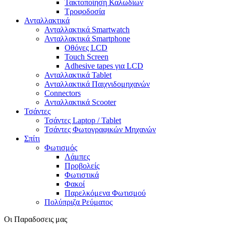
Τακτοποίηση Καλωδίων
Τροφοδοσία
Ανταλλακτικά
Ανταλλακτικά Smartwatch
Ανταλλακτικά Smartphone
Οθόνες LCD
Touch Screen
Adhesive tapes για LCD
Ανταλλακτικά Tablet
Ανταλλακτικά Παιχνιδομηχανών
Connectors
Ανταλλακτικά Scooter
Τσάντες
Τσάντες Laptop / Tablet
Τσάντες Φωτoγραφικών Μηχανών
Σπίτι
Φωτισμός
Λάμπες
Προβολείς
Φωτιστικά
Φακοί
Παρελκόμενα Φωτισμού
Πολύπριζα Ρεύματος
Οι Παραδοσεις μας