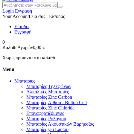
Login
Εγγραφή
Your Account
Γεια σας - Είσοδος
Είσοδος
Εγγραφή
0
Καλάθι Αγορών
0,00 €
Χωρίς προιόντα στο καλάθι.
Menu
Μπαταριες
Μπαταρίες Τηλεφώνων
Αλκαλικές Μπαταρίες
Μπαταρίες Zinc Carbon
Μπαταρίες Λιθίου - Button Cell
Μπαταρίες Zinc Chloride
Επαναφορτιζόμενες
Μπαταρίες Ρολογιού
Μπαταρίες Ακουστικών Βαρηκοΐας
Μπαταρίες για Laptop