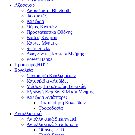
Αξεσουάρ
Ακουστικά - Bluetooth
Φορτιστές
Καλώδια
Θήκες Κινητών
Προστατευτικά Οθόνης
Βάσεις Κινητού
Κάρτες Μνήμης
Selfie Sticks
Αναγνώστες Καρτών Μνήμης
Power Banks
Προσφορές
HOT
Εργαλεία
Συντήρηση Κυκλωμάτων
Κατσαβίδια - Λαβίδες
Μάσκες Προστασίας Τεχνικών
Εξαγωγή Καρτών SIM και Μνήμης
Καλώδια Αντάπτορες
Τακτοποίηση Καλωδίων
Τροφοδοσία
Ανταλλακτικά
Ανταλλακτικά Smartwatch
Ανταλλακτικά Smartphone
Οθόνες LCD