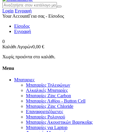
Login
Εγγραφή
Your Account
Γεια σας - Είσοδος
Είσοδος
Εγγραφή
0
Καλάθι Αγορών
0,00 €
Χωρίς προιόντα στο καλάθι.
Menu
Μπαταριες
Μπαταρίες Τηλεφώνων
Αλκαλικές Μπαταρίες
Μπαταρίες Zinc Carbon
Μπαταρίες Λιθίου - Button Cell
Μπαταρίες Zinc Chloride
Επαναφορτιζόμενες
Μπαταρίες Ρολογιού
Μπαταρίες Ακουστικών Βαρηκοΐας
Μπαταρίες για Laptop