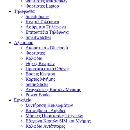
Φορτιστές Μπαταριών
Φορτιστές Laptop
Τηλεφωνία
Smartphones
Κινητά Τηλέφωνα
Ασύρματα Τηλέφωνα
Επιτραπέζια Τηλέφωνα
Smartwatches
Αξεσουάρ
Ακουστικά - Bluetooth
Φορτιστές
Καλώδια
Θήκες Κινητών
Προστατευτικά Οθόνης
Βάσεις Κινητού
Κάρτες Μνήμης
Selfie Sticks
Αναγνώστες Καρτών Μνήμης
Power Banks
Εργαλεία
Συντήρηση Κυκλωμάτων
Κατσαβίδια - Λαβίδες
Μάσκες Προστασίας Τεχνικών
Εξαγωγή Καρτών SIM και Μνήμης
Καλώδια Αντάπτορες