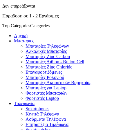
Δεν επηρεάζονται
Παραδοση σε 1 - 2 Εργάσιμες
Top Categories
Categories
Αρχική
Μπαταριες
Μπαταρίες Τηλεφώνων
Αλκαλικές Μπαταρίες
Μπαταρίες Zinc Carbon
Μπαταρίες Λιθίου - Button Cell
Μπαταρίες Zinc Chloride
Επαναφορτιζόμενες
Μπαταρίες Ρολογιού
Μπαταρίες Ακουστικών Βαρηκοΐας
Μπαταρίες για Laptop
Φορτιστές Μπαταριών
Φορτιστές Laptop
Τηλεφωνία
Smartphones
Κινητά Τηλέφωνα
Ασύρματα Τηλέφωνα
Επιτραπέζια Τηλέφωνα
Smartwatches