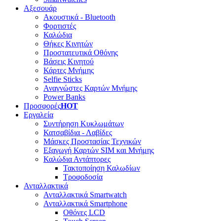
Αξεσουάρ
Ακουστικά - Bluetooth
Φορτιστές
Καλώδια
Θήκες Κινητών
Προστατευτικά Οθόνης
Βάσεις Κινητού
Κάρτες Μνήμης
Selfie Sticks
Αναγνώστες Καρτών Μνήμης
Power Banks
Προσφορές
HOT
Εργαλεία
Συντήρηση Κυκλωμάτων
Κατσαβίδια - Λαβίδες
Μάσκες Προστασίας Τεχνικών
Εξαγωγή Καρτών SIM και Μνήμης
Καλώδια Αντάπτορες
Τακτοποίηση Καλωδίων
Τροφοδοσία
Ανταλλακτικά
Ανταλλακτικά Smartwatch
Ανταλλακτικά Smartphone
Οθόνες LCD