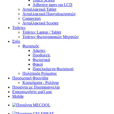
Touch Screen
Adhesive tapes για LCD
Ανταλλακτικά Tablet
Ανταλλακτικά Παιχνιδομηχανών
Connectors
Ανταλλακτικά Scooter
Τσάντες
Τσάντες Laptop / Tablet
Τσάντες Φωτoγραφικών Μηχανών
Σπίτι
Φωτισμός
Λάμπες
Προβολείς
Φωτιστικά
Φακοί
Παρελκόμενα Φωτισμού
Πολύπριζα Ρεύματος
Προσωπική Φροντίδα
Κοσμήματα - Ρολόγια
Προιόντα με Προπαραγγελία
Επικοινωνήστε μαζί μας
Mobile