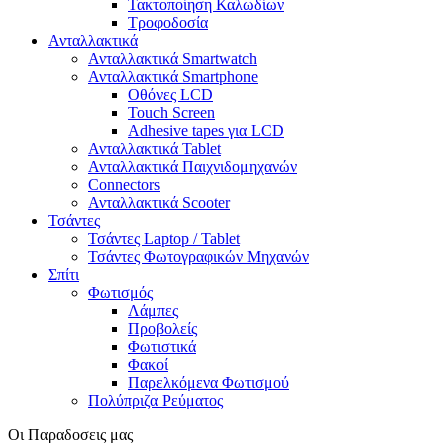
Τακτοποίηση Καλωδίων
Τροφοδοσία
Ανταλλακτικά
Ανταλλακτικά Smartwatch
Ανταλλακτικά Smartphone
Οθόνες LCD
Touch Screen
Adhesive tapes για LCD
Ανταλλακτικά Tablet
Ανταλλακτικά Παιχνιδομηχανών
Connectors
Ανταλλακτικά Scooter
Τσάντες
Τσάντες Laptop / Tablet
Τσάντες Φωτoγραφικών Μηχανών
Σπίτι
Φωτισμός
Λάμπες
Προβολείς
Φωτιστικά
Φακοί
Παρελκόμενα Φωτισμού
Πολύπριζα Ρεύματος
Οι Παραδοσεις μας