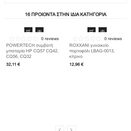
16 ΠΡΟΙΌΝΤΑ ΣΤΗΝ ΊΔΙΑ ΚΑΤΗΓΟΡΊΑ
0 reviews
0 reviews
POWERTECH συμβατή
ROXXANI γυναικείο
μπαταρία HP CQ57 CQ42,
πορτοφόλι LBAG-0013,
CQ56, CQ32
κίτρινο
32,11 €
12,96 €