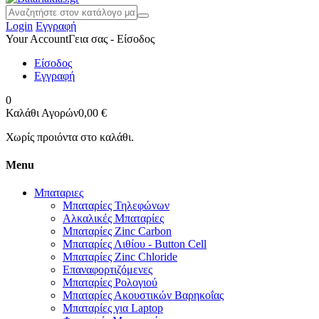
Login
Εγγραφή
Your Account
Γεια σας - Είσοδος
Είσοδος
Εγγραφή
0
Καλάθι Αγορών
0,00 €
Χωρίς προιόντα στο καλάθι.
Menu
Μπαταριες
Μπαταρίες Τηλεφώνων
Αλκαλικές Μπαταρίες
Μπαταρίες Zinc Carbon
Μπαταρίες Λιθίου - Button Cell
Μπαταρίες Zinc Chloride
Επαναφορτιζόμενες
Μπαταρίες Ρολογιού
Μπαταρίες Ακουστικών Βαρηκοΐας
Μπαταρίες για Laptop