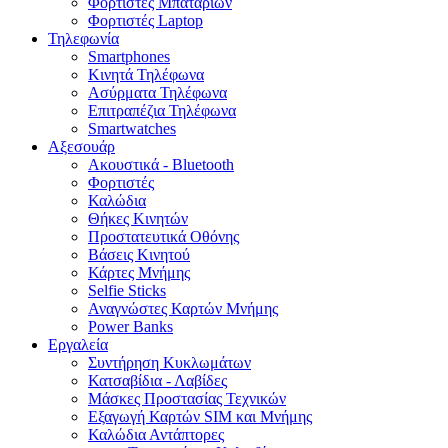
Φορτιστές Μπαταριών
Φορτιστές Laptop
Τηλεφωνία
Smartphones
Κινητά Τηλέφωνα
Ασύρματα Τηλέφωνα
Επιτραπέζια Τηλέφωνα
Smartwatches
Αξεσουάρ
Ακουστικά - Bluetooth
Φορτιστές
Καλώδια
Θήκες Κινητών
Προστατευτικά Οθόνης
Βάσεις Κινητού
Κάρτες Μνήμης
Selfie Sticks
Αναγνώστες Καρτών Μνήμης
Power Banks
Εργαλεία
Συντήρηση Κυκλωμάτων
Κατσαβίδια - Λαβίδες
Μάσκες Προστασίας Τεχνικών
Εξαγωγή Καρτών SIM και Μνήμης
Καλώδια Αντάπτορες