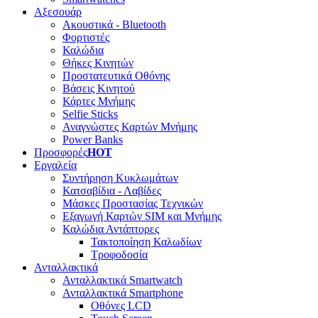
Αξεσουάρ
Ακουστικά - Bluetooth
Φορτιστές
Καλώδια
Θήκες Κινητών
Προστατευτικά Οθόνης
Βάσεις Κινητού
Κάρτες Μνήμης
Selfie Sticks
Αναγνώστες Καρτών Μνήμης
Power Banks
Προσφορές
HOT
Εργαλεία
Συντήρηση Κυκλωμάτων
Κατσαβίδια - Λαβίδες
Μάσκες Προστασίας Τεχνικών
Εξαγωγή Καρτών SIM και Μνήμης
Καλώδια Αντάπτορες
Τακτοποίηση Καλωδίων
Τροφοδοσία
Ανταλλακτικά
Ανταλλακτικά Smartwatch
Ανταλλακτικά Smartphone
Οθόνες LCD