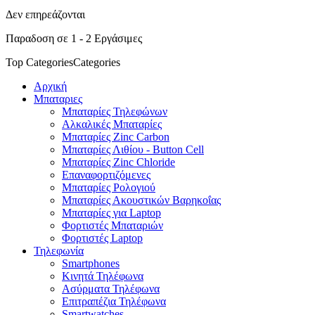
Δεν επηρεάζονται
Παραδοση σε 1 - 2 Εργάσιμες
Top Categories
Categories
Αρχική
Μπαταριες
Μπαταρίες Τηλεφώνων
Αλκαλικές Μπαταρίες
Μπαταρίες Zinc Carbon
Μπαταρίες Λιθίου - Button Cell
Μπαταρίες Zinc Chloride
Επαναφορτιζόμενες
Μπαταρίες Ρολογιού
Μπαταρίες Ακουστικών Βαρηκοΐας
Μπαταρίες για Laptop
Φορτιστές Μπαταριών
Φορτιστές Laptop
Τηλεφωνία
Smartphones
Κινητά Τηλέφωνα
Ασύρματα Τηλέφωνα
Επιτραπέζια Τηλέφωνα
Smartwatches