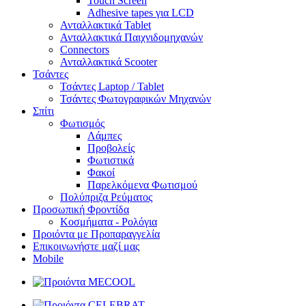
Touch Screen
Adhesive tapes για LCD
Ανταλλακτικά Tablet
Ανταλλακτικά Παιχνιδομηχανών
Connectors
Ανταλλακτικά Scooter
Τσάντες
Τσάντες Laptop / Tablet
Τσάντες Φωτoγραφικών Μηχανών
Σπίτι
Φωτισμός
Λάμπες
Προβολείς
Φωτιστικά
Φακοί
Παρελκόμενα Φωτισμού
Πολύπριζα Ρεύματος
Προσωπική Φροντίδα
Κοσμήματα - Ρολόγια
Προιόντα με Προπαραγγελία
Επικοινωνήστε μαζί μας
Mobile