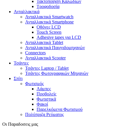
Τακτοποίηση Καλωδίων
Τροφοδοσία
Ανταλλακτικά
Ανταλλακτικά Smartwatch
Ανταλλακτικά Smartphone
Οθόνες LCD
Touch Screen
Adhesive tapes για LCD
Ανταλλακτικά Tablet
Ανταλλακτικά Παιχνιδομηχανών
Connectors
Ανταλλακτικά Scooter
Τσάντες
Τσάντες Laptop / Tablet
Τσάντες Φωτoγραφικών Μηχανών
Σπίτι
Φωτισμός
Λάμπες
Προβολείς
Φωτιστικά
Φακοί
Παρελκόμενα Φωτισμού
Πολύπριζα Ρεύματος
Οι Παραδοσεις μας