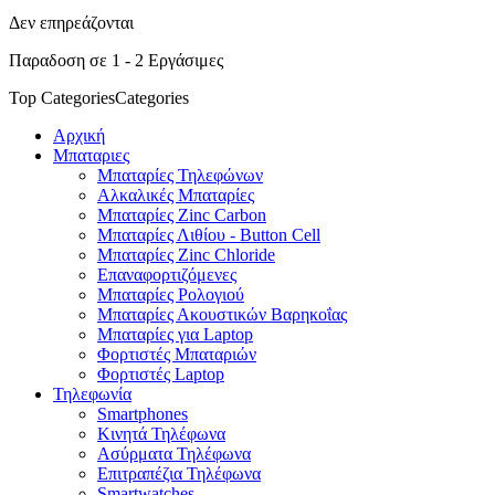
Δεν επηρεάζονται
Παραδοση σε 1 - 2 Εργάσιμες
Top Categories
Categories
Αρχική
Μπαταριες
Μπαταρίες Τηλεφώνων
Αλκαλικές Μπαταρίες
Μπαταρίες Zinc Carbon
Μπαταρίες Λιθίου - Button Cell
Μπαταρίες Zinc Chloride
Επαναφορτιζόμενες
Μπαταρίες Ρολογιού
Μπαταρίες Ακουστικών Βαρηκοΐας
Μπαταρίες για Laptop
Φορτιστές Μπαταριών
Φορτιστές Laptop
Τηλεφωνία
Smartphones
Κινητά Τηλέφωνα
Ασύρματα Τηλέφωνα
Επιτραπέζια Τηλέφωνα
Smartwatches