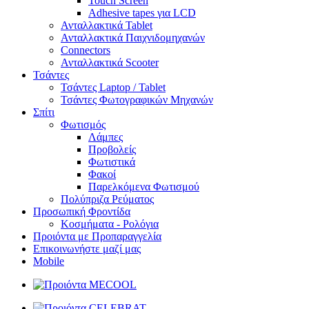
Touch Screen
Adhesive tapes για LCD
Ανταλλακτικά Tablet
Ανταλλακτικά Παιχνιδομηχανών
Connectors
Ανταλλακτικά Scooter
Τσάντες
Τσάντες Laptop / Tablet
Τσάντες Φωτoγραφικών Μηχανών
Σπίτι
Φωτισμός
Λάμπες
Προβολείς
Φωτιστικά
Φακοί
Παρελκόμενα Φωτισμού
Πολύπριζα Ρεύματος
Προσωπική Φροντίδα
Κοσμήματα - Ρολόγια
Προιόντα με Προπαραγγελία
Επικοινωνήστε μαζί μας
Mobile