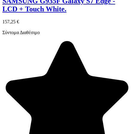
SAMSUNG G935F Galaxy S7 Edge -
LCD + Touch White.
157,25 €
Σύντομα Διαθέσιμο