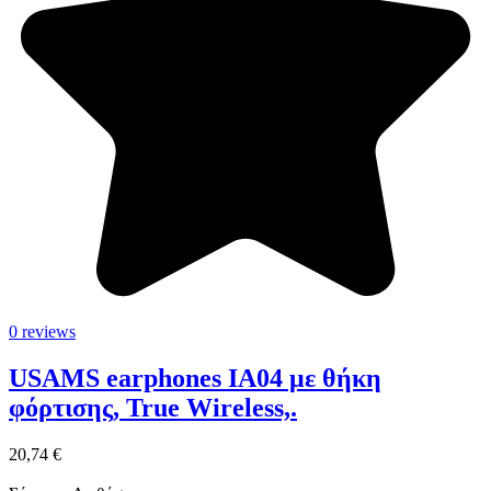
0 reviews
USAMS earphones IA04 με θήκη
φόρτισης, True Wireless,.
20,74 €