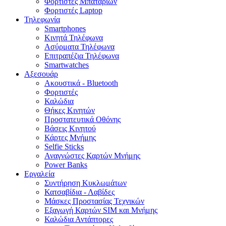
Φορτιστές Μπαταριών
Φορτιστές Laptop
Τηλεφωνία
Smartphones
Κινητά Τηλέφωνα
Ασύρματα Τηλέφωνα
Επιτραπέζια Τηλέφωνα
Smartwatches
Αξεσουάρ
Ακουστικά - Bluetooth
Φορτιστές
Καλώδια
Θήκες Κινητών
Προστατευτικά Οθόνης
Βάσεις Κινητού
Κάρτες Μνήμης
Selfie Sticks
Αναγνώστες Καρτών Μνήμης
Power Banks
Εργαλεία
Συντήρηση Κυκλωμάτων
Κατσαβίδια - Λαβίδες
Μάσκες Προστασίας Τεχνικών
Εξαγωγή Καρτών SIM και Μνήμης
Καλώδια Αντάπτορες