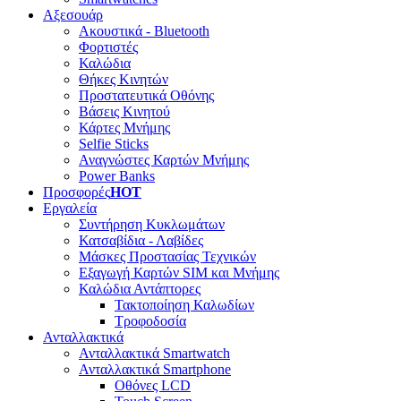
Αξεσουάρ
Ακουστικά - Bluetooth
Φορτιστές
Καλώδια
Θήκες Κινητών
Προστατευτικά Οθόνης
Βάσεις Κινητού
Κάρτες Μνήμης
Selfie Sticks
Αναγνώστες Καρτών Μνήμης
Power Banks
Προσφορές
HOT
Εργαλεία
Συντήρηση Κυκλωμάτων
Κατσαβίδια - Λαβίδες
Μάσκες Προστασίας Τεχνικών
Εξαγωγή Καρτών SIM και Μνήμης
Καλώδια Αντάπτορες
Τακτοποίηση Καλωδίων
Τροφοδοσία
Ανταλλακτικά
Ανταλλακτικά Smartwatch
Ανταλλακτικά Smartphone
Οθόνες LCD