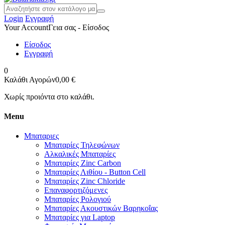
Login
Εγγραφή
Your Account
Γεια σας - Είσοδος
Είσοδος
Εγγραφή
0
Καλάθι Αγορών
0,00 €
Χωρίς προιόντα στο καλάθι.
Menu
Μπαταριες
Μπαταρίες Τηλεφώνων
Αλκαλικές Μπαταρίες
Μπαταρίες Zinc Carbon
Μπαταρίες Λιθίου - Button Cell
Μπαταρίες Zinc Chloride
Επαναφορτιζόμενες
Μπαταρίες Ρολογιού
Μπαταρίες Ακουστικών Βαρηκοΐας
Μπαταρίες για Laptop