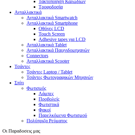
Τακτοποίηση Καλωδίων
Τροφοδοσία
Ανταλλακτικά
Ανταλλακτικά Smartwatch
Ανταλλακτικά Smartphone
Οθόνες LCD
Touch Screen
Adhesive tapes για LCD
Ανταλλακτικά Tablet
Ανταλλακτικά Παιχνιδομηχανών
Connectors
Ανταλλακτικά Scooter
Τσάντες
Τσάντες Laptop / Tablet
Τσάντες Φωτoγραφικών Μηχανών
Σπίτι
Φωτισμός
Λάμπες
Προβολείς
Φωτιστικά
Φακοί
Παρελκόμενα Φωτισμού
Πολύπριζα Ρεύματος
Οι Παραδοσεις μας