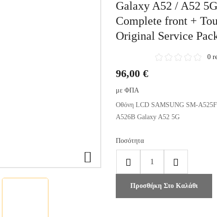
Galaxy A52 / A52 5G
Complete front + To
Original Service Pac
0 r
96,00 €
με ΦΠΑ
Οθόνη LCD SAMSUNG SM-A525F G
A526B Galaxy A52 5G
Ποσότητα

Προσθήκη Στο Καλάθι