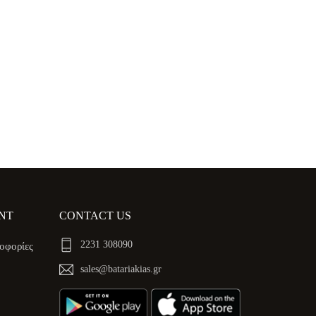
NT
CONTACT US
2231 308090
οφορίες
sales@batariakias.gr