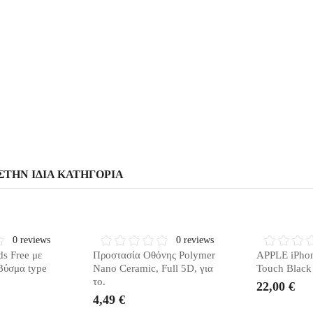
one review
ΣΤΗΝ ΊΔΙΑ ΚΑΤΗΓΟΡΊΑ
ΙΑΘΈΣΙΜΟ
ΣΎΝΤΟΜΑ ΔΙΑΘΈΣΙΜΟ
ΣΎΝΤΟΜΑ
0 reviews
0 reviews
s Free με
Προστασία Οθόνης Polymer
APPLE iPhon
Βύσμα type
Nano Ceramic, Full 5D, για
Touch Black
το.
22,00 €
4,49 €