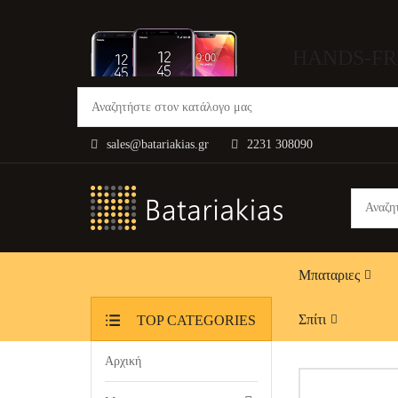
HANDS-FR
sales@batariakias.gr
2231 308090
Μπαταριες
Σπίτι
TOP CATEGORIES
Αρχική