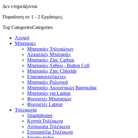
Δεν επηρεάζονται
Παραδοση σε 1 - 2 Εργάσιμες
Top Categories
Categories
Αρχική
Μπαταριες
Μπαταρίες Τηλεφώνων
Αλκαλικές Μπαταρίες
Μπαταρίες Zinc Carbon
Μπαταρίες Λιθίου - Button Cell
Μπαταρίες Zinc Chloride
Επαναφορτιζόμενες
Μπαταρίες Ρολογιού
Μπαταρίες Ακουστικών Βαρηκοΐας
Μπαταρίες για Laptop
Φορτιστές Μπαταριών
Φορτιστές Laptop
Τηλεφωνία
Smartphones
Κινητά Τηλέφωνα
Ασύρματα Τηλέφωνα
Επιτραπέζια Τηλέφωνα
Smartwatches