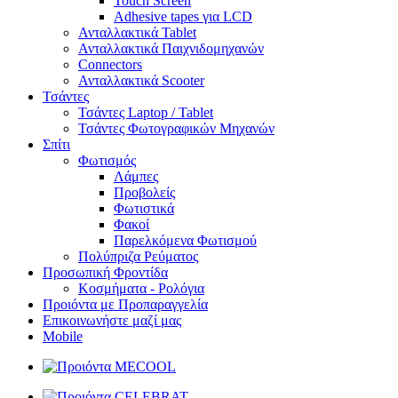
Touch Screen
Adhesive tapes για LCD
Ανταλλακτικά Tablet
Ανταλλακτικά Παιχνιδομηχανών
Connectors
Ανταλλακτικά Scooter
Τσάντες
Τσάντες Laptop / Tablet
Τσάντες Φωτoγραφικών Μηχανών
Σπίτι
Φωτισμός
Λάμπες
Προβολείς
Φωτιστικά
Φακοί
Παρελκόμενα Φωτισμού
Πολύπριζα Ρεύματος
Προσωπική Φροντίδα
Κοσμήματα - Ρολόγια
Προιόντα με Προπαραγγελία
Επικοινωνήστε μαζί μας
Mobile