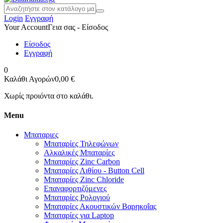
Login
Εγγραφή
Your Account
Γεια σας - Είσοδος
Είσοδος
Εγγραφή
0
Καλάθι Αγορών
0,00 €
Χωρίς προιόντα στο καλάθι.
Menu
Μπαταριες
Μπαταρίες Τηλεφώνων
Αλκαλικές Μπαταρίες
Μπαταρίες Zinc Carbon
Μπαταρίες Λιθίου - Button Cell
Μπαταρίες Zinc Chloride
Επαναφορτιζόμενες
Μπαταρίες Ρολογιού
Μπαταρίες Ακουστικών Βαρηκοΐας
Μπαταρίες για Laptop