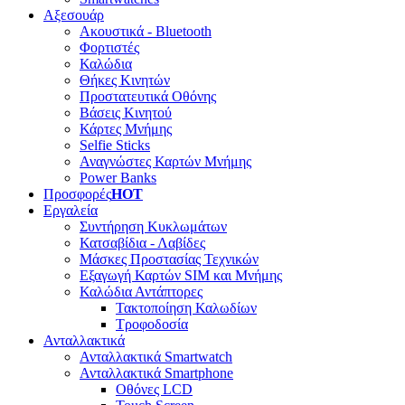
Αξεσουάρ
Ακουστικά - Bluetooth
Φορτιστές
Καλώδια
Θήκες Κινητών
Προστατευτικά Οθόνης
Βάσεις Κινητού
Κάρτες Μνήμης
Selfie Sticks
Αναγνώστες Καρτών Μνήμης
Power Banks
Προσφορές
HOT
Εργαλεία
Συντήρηση Κυκλωμάτων
Κατσαβίδια - Λαβίδες
Μάσκες Προστασίας Τεχνικών
Εξαγωγή Καρτών SIM και Μνήμης
Καλώδια Αντάπτορες
Τακτοποίηση Καλωδίων
Τροφοδοσία
Ανταλλακτικά
Ανταλλακτικά Smartwatch
Ανταλλακτικά Smartphone
Οθόνες LCD