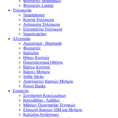
Φορτιστές Μπαταριών
Φορτιστές Laptop
Τηλεφωνία
Smartphones
Κινητά Τηλέφωνα
Ασύρματα Τηλέφωνα
Επιτραπέζια Τηλέφωνα
Smartwatches
Αξεσουάρ
Ακουστικά - Bluetooth
Φορτιστές
Καλώδια
Θήκες Κινητών
Προστατευτικά Οθόνης
Βάσεις Κινητού
Κάρτες Μνήμης
Selfie Sticks
Αναγνώστες Καρτών Μνήμης
Power Banks
Εργαλεία
Συντήρηση Κυκλωμάτων
Κατσαβίδια - Λαβίδες
Μάσκες Προστασίας Τεχνικών
Εξαγωγή Καρτών SIM και Μνήμης
Καλώδια Αντάπτορες