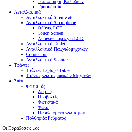
Τακτοποίηση Καλωδίων
Τροφοδοσία
Ανταλλακτικά
Ανταλλακτικά Smartwatch
Ανταλλακτικά Smartphone
Οθόνες LCD
Touch Screen
Adhesive tapes για LCD
Ανταλλακτικά Tablet
Ανταλλακτικά Παιχνιδομηχανών
Connectors
Ανταλλακτικά Scooter
Τσάντες
Τσάντες Laptop / Tablet
Τσάντες Φωτoγραφικών Μηχανών
Σπίτι
Φωτισμός
Λάμπες
Προβολείς
Φωτιστικά
Φακοί
Παρελκόμενα Φωτισμού
Πολύπριζα Ρεύματος
Οι Παραδοσεις μας