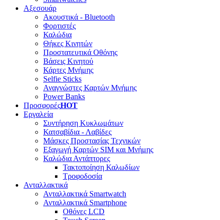
Αξεσουάρ
Ακουστικά - Bluetooth
Φορτιστές
Καλώδια
Θήκες Κινητών
Προστατευτικά Οθόνης
Βάσεις Κινητού
Κάρτες Μνήμης
Selfie Sticks
Αναγνώστες Καρτών Μνήμης
Power Banks
Προσφορές
HOT
Εργαλεία
Συντήρηση Κυκλωμάτων
Κατσαβίδια - Λαβίδες
Μάσκες Προστασίας Τεχνικών
Εξαγωγή Καρτών SIM και Μνήμης
Καλώδια Αντάπτορες
Τακτοποίηση Καλωδίων
Τροφοδοσία
Ανταλλακτικά
Ανταλλακτικά Smartwatch
Ανταλλακτικά Smartphone
Οθόνες LCD