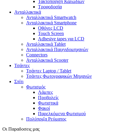
Τακτοποίηση Καλωδίων
Τροφοδοσία
Ανταλλακτικά
Ανταλλακτικά Smartwatch
Ανταλλακτικά Smartphone
Οθόνες LCD
Touch Screen
Adhesive tapes για LCD
Ανταλλακτικά Tablet
Ανταλλακτικά Παιχνιδομηχανών
Connectors
Ανταλλακτικά Scooter
Τσάντες
Τσάντες Laptop / Tablet
Τσάντες Φωτoγραφικών Μηχανών
Σπίτι
Φωτισμός
Λάμπες
Προβολείς
Φωτιστικά
Φακοί
Παρελκόμενα Φωτισμού
Πολύπριζα Ρεύματος
Οι Παραδοσεις μας