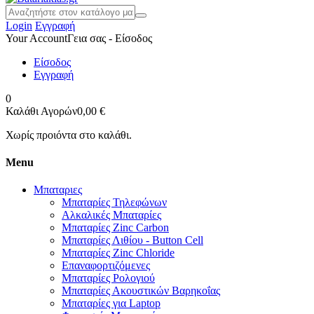
Login
Εγγραφή
Your Account
Γεια σας - Είσοδος
Είσοδος
Εγγραφή
0
Καλάθι Αγορών
0,00 €
Χωρίς προιόντα στο καλάθι.
Menu
Μπαταριες
Μπαταρίες Τηλεφώνων
Αλκαλικές Μπαταρίες
Μπαταρίες Zinc Carbon
Μπαταρίες Λιθίου - Button Cell
Μπαταρίες Zinc Chloride
Επαναφορτιζόμενες
Μπαταρίες Ρολογιού
Μπαταρίες Ακουστικών Βαρηκοΐας
Μπαταρίες για Laptop