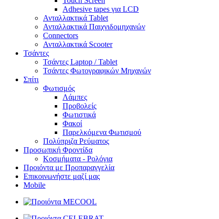
Touch Screen
Adhesive tapes για LCD
Ανταλλακτικά Tablet
Ανταλλακτικά Παιχνιδομηχανών
Connectors
Ανταλλακτικά Scooter
Τσάντες
Τσάντες Laptop / Tablet
Τσάντες Φωτoγραφικών Μηχανών
Σπίτι
Φωτισμός
Λάμπες
Προβολείς
Φωτιστικά
Φακοί
Παρελκόμενα Φωτισμού
Πολύπριζα Ρεύματος
Προσωπική Φροντίδα
Κοσμήματα - Ρολόγια
Προιόντα με Προπαραγγελία
Επικοινωνήστε μαζί μας
Mobile