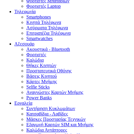
Φορτιστές Μπαταριών
Φορτιστές Laptop
Τηλεφωνία
Smartphones
Κινητά Τηλέφωνα
Ασύρματα Τηλέφωνα
Επιτραπέζια Τηλέφωνα
Smartwatches
Αξεσουάρ
Ακουστικά - Bluetooth
Φορτιστές
Καλώδια
Θήκες Κινητών
Προστατευτικά Οθόνης
Βάσεις Κινητού
Κάρτες Μνήμης
Selfie Sticks
Αναγνώστες Καρτών Μνήμης
Power Banks
Εργαλεία
Συντήρηση Κυκλωμάτων
Κατσαβίδια - Λαβίδες
Μάσκες Προστασίας Τεχνικών
Εξαγωγή Καρτών SIM και Μνήμης
Καλώδια Αντάπτορες