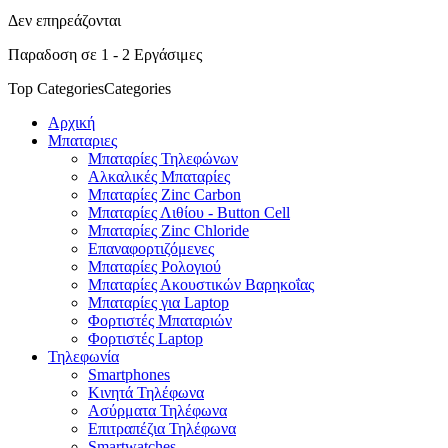
Δεν επηρεάζονται
Παραδοση σε 1 - 2 Εργάσιμες
Top Categories
Categories
Αρχική
Μπαταριες
Μπαταρίες Τηλεφώνων
Αλκαλικές Μπαταρίες
Μπαταρίες Zinc Carbon
Μπαταρίες Λιθίου - Button Cell
Μπαταρίες Zinc Chloride
Επαναφορτιζόμενες
Μπαταρίες Ρολογιού
Μπαταρίες Ακουστικών Βαρηκοΐας
Μπαταρίες για Laptop
Φορτιστές Μπαταριών
Φορτιστές Laptop
Τηλεφωνία
Smartphones
Κινητά Τηλέφωνα
Ασύρματα Τηλέφωνα
Επιτραπέζια Τηλέφωνα
Smartwatches