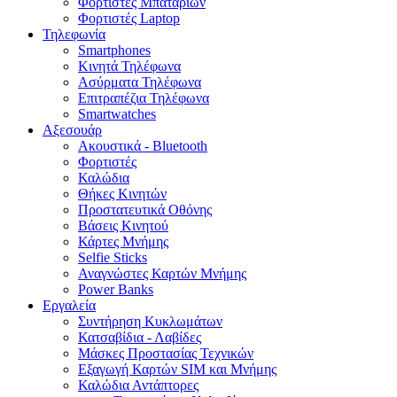
Φορτιστές Μπαταριών
Φορτιστές Laptop
Τηλεφωνία
Smartphones
Κινητά Τηλέφωνα
Ασύρματα Τηλέφωνα
Επιτραπέζια Τηλέφωνα
Smartwatches
Αξεσουάρ
Ακουστικά - Bluetooth
Φορτιστές
Καλώδια
Θήκες Κινητών
Προστατευτικά Οθόνης
Βάσεις Κινητού
Κάρτες Μνήμης
Selfie Sticks
Αναγνώστες Καρτών Μνήμης
Power Banks
Εργαλεία
Συντήρηση Κυκλωμάτων
Κατσαβίδια - Λαβίδες
Μάσκες Προστασίας Τεχνικών
Εξαγωγή Καρτών SIM και Μνήμης
Καλώδια Αντάπτορες