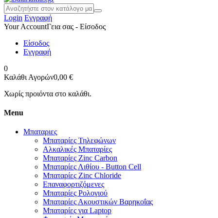
Login
Εγγραφή
Your Account
Γεια σας - Είσοδος
Είσοδος
Εγγραφή
0
Καλάθι Αγορών
0,00 €
Χωρίς προιόντα στο καλάθι.
Menu
Μπαταριες
Μπαταρίες Τηλεφώνων
Αλκαλικές Μπαταρίες
Μπαταρίες Zinc Carbon
Μπαταρίες Λιθίου - Button Cell
Μπαταρίες Zinc Chloride
Επαναφορτιζόμενες
Μπαταρίες Ρολογιού
Μπαταρίες Ακουστικών Βαρηκοΐας
Μπαταρίες για Laptop