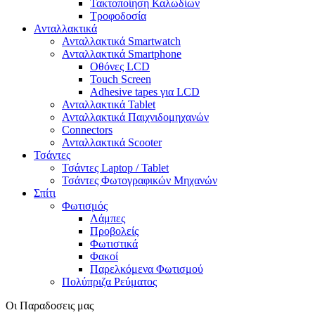
Τακτοποίηση Καλωδίων
Τροφοδοσία
Ανταλλακτικά
Ανταλλακτικά Smartwatch
Ανταλλακτικά Smartphone
Οθόνες LCD
Touch Screen
Adhesive tapes για LCD
Ανταλλακτικά Tablet
Ανταλλακτικά Παιχνιδομηχανών
Connectors
Ανταλλακτικά Scooter
Τσάντες
Τσάντες Laptop / Tablet
Τσάντες Φωτoγραφικών Μηχανών
Σπίτι
Φωτισμός
Λάμπες
Προβολείς
Φωτιστικά
Φακοί
Παρελκόμενα Φωτισμού
Πολύπριζα Ρεύματος
Οι Παραδοσεις μας