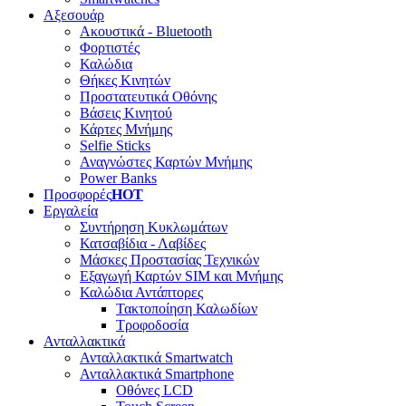
Αξεσουάρ
Ακουστικά - Bluetooth
Φορτιστές
Καλώδια
Θήκες Κινητών
Προστατευτικά Οθόνης
Βάσεις Κινητού
Κάρτες Μνήμης
Selfie Sticks
Αναγνώστες Καρτών Μνήμης
Power Banks
Προσφορές
HOT
Εργαλεία
Συντήρηση Κυκλωμάτων
Κατσαβίδια - Λαβίδες
Μάσκες Προστασίας Τεχνικών
Εξαγωγή Καρτών SIM και Μνήμης
Καλώδια Αντάπτορες
Τακτοποίηση Καλωδίων
Τροφοδοσία
Ανταλλακτικά
Ανταλλακτικά Smartwatch
Ανταλλακτικά Smartphone
Οθόνες LCD