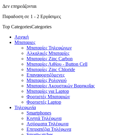
Δεν επηρεάζονται
Παραδοση σε 1 - 2 Εργάσιμες
Top Categories
Categories
Αρχική
Μπαταριες
Μπαταρίες Τηλεφώνων
Αλκαλικές Μπαταρίες
Μπαταρίες Zinc Carbon
Μπαταρίες Λιθίου - Button Cell
Μπαταρίες Zinc Chloride
Επαναφορτιζόμενες
Μπαταρίες Ρολογιού
Μπαταρίες Ακουστικών Βαρηκοΐας
Μπαταρίες για Laptop
Φορτιστές Μπαταριών
Φορτιστές Laptop
Τηλεφωνία
Smartphones
Κινητά Τηλέφωνα
Ασύρματα Τηλέφωνα
Επιτραπέζια Τηλέφωνα
Smartwatches