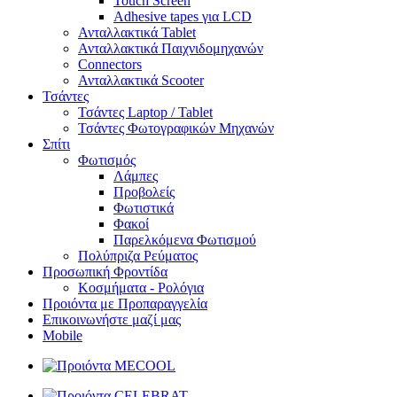
Touch Screen
Adhesive tapes για LCD
Ανταλλακτικά Tablet
Ανταλλακτικά Παιχνιδομηχανών
Connectors
Ανταλλακτικά Scooter
Τσάντες
Τσάντες Laptop / Tablet
Τσάντες Φωτoγραφικών Μηχανών
Σπίτι
Φωτισμός
Λάμπες
Προβολείς
Φωτιστικά
Φακοί
Παρελκόμενα Φωτισμού
Πολύπριζα Ρεύματος
Προσωπική Φροντίδα
Κοσμήματα - Ρολόγια
Προιόντα με Προπαραγγελία
Επικοινωνήστε μαζί μας
Mobile