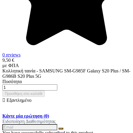
0 reviews
9,50 €
με ΦΠΑ
Κολλητική ταινία - SAMSUNG SM-G985F Galaxy S20 Plus / SM-
G986B S20 Plus 5G
Ποσότητα
Προσθήκη στο καλάθι

Εξαντλημένο
Κάντε μία ερώτηση
(0)
Ειδοποίηση Διαθεσιμότητας
You have successfully subscribed to this product