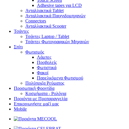
Touch Screen
Adhesive tapes για LCD
Ανταλλακτικά Tablet
Ανταλλακτικά Παιχνιδομηχανών
Connectors
Ανταλλακτικά Scooter
Τσάντες
Τσάντες Laptop / Tablet
Τσάντες Φωτoγραφικών Μηχανών
Σπίτι
Φωτισμός
Λάμπες
Προβολείς
Φωτιστικά
Φακοί
Παρελκόμενα Φωτισμού
Πολύπριζα Ρεύματος
Προσωπική Φροντίδα
Κοσμήματα - Ρολόγια
Προιόντα με Προπαραγγελία
Επικοινωνήστε μαζί μας
Mobile