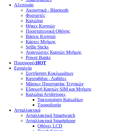
Αξεσουάρ
Ακουστικά - Bluetooth
Φορτιστές
Καλώδια
Θήκες Κινητών
Προστατευτικά Οθόνης
Βάσεις Κινητού
Κάρτες Μνήμης
Selfie Sticks
Αναγνώστες Καρτών Μνήμης
Power Banks
Προσφορές
HOT
Εργαλεία
Συντήρηση Κυκλωμάτων
Κατσαβίδια - Λαβίδες
Μάσκες Προστασίας Τεχνικών
Εξαγωγή Καρτών SIM και Μνήμης
Καλώδια Αντάπτορες
Τακτοποίηση Καλωδίων
Τροφοδοσία
Ανταλλακτικά
Ανταλλακτικά Smartwatch
Ανταλλακτικά Smartphone
Οθόνες LCD