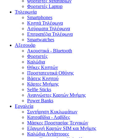
Φορτιστές Μπαταριών
Φορτιστές Laptop
Τηλεφωνία
Smartphones
Κινητά Τηλέφωνα
Ασύρματα Τηλέφωνα
Επιτραπέζια Τηλέφωνα
Smartwatches
Αξεσουάρ
Ακουστικά - Bluetooth
Φορτιστές
Καλώδια
Θήκες Κινητών
Προστατευτικά Οθόνης
Βάσεις Κινητού
Κάρτες Μνήμης
Selfie Sticks
Αναγνώστες Καρτών Μνήμης
Power Banks
Εργαλεία
Συντήρηση Κυκλωμάτων
Κατσαβίδια - Λαβίδες
Μάσκες Προστασίας Τεχνικών
Εξαγωγή Καρτών SIM και Μνήμης
Καλώδια Αντάπτορες