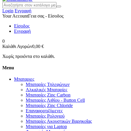
Login
Εγγραφή
Your Account
Γεια σας - Είσοδος
Είσοδος
Εγγραφή
0
Καλάθι Αγορών
0,00 €
Χωρίς προιόντα στο καλάθι.
Menu
Μπαταριες
Μπαταρίες Τηλεφώνων
Αλκαλικές Μπαταρίες
Μπαταρίες Zinc Carbon
Μπαταρίες Λιθίου - Button Cell
Μπαταρίες Zinc Chloride
Επαναφορτιζόμενες
Μπαταρίες Ρολογιού
Μπαταρίες Ακουστικών Βαρηκοΐας
Μπαταρίες για Laptop