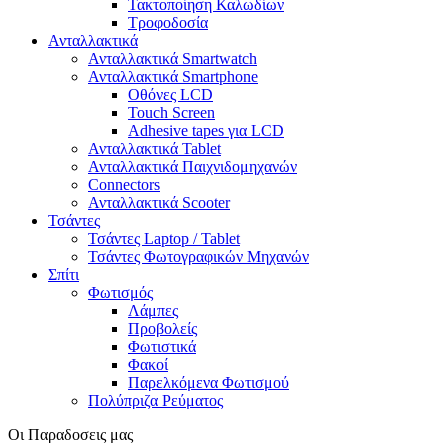
Τακτοποίηση Καλωδίων
Τροφοδοσία
Ανταλλακτικά
Ανταλλακτικά Smartwatch
Ανταλλακτικά Smartphone
Οθόνες LCD
Touch Screen
Adhesive tapes για LCD
Ανταλλακτικά Tablet
Ανταλλακτικά Παιχνιδομηχανών
Connectors
Ανταλλακτικά Scooter
Τσάντες
Τσάντες Laptop / Tablet
Τσάντες Φωτoγραφικών Μηχανών
Σπίτι
Φωτισμός
Λάμπες
Προβολείς
Φωτιστικά
Φακοί
Παρελκόμενα Φωτισμού
Πολύπριζα Ρεύματος
Οι Παραδοσεις μας