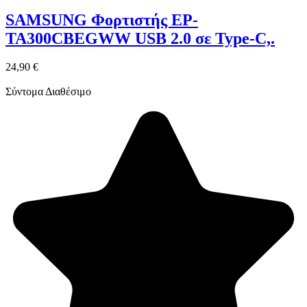
SAMSUNG Φορτιστής EP-
TA300CBEGWW USB 2.0 σε Type-C,.
24,90 €
Σύντομα Διαθέσιμο