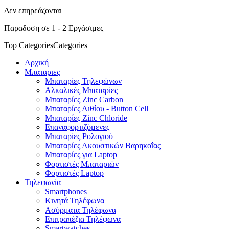
Δεν επηρεάζονται
Παραδοση σε 1 - 2 Εργάσιμες
Top Categories
Categories
Αρχική
Μπαταριες
Μπαταρίες Τηλεφώνων
Αλκαλικές Μπαταρίες
Μπαταρίες Zinc Carbon
Μπαταρίες Λιθίου - Button Cell
Μπαταρίες Zinc Chloride
Επαναφορτιζόμενες
Μπαταρίες Ρολογιού
Μπαταρίες Ακουστικών Βαρηκοΐας
Μπαταρίες για Laptop
Φορτιστές Μπαταριών
Φορτιστές Laptop
Τηλεφωνία
Smartphones
Κινητά Τηλέφωνα
Ασύρματα Τηλέφωνα
Επιτραπέζια Τηλέφωνα
Smartwatches