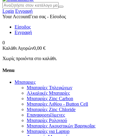
Login
Εγγραφή
Your Account
Γεια σας - Είσοδος
Είσοδος
Εγγραφή
0
Καλάθι Αγορών
0,00 €
Χωρίς προιόντα στο καλάθι.
Menu
Μπαταριες
Μπαταρίες Τηλεφώνων
Αλκαλικές Μπαταρίες
Μπαταρίες Zinc Carbon
Μπαταρίες Λιθίου - Button Cell
Μπαταρίες Zinc Chloride
Επαναφορτιζόμενες
Μπαταρίες Ρολογιού
Μπαταρίες Ακουστικών Βαρηκοΐας
Μπαταρίες για Laptop