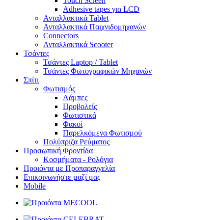
Touch Screen
Adhesive tapes για LCD
Ανταλλακτικά Tablet
Ανταλλακτικά Παιχνιδομηχανών
Connectors
Ανταλλακτικά Scooter
Τσάντες
Τσάντες Laptop / Tablet
Τσάντες Φωτoγραφικών Μηχανών
Σπίτι
Φωτισμός
Λάμπες
Προβολείς
Φωτιστικά
Φακοί
Παρελκόμενα Φωτισμού
Πολύπριζα Ρεύματος
Προσωπική Φροντίδα
Κοσμήματα - Ρολόγια
Προιόντα με Προπαραγγελία
Επικοινωνήστε μαζί μας
Mobile