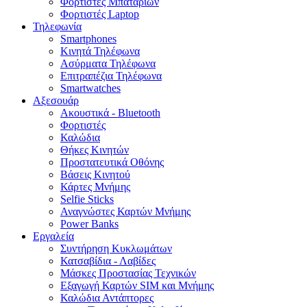
Φορτιστές Μπαταριών
Φορτιστές Laptop
Τηλεφωνία
Smartphones
Κινητά Τηλέφωνα
Ασύρματα Τηλέφωνα
Επιτραπέζια Τηλέφωνα
Smartwatches
Αξεσουάρ
Ακουστικά - Bluetooth
Φορτιστές
Καλώδια
Θήκες Κινητών
Προστατευτικά Οθόνης
Βάσεις Κινητού
Κάρτες Μνήμης
Selfie Sticks
Αναγνώστες Καρτών Μνήμης
Power Banks
Εργαλεία
Συντήρηση Κυκλωμάτων
Κατσαβίδια - Λαβίδες
Μάσκες Προστασίας Τεχνικών
Εξαγωγή Καρτών SIM και Μνήμης
Καλώδια Αντάπτορες