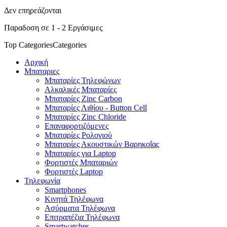
Δεν επηρεάζονται
Παραδοση σε 1 - 2 Εργάσιμες
Top Categories
Categories
Αρχική
Μπαταριες
Μπαταρίες Τηλεφώνων
Αλκαλικές Μπαταρίες
Μπαταρίες Zinc Carbon
Μπαταρίες Λιθίου - Button Cell
Μπαταρίες Zinc Chloride
Επαναφορτιζόμενες
Μπαταρίες Ρολογιού
Μπαταρίες Ακουστικών Βαρηκοΐας
Μπαταρίες για Laptop
Φορτιστές Μπαταριών
Φορτιστές Laptop
Τηλεφωνία
Smartphones
Κινητά Τηλέφωνα
Ασύρματα Τηλέφωνα
Επιτραπέζια Τηλέφωνα
Smartwatches