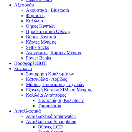
Αξεσουάρ
Ακουστικά - Bluetooth
Φορτιστές
Καλώδια
Θήκες Κινητών
Προστατευτικά Οθόνης
Βάσεις Κινητού
Κάρτες Μνήμης
Selfie Sticks
Αναγνώστες Καρτών Μνήμης
Power Banks
Προσφορές
HOT
Εργαλεία
Συντήρηση Κυκλωμάτων
Κατσαβίδια - Λαβίδες
Μάσκες Προστασίας Τεχνικών
Εξαγωγή Καρτών SIM και Μνήμης
Καλώδια Αντάπτορες
Τακτοποίηση Καλωδίων
Τροφοδοσία
Ανταλλακτικά
Ανταλλακτικά Smartwatch
Ανταλλακτικά Smartphone
Οθόνες LCD