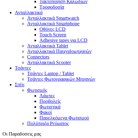
Τακτοποίηση Καλωδίων
Τροφοδοσία
Ανταλλακτικά
Ανταλλακτικά Smartwatch
Ανταλλακτικά Smartphone
Οθόνες LCD
Touch Screen
Adhesive tapes για LCD
Ανταλλακτικά Tablet
Ανταλλακτικά Παιχνιδομηχανών
Connectors
Ανταλλακτικά Scooter
Τσάντες
Τσάντες Laptop / Tablet
Τσάντες Φωτoγραφικών Μηχανών
Σπίτι
Φωτισμός
Λάμπες
Προβολείς
Φωτιστικά
Φακοί
Παρελκόμενα Φωτισμού
Πολύπριζα Ρεύματος
Οι Παραδοσεις μας