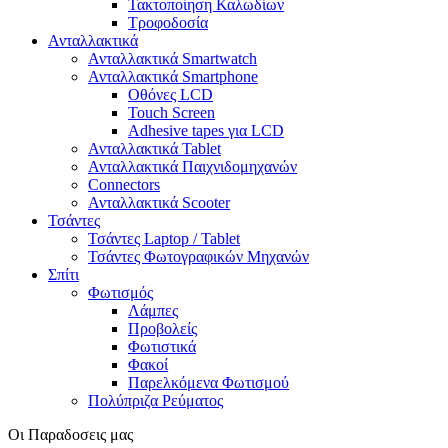
Τακτοποίηση Καλωδίων
Τροφοδοσία
Ανταλλακτικά
Ανταλλακτικά Smartwatch
Ανταλλακτικά Smartphone
Οθόνες LCD
Touch Screen
Adhesive tapes για LCD
Ανταλλακτικά Tablet
Ανταλλακτικά Παιχνιδομηχανών
Connectors
Ανταλλακτικά Scooter
Τσάντες
Τσάντες Laptop / Tablet
Τσάντες Φωτoγραφικών Μηχανών
Σπίτι
Φωτισμός
Λάμπες
Προβολείς
Φωτιστικά
Φακοί
Παρελκόμενα Φωτισμού
Πολύπριζα Ρεύματος
Οι Παραδοσεις μας