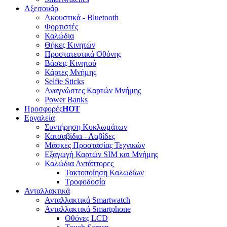
Αξεσουάρ
Ακουστικά - Bluetooth
Φορτιστές
Καλώδια
Θήκες Κινητών
Προστατευτικά Οθόνης
Βάσεις Κινητού
Κάρτες Μνήμης
Selfie Sticks
Αναγνώστες Καρτών Μνήμης
Power Banks
Προσφορές
HOT
Εργαλεία
Συντήρηση Κυκλωμάτων
Κατσαβίδια - Λαβίδες
Μάσκες Προστασίας Τεχνικών
Εξαγωγή Καρτών SIM και Μνήμης
Καλώδια Αντάπτορες
Τακτοποίηση Καλωδίων
Τροφοδοσία
Ανταλλακτικά
Ανταλλακτικά Smartwatch
Ανταλλακτικά Smartphone
Οθόνες LCD