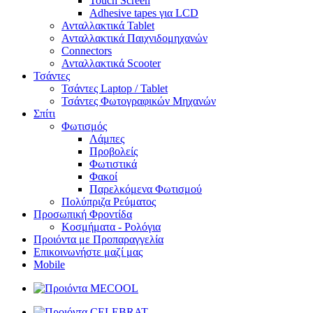
Touch Screen
Adhesive tapes για LCD
Ανταλλακτικά Tablet
Ανταλλακτικά Παιχνιδομηχανών
Connectors
Ανταλλακτικά Scooter
Τσάντες
Τσάντες Laptop / Tablet
Τσάντες Φωτoγραφικών Μηχανών
Σπίτι
Φωτισμός
Λάμπες
Προβολείς
Φωτιστικά
Φακοί
Παρελκόμενα Φωτισμού
Πολύπριζα Ρεύματος
Προσωπική Φροντίδα
Κοσμήματα - Ρολόγια
Προιόντα με Προπαραγγελία
Επικοινωνήστε μαζί μας
Mobile