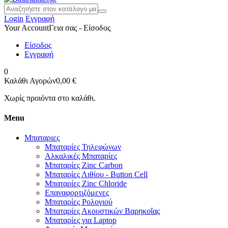
Login
Εγγραφή
Your Account
Γεια σας - Είσοδος
Είσοδος
Εγγραφή
0
Καλάθι Αγορών
0,00 €
Χωρίς προιόντα στο καλάθι.
Menu
Μπαταριες
Μπαταρίες Τηλεφώνων
Αλκαλικές Μπαταρίες
Μπαταρίες Zinc Carbon
Μπαταρίες Λιθίου - Button Cell
Μπαταρίες Zinc Chloride
Επαναφορτιζόμενες
Μπαταρίες Ρολογιού
Μπαταρίες Ακουστικών Βαρηκοΐας
Μπαταρίες για Laptop