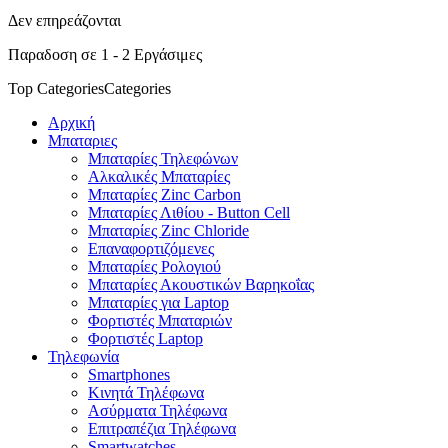
Δεν επηρεάζονται
Παραδοση σε 1 - 2 Εργάσιμες
Top Categories
Categories
Αρχική
Μπαταριες
Μπαταρίες Τηλεφώνων
Αλκαλικές Μπαταρίες
Μπαταρίες Zinc Carbon
Μπαταρίες Λιθίου - Button Cell
Μπαταρίες Zinc Chloride
Επαναφορτιζόμενες
Μπαταρίες Ρολογιού
Μπαταρίες Ακουστικών Βαρηκοΐας
Μπαταρίες για Laptop
Φορτιστές Μπαταριών
Φορτιστές Laptop
Τηλεφωνία
Smartphones
Κινητά Τηλέφωνα
Ασύρματα Τηλέφωνα
Επιτραπέζια Τηλέφωνα
Smartwatches