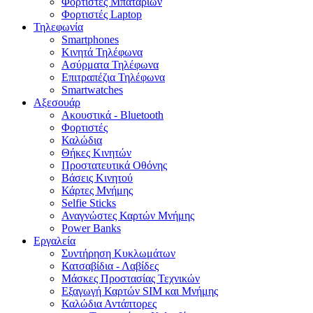
Φορτιστές Μπαταριών
Φορτιστές Laptop
Τηλεφωνία
Smartphones
Κινητά Τηλέφωνα
Ασύρματα Τηλέφωνα
Επιτραπέζια Τηλέφωνα
Smartwatches
Αξεσουάρ
Ακουστικά - Bluetooth
Φορτιστές
Καλώδια
Θήκες Κινητών
Προστατευτικά Οθόνης
Βάσεις Κινητού
Κάρτες Μνήμης
Selfie Sticks
Αναγνώστες Καρτών Μνήμης
Power Banks
Εργαλεία
Συντήρηση Κυκλωμάτων
Κατσαβίδια - Λαβίδες
Μάσκες Προστασίας Τεχνικών
Εξαγωγή Καρτών SIM και Μνήμης
Καλώδια Αντάπτορες