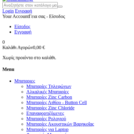
Login
Εγγραφή
Your Account
Γεια σας - Είσοδος
Είσοδος
Εγγραφή
0
Καλάθι Αγορών
0,00 €
Χωρίς προιόντα στο καλάθι.
Menu
Μπαταριες
Μπαταρίες Τηλεφώνων
Αλκαλικές Μπαταρίες
Μπαταρίες Zinc Carbon
Μπαταρίες Λιθίου - Button Cell
Μπαταρίες Zinc Chloride
Επαναφορτιζόμενες
Μπαταρίες Ρολογιού
Μπαταρίες Ακουστικών Βαρηκοΐας
Μπαταρίες για Laptop