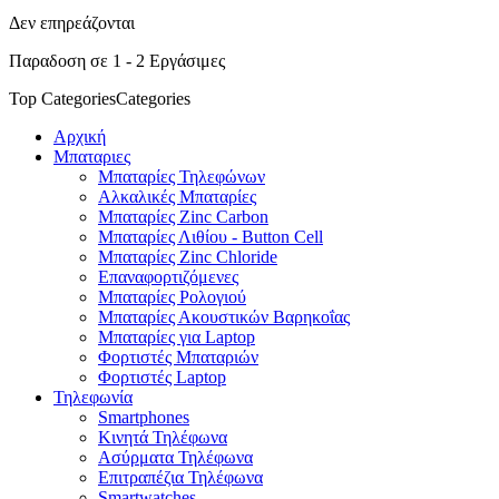
Δεν επηρεάζονται
Παραδοση σε 1 - 2 Εργάσιμες
Top Categories
Categories
Αρχική
Μπαταριες
Μπαταρίες Τηλεφώνων
Αλκαλικές Μπαταρίες
Μπαταρίες Zinc Carbon
Μπαταρίες Λιθίου - Button Cell
Μπαταρίες Zinc Chloride
Επαναφορτιζόμενες
Μπαταρίες Ρολογιού
Μπαταρίες Ακουστικών Βαρηκοΐας
Μπαταρίες για Laptop
Φορτιστές Μπαταριών
Φορτιστές Laptop
Τηλεφωνία
Smartphones
Κινητά Τηλέφωνα
Ασύρματα Τηλέφωνα
Επιτραπέζια Τηλέφωνα
Smartwatches