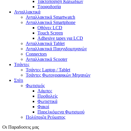
Τακτοποίηση Καλωδίων
Τροφοδοσία
Ανταλλακτικά
Ανταλλακτικά Smartwatch
Ανταλλακτικά Smartphone
Οθόνες LCD
Touch Screen
Adhesive tapes για LCD
Ανταλλακτικά Tablet
Ανταλλακτικά Παιχνιδομηχανών
Connectors
Ανταλλακτικά Scooter
Τσάντες
Τσάντες Laptop / Tablet
Τσάντες Φωτoγραφικών Μηχανών
Σπίτι
Φωτισμός
Λάμπες
Προβολείς
Φωτιστικά
Φακοί
Παρελκόμενα Φωτισμού
Πολύπριζα Ρεύματος
Οι Παραδοσεις μας