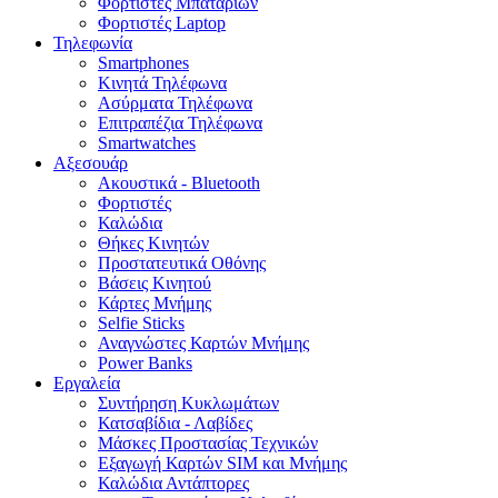
Φορτιστές Μπαταριών
Φορτιστές Laptop
Τηλεφωνία
Smartphones
Κινητά Τηλέφωνα
Ασύρματα Τηλέφωνα
Επιτραπέζια Τηλέφωνα
Smartwatches
Αξεσουάρ
Ακουστικά - Bluetooth
Φορτιστές
Καλώδια
Θήκες Κινητών
Προστατευτικά Οθόνης
Βάσεις Κινητού
Κάρτες Μνήμης
Selfie Sticks
Αναγνώστες Καρτών Μνήμης
Power Banks
Εργαλεία
Συντήρηση Κυκλωμάτων
Κατσαβίδια - Λαβίδες
Μάσκες Προστασίας Τεχνικών
Εξαγωγή Καρτών SIM και Μνήμης
Καλώδια Αντάπτορες