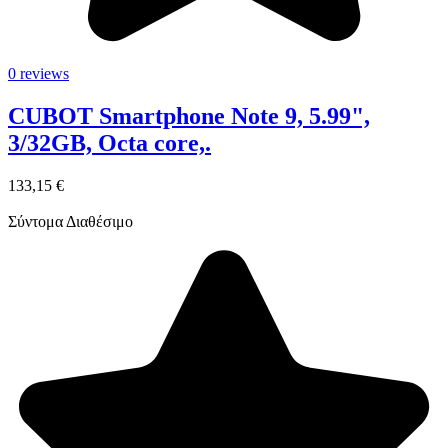
0 reviews
CUBOT Smartphone Note 9, 5.99",
3/32GB, Octa core,.
133,15 €
Σύντομα Διαθέσιμο