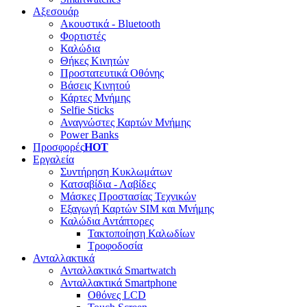
Αξεσουάρ
Ακουστικά - Bluetooth
Φορτιστές
Καλώδια
Θήκες Κινητών
Προστατευτικά Οθόνης
Βάσεις Κινητού
Κάρτες Μνήμης
Selfie Sticks
Αναγνώστες Καρτών Μνήμης
Power Banks
Προσφορές
HOT
Εργαλεία
Συντήρηση Κυκλωμάτων
Κατσαβίδια - Λαβίδες
Μάσκες Προστασίας Τεχνικών
Εξαγωγή Καρτών SIM και Μνήμης
Καλώδια Αντάπτορες
Τακτοποίηση Καλωδίων
Τροφοδοσία
Ανταλλακτικά
Ανταλλακτικά Smartwatch
Ανταλλακτικά Smartphone
Οθόνες LCD