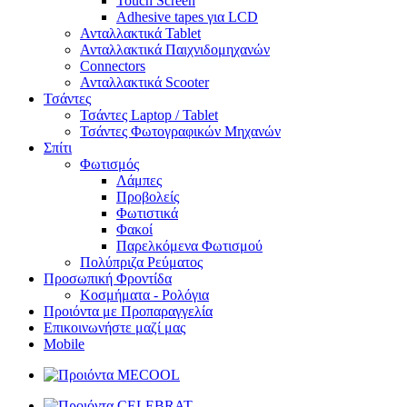
Touch Screen
Adhesive tapes για LCD
Ανταλλακτικά Tablet
Ανταλλακτικά Παιχνιδομηχανών
Connectors
Ανταλλακτικά Scooter
Τσάντες
Τσάντες Laptop / Tablet
Τσάντες Φωτoγραφικών Μηχανών
Σπίτι
Φωτισμός
Λάμπες
Προβολείς
Φωτιστικά
Φακοί
Παρελκόμενα Φωτισμού
Πολύπριζα Ρεύματος
Προσωπική Φροντίδα
Κοσμήματα - Ρολόγια
Προιόντα με Προπαραγγελία
Επικοινωνήστε μαζί μας
Mobile