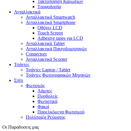
Τακτοποίηση Καλωδίων
Τροφοδοσία
Ανταλλακτικά
Ανταλλακτικά Smartwatch
Ανταλλακτικά Smartphone
Οθόνες LCD
Touch Screen
Adhesive tapes για LCD
Ανταλλακτικά Tablet
Ανταλλακτικά Παιχνιδομηχανών
Connectors
Ανταλλακτικά Scooter
Τσάντες
Τσάντες Laptop / Tablet
Τσάντες Φωτoγραφικών Μηχανών
Σπίτι
Φωτισμός
Λάμπες
Προβολείς
Φωτιστικά
Φακοί
Παρελκόμενα Φωτισμού
Πολύπριζα Ρεύματος
Οι Παραδοσεις μας