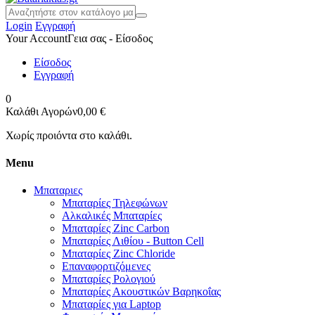
Login
Εγγραφή
Your Account
Γεια σας - Είσοδος
Είσοδος
Εγγραφή
0
Καλάθι Αγορών
0,00 €
Χωρίς προιόντα στο καλάθι.
Menu
Μπαταριες
Μπαταρίες Τηλεφώνων
Αλκαλικές Μπαταρίες
Μπαταρίες Zinc Carbon
Μπαταρίες Λιθίου - Button Cell
Μπαταρίες Zinc Chloride
Επαναφορτιζόμενες
Μπαταρίες Ρολογιού
Μπαταρίες Ακουστικών Βαρηκοΐας
Μπαταρίες για Laptop