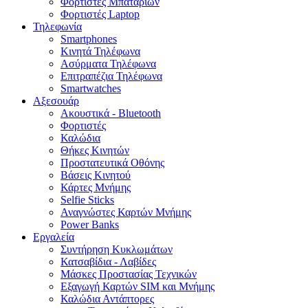
Φορτιστές Μπαταριών
Φορτιστές Laptop
Τηλεφωνία
Smartphones
Κινητά Τηλέφωνα
Ασύρματα Τηλέφωνα
Επιτραπέζια Τηλέφωνα
Smartwatches
Αξεσουάρ
Ακουστικά - Bluetooth
Φορτιστές
Καλώδια
Θήκες Κινητών
Προστατευτικά Οθόνης
Βάσεις Κινητού
Κάρτες Μνήμης
Selfie Sticks
Αναγνώστες Καρτών Μνήμης
Power Banks
Εργαλεία
Συντήρηση Κυκλωμάτων
Κατσαβίδια - Λαβίδες
Μάσκες Προστασίας Τεχνικών
Εξαγωγή Καρτών SIM και Μνήμης
Καλώδια Αντάπτορες