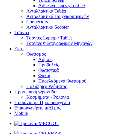
Touch Screen
Adhesive tapes για LCD
Ανταλλακτικά Tablet
Ανταλλακτικά Παιχνιδομηχανών
Connectors
Ανταλλακτικά Scooter
Τσάντες
Τσάντες Laptop / Tablet
Τσάντες Φωτoγραφικών Μηχανών
Σπίτι
Φωτισμός
Λάμπες
Προβολείς
Φωτιστικά
Φακοί
Παρελκόμενα Φωτισμού
Πολύπριζα Ρεύματος
Προσωπική Φροντίδα
Κοσμήματα - Ρολόγια
Προιόντα με Προπαραγγελία
Επικοινωνήστε μαζί μας
Mobile