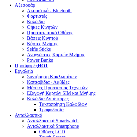
Αξεσουάρ
Ακουστικά - Bluetooth
Φορτιστές
Καλώδια
Θήκες Κινητών
Προστατευτικά Οθόνης
Βάσεις Κινητού
Κάρτες Μνήμης
Selfie Sticks
Αναγνώστες Καρτών Μνήμης
Power Banks
Προσφορές
HOT
Εργαλεία
Συντήρηση Κυκλωμάτων
Κατσαβίδια - Λαβίδες
Μάσκες Προστασίας Τεχνικών
Εξαγωγή Καρτών SIM και Μνήμης
Καλώδια Αντάπτορες
Τακτοποίηση Καλωδίων
Τροφοδοσία
Ανταλλακτικά
Ανταλλακτικά Smartwatch
Ανταλλακτικά Smartphone
Οθόνες LCD