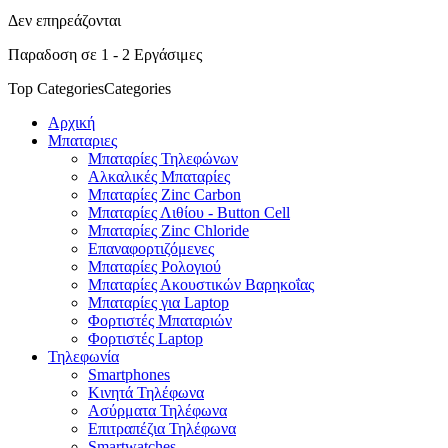
Δεν επηρεάζονται
Παραδοση σε 1 - 2 Εργάσιμες
Top Categories
Categories
Αρχική
Μπαταριες
Μπαταρίες Τηλεφώνων
Αλκαλικές Μπαταρίες
Μπαταρίες Zinc Carbon
Μπαταρίες Λιθίου - Button Cell
Μπαταρίες Zinc Chloride
Επαναφορτιζόμενες
Μπαταρίες Ρολογιού
Μπαταρίες Ακουστικών Βαρηκοΐας
Μπαταρίες για Laptop
Φορτιστές Μπαταριών
Φορτιστές Laptop
Τηλεφωνία
Smartphones
Κινητά Τηλέφωνα
Ασύρματα Τηλέφωνα
Επιτραπέζια Τηλέφωνα
Smartwatches