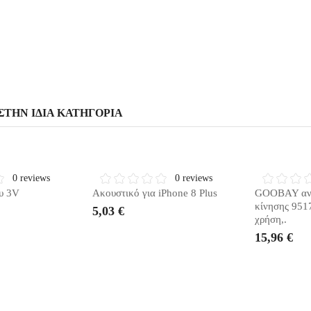
ΣΤΗΝ ΊΔΙΑ ΚΑΤΗΓΟΡΊΑ
ΙΑΘΈΣΙΜΟ
ΣΎΝΤΟΜΑ ΔΙΑΘΈΣΙΜΟ
ΣΎΝΤΟΜΑ
0 reviews
0 reviews
υ 3V
Ακουστικό για iPhone 8 Plus
GOOBAY ανι
κίνησης 951
5,03 €
χρήση,.
15,96 €