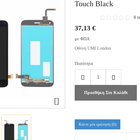
Touch Black
0 r
37,13 €
με ΦΠΑ
Οθόνη UMI London
Ποσότητα
Προσθήκη Στο Καλάθι

Κάντε μία ερώτηση
(0)