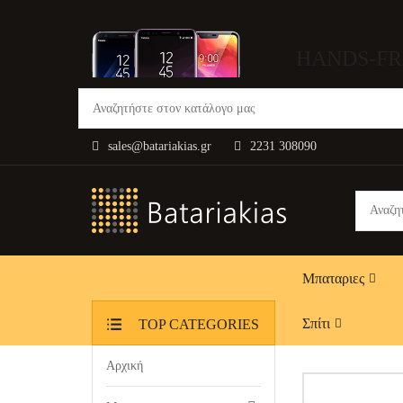
HANDS-FR
sales@batariakias.gr
2231 308090
Μπαταριες
Σπίτι
TOP CATEGORIES
Αρχική