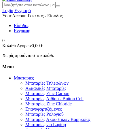
Login
Εγγραφή
Your Account
Γεια σας - Είσοδος
Είσοδος
Εγγραφή
0
Καλάθι Αγορών
0,00 €
Χωρίς προιόντα στο καλάθι.
Menu
Μπαταριες
Μπαταρίες Τηλεφώνων
Αλκαλικές Μπαταρίες
Μπαταρίες Zinc Carbon
Μπαταρίες Λιθίου - Button Cell
Μπαταρίες Zinc Chloride
Επαναφορτιζόμενες
Μπαταρίες Ρολογιού
Μπαταρίες Ακουστικών Βαρηκοΐας
Μπαταρίες για Laptop