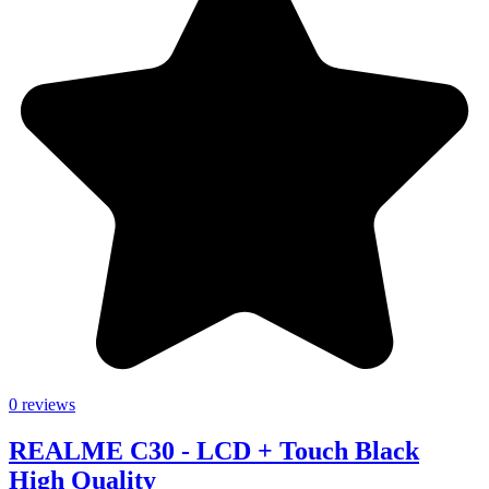
0 reviews
REALME C30 - LCD + Touch Black
High Quality