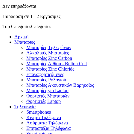
Δεν επηρεάζονται
Παραδοση σε 1 - 2 Εργάσιμες
Top Categories
Categories
Αρχική
Μπαταριες
Μπαταρίες Τηλεφώνων
Αλκαλικές Μπαταρίες
Μπαταρίες Zinc Carbon
Μπαταρίες Λιθίου - Button Cell
Μπαταρίες Zinc Chloride
Επαναφορτιζόμενες
Μπαταρίες Ρολογιού
Μπαταρίες Ακουστικών Βαρηκοΐας
Μπαταρίες για Laptop
Φορτιστές Μπαταριών
Φορτιστές Laptop
Τηλεφωνία
Smartphones
Κινητά Τηλέφωνα
Ασύρματα Τηλέφωνα
Επιτραπέζια Τηλέφωνα
Smartwatches