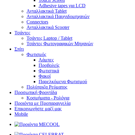
Touch Screen
Adhesive tapes για LCD
Ανταλλακτικά Tablet
Ανταλλακτικά Παιχνιδομηχανών
Connectors
Ανταλλακτικά Scooter
Τσάντες
Τσάντες Laptop / Tablet
Τσάντες Φωτoγραφικών Μηχανών
Σπίτι
Φωτισμός
Λάμπες
Προβολείς
Φωτιστικά
Φακοί
Παρελκόμενα Φωτισμού
Πολύπριζα Ρεύματος
Προσωπική Φροντίδα
Κοσμήματα - Ρολόγια
Προιόντα με Προπαραγγελία
Επικοινωνήστε μαζί μας
Mobile