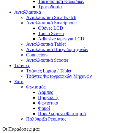
Τακτοποίηση Καλωδίων
Τροφοδοσία
Ανταλλακτικά
Ανταλλακτικά Smartwatch
Ανταλλακτικά Smartphone
Οθόνες LCD
Touch Screen
Adhesive tapes για LCD
Ανταλλακτικά Tablet
Ανταλλακτικά Παιχνιδομηχανών
Connectors
Ανταλλακτικά Scooter
Τσάντες
Τσάντες Laptop / Tablet
Τσάντες Φωτoγραφικών Μηχανών
Σπίτι
Φωτισμός
Λάμπες
Προβολείς
Φωτιστικά
Φακοί
Παρελκόμενα Φωτισμού
Πολύπριζα Ρεύματος
Οι Παραδοσεις μας