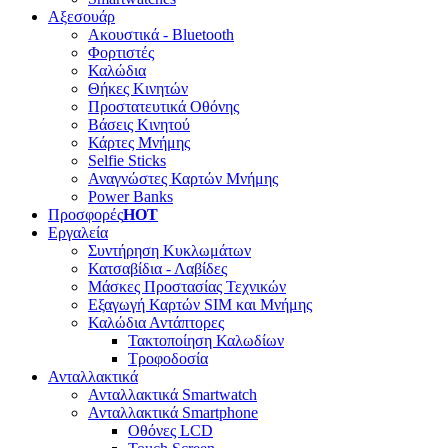
Αξεσουάρ
Ακουστικά - Bluetooth
Φορτιστές
Καλώδια
Θήκες Κινητών
Προστατευτικά Οθόνης
Βάσεις Κινητού
Κάρτες Μνήμης
Selfie Sticks
Αναγνώστες Καρτών Μνήμης
Power Banks
Προσφορές
HOT
Εργαλεία
Συντήρηση Κυκλωμάτων
Κατσαβίδια - Λαβίδες
Μάσκες Προστασίας Τεχνικών
Εξαγωγή Καρτών SIM και Μνήμης
Καλώδια Αντάπτορες
Τακτοποίηση Καλωδίων
Τροφοδοσία
Ανταλλακτικά
Ανταλλακτικά Smartwatch
Ανταλλακτικά Smartphone
Οθόνες LCD