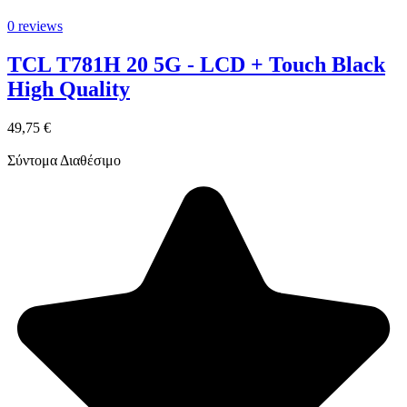
0 reviews
TCL T781H 20 5G - LCD + Touch Black
High Quality
49,75 €
Σύντομα Διαθέσιμο