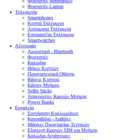
Φορτιστές Μπαταριών
Φορτιστές Laptop
Τηλεφωνία
Smartphones
Κινητά Τηλέφωνα
Ασύρματα Τηλέφωνα
Επιτραπέζια Τηλέφωνα
Smartwatches
Αξεσουάρ
Ακουστικά - Bluetooth
Φορτιστές
Καλώδια
Θήκες Κινητών
Προστατευτικά Οθόνης
Βάσεις Κινητού
Κάρτες Μνήμης
Selfie Sticks
Αναγνώστες Καρτών Μνήμης
Power Banks
Εργαλεία
Συντήρηση Κυκλωμάτων
Κατσαβίδια - Λαβίδες
Μάσκες Προστασίας Τεχνικών
Εξαγωγή Καρτών SIM και Μνήμης
Καλώδια Αντάπτορες