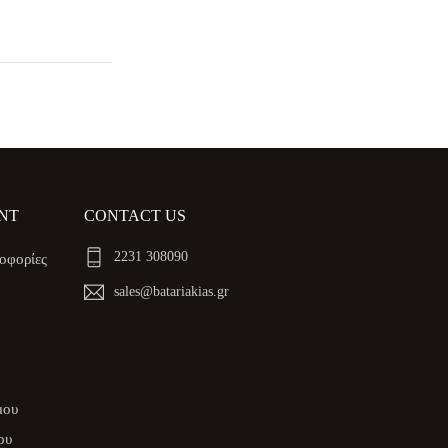
NT
CONTACT US
2231 308090
οφορίες
sales@batariakias.gr
μου
ου