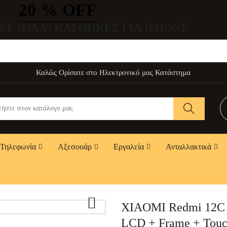
20 % OFF
EE (ΌΛΑ) ΚΑΙ ΘΉΚΕΣ ΓΙΑ IPHONE
Καλώς Ορίσατε στο Ηλεκτρονικό μας Κατάστημα
Τηλεφωνία
Αξεσουάρ
Εργαλεία
Ανταλλακτικά

XIAOMI Redmi 12C 
LCD + Frame + Touc