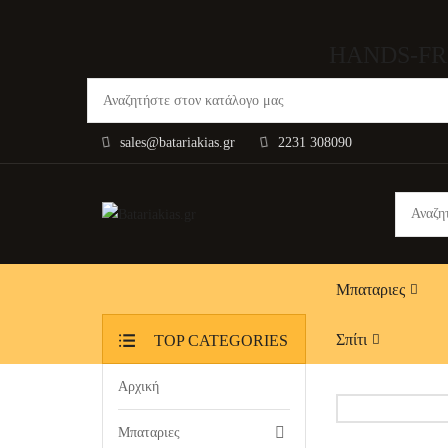
HANDS-FR
sales@batariakias.gr
2231 308090
Μπαταριες
Σπίτι
TOP CATEGORIES
Αρχική
Μπαταριες