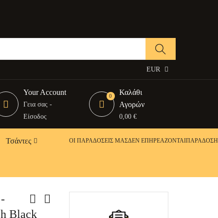
EUR
Your Account
Καλάθι
0
Αγορών
Γεια σας -
Είσοδος
0,00 €
Τσάντες
ΟΙ ΠΑΡΑΔΟΣΕΙΣ ΜΑΣ
ΔΕΝ ΕΠΗΡΕΆΖΟΝΤΑΙ
ΠΑΡΑΔΟΣΗ Σ
-
h Black