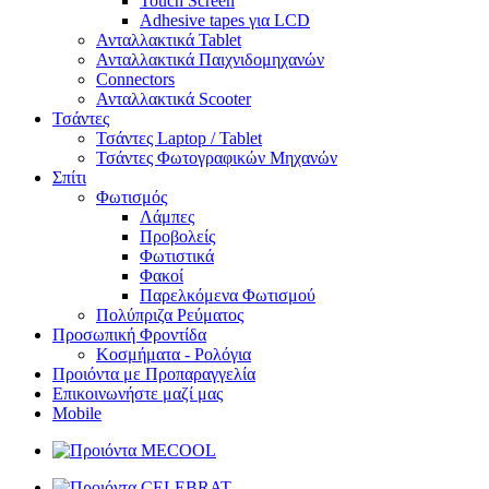
Touch Screen
Adhesive tapes για LCD
Ανταλλακτικά Tablet
Ανταλλακτικά Παιχνιδομηχανών
Connectors
Ανταλλακτικά Scooter
Τσάντες
Τσάντες Laptop / Tablet
Τσάντες Φωτoγραφικών Μηχανών
Σπίτι
Φωτισμός
Λάμπες
Προβολείς
Φωτιστικά
Φακοί
Παρελκόμενα Φωτισμού
Πολύπριζα Ρεύματος
Προσωπική Φροντίδα
Κοσμήματα - Ρολόγια
Προιόντα με Προπαραγγελία
Επικοινωνήστε μαζί μας
Mobile