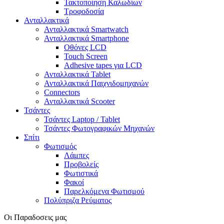
Τακτοποίηση Καλωδίων
Τροφοδοσία
Ανταλλακτικά
Ανταλλακτικά Smartwatch
Ανταλλακτικά Smartphone
Οθόνες LCD
Touch Screen
Adhesive tapes για LCD
Ανταλλακτικά Tablet
Ανταλλακτικά Παιχνιδομηχανών
Connectors
Ανταλλακτικά Scooter
Τσάντες
Τσάντες Laptop / Tablet
Τσάντες Φωτoγραφικών Μηχανών
Σπίτι
Φωτισμός
Λάμπες
Προβολείς
Φωτιστικά
Φακοί
Παρελκόμενα Φωτισμού
Πολύπριζα Ρεύματος
Οι Παραδοσεις μας