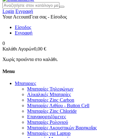
Login
Εγγραφή
Your Account
Γεια σας - Είσοδος
Είσοδος
Εγγραφή
0
Καλάθι Αγορών
0,00 €
Χωρίς προιόντα στο καλάθι.
Menu
Μπαταριες
Μπαταρίες Τηλεφώνων
Αλκαλικές Μπαταρίες
Μπαταρίες Zinc Carbon
Μπαταρίες Λιθίου - Button Cell
Μπαταρίες Zinc Chloride
Επαναφορτιζόμενες
Μπαταρίες Ρολογιού
Μπαταρίες Ακουστικών Βαρηκοΐας
Μπαταρίες για Laptop