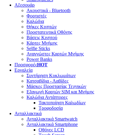
Αξεσουάρ
Ακουστικά - Bluetooth
Φορτιστές
Καλώδια
Θήκες Κινητών
Προστατευτικά Οθόνης
Βάσεις Κινητού
Κάρτες Μνήμης
Selfie Sticks
Αναγνώστες Καρτών Μνήμης
Power Banks
Προσφορές
HOT
Εργαλεία
Συντήρηση Κυκλωμάτων
Κατσαβίδια - Λαβίδες
Μάσκες Προστασίας Τεχνικών
Εξαγωγή Καρτών SIM και Μνήμης
Καλώδια Αντάπτορες
Τακτοποίηση Καλωδίων
Τροφοδοσία
Ανταλλακτικά
Ανταλλακτικά Smartwatch
Ανταλλακτικά Smartphone
Οθόνες LCD