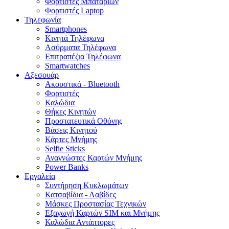
Φορτιστές Μπαταριών
Φορτιστές Laptop
Τηλεφωνία
Smartphones
Κινητά Τηλέφωνα
Ασύρματα Τηλέφωνα
Επιτραπέζια Τηλέφωνα
Smartwatches
Αξεσουάρ
Ακουστικά - Bluetooth
Φορτιστές
Καλώδια
Θήκες Κινητών
Προστατευτικά Οθόνης
Βάσεις Κινητού
Κάρτες Μνήμης
Selfie Sticks
Αναγνώστες Καρτών Μνήμης
Power Banks
Εργαλεία
Συντήρηση Κυκλωμάτων
Κατσαβίδια - Λαβίδες
Μάσκες Προστασίας Τεχνικών
Εξαγωγή Καρτών SIM και Μνήμης
Καλώδια Αντάπτορες