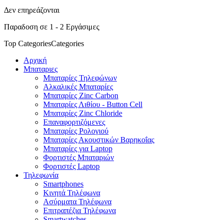
Δεν επηρεάζονται
Παραδοση σε 1 - 2 Εργάσιμες
Top Categories
Categories
Αρχική
Μπαταριες
Μπαταρίες Τηλεφώνων
Αλκαλικές Μπαταρίες
Μπαταρίες Zinc Carbon
Μπαταρίες Λιθίου - Button Cell
Μπαταρίες Zinc Chloride
Επαναφορτιζόμενες
Μπαταρίες Ρολογιού
Μπαταρίες Ακουστικών Βαρηκοΐας
Μπαταρίες για Laptop
Φορτιστές Μπαταριών
Φορτιστές Laptop
Τηλεφωνία
Smartphones
Κινητά Τηλέφωνα
Ασύρματα Τηλέφωνα
Επιτραπέζια Τηλέφωνα
Smartwatches