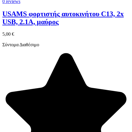
0 reviews
USAMS φορτιστής αυτοκινήτου C13, 2x
USB, 2.1A, μαύρος
5,00 €
Σύντομα Διαθέσιμο