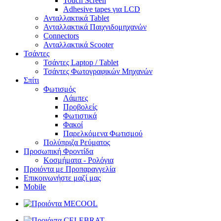
Touch Screen
Adhesive tapes για LCD
Ανταλλακτικά Tablet
Ανταλλακτικά Παιχνιδομηχανών
Connectors
Ανταλλακτικά Scooter
Τσάντες
Τσάντες Laptop / Tablet
Τσάντες Φωτoγραφικών Μηχανών
Σπίτι
Φωτισμός
Λάμπες
Προβολείς
Φωτιστικά
Φακοί
Παρελκόμενα Φωτισμού
Πολύπριζα Ρεύματος
Προσωπική Φροντίδα
Κοσμήματα - Ρολόγια
Προιόντα με Προπαραγγελία
Επικοινωνήστε μαζί μας
Mobile