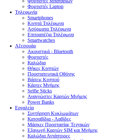
Φορτιστές Μπαταριών
Φορτιστές Laptop
Τηλεφωνία
Smartphones
Κινητά Τηλέφωνα
Ασύρματα Τηλέφωνα
Επιτραπέζια Τηλέφωνα
Smartwatches
Αξεσουάρ
Ακουστικά - Bluetooth
Φορτιστές
Καλώδια
Θήκες Κινητών
Προστατευτικά Οθόνης
Βάσεις Κινητού
Κάρτες Μνήμης
Selfie Sticks
Αναγνώστες Καρτών Μνήμης
Power Banks
Εργαλεία
Συντήρηση Κυκλωμάτων
Κατσαβίδια - Λαβίδες
Μάσκες Προστασίας Τεχνικών
Εξαγωγή Καρτών SIM και Μνήμης
Καλώδια Αντάπτορες