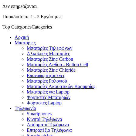
Δεν επηρεάζονται
Παραδοση σε 1 - 2 Εργάσιμες
Top Categories
Categories
Αρχική
Μπαταριες
Μπαταρίες Τηλεφώνων
Αλκαλικές Μπαταρίες
Μπαταρίες Zinc Carbon
Μπαταρίες Λιθίου - Button Cell
Μπαταρίες Zinc Chloride
Επαναφορτιζόμενες
Μπαταρίες Ρολογιού
Μπαταρίες Ακουστικών Βαρηκοΐας
Μπαταρίες για Laptop
Φορτιστές Μπαταριών
Φορτιστές Laptop
Τηλεφωνία
Smartphones
Κινητά Τηλέφωνα
Ασύρματα Τηλέφωνα
Επιτραπέζια Τηλέφωνα
Smartwatches