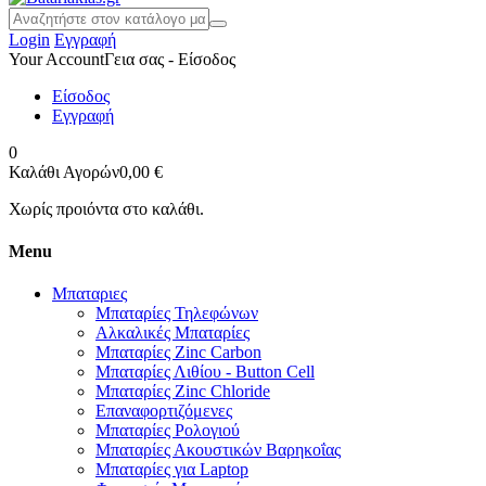
Login
Εγγραφή
Your Account
Γεια σας - Είσοδος
Είσοδος
Εγγραφή
0
Καλάθι Αγορών
0,00 €
Χωρίς προιόντα στο καλάθι.
Menu
Μπαταριες
Μπαταρίες Τηλεφώνων
Αλκαλικές Μπαταρίες
Μπαταρίες Zinc Carbon
Μπαταρίες Λιθίου - Button Cell
Μπαταρίες Zinc Chloride
Επαναφορτιζόμενες
Μπαταρίες Ρολογιού
Μπαταρίες Ακουστικών Βαρηκοΐας
Μπαταρίες για Laptop