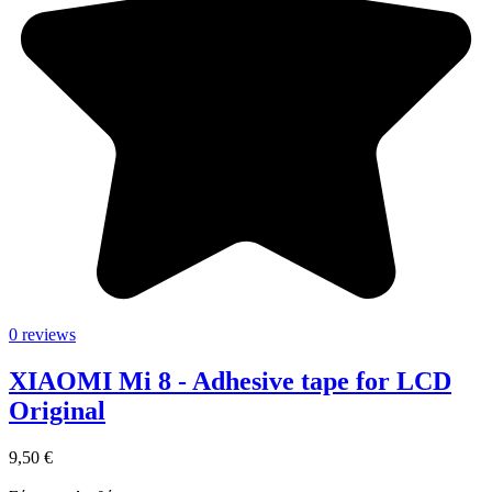
0 reviews
XIAOMI Mi 8 - Adhesive tape for LCD
Original
9,50 €