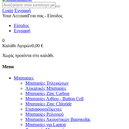
Login
Εγγραφή
Your Account
Γεια σας - Είσοδος
Είσοδος
Εγγραφή
0
Καλάθι Αγορών
0,00 €
Χωρίς προιόντα στο καλάθι.
Menu
Μπαταριες
Μπαταρίες Τηλεφώνων
Αλκαλικές Μπαταρίες
Μπαταρίες Zinc Carbon
Μπαταρίες Λιθίου - Button Cell
Μπαταρίες Zinc Chloride
Επαναφορτιζόμενες
Μπαταρίες Ρολογιού
Μπαταρίες Ακουστικών Βαρηκοΐας
Μπαταρίες για Laptop