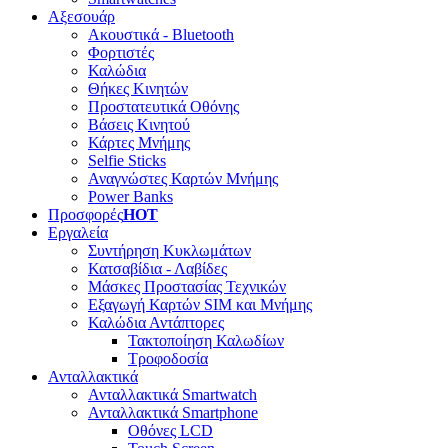
Αξεσουάρ
Ακουστικά - Bluetooth
Φορτιστές
Καλώδια
Θήκες Κινητών
Προστατευτικά Οθόνης
Βάσεις Κινητού
Κάρτες Μνήμης
Selfie Sticks
Αναγνώστες Καρτών Μνήμης
Power Banks
Προσφορές
HOT
Εργαλεία
Συντήρηση Κυκλωμάτων
Κατσαβίδια - Λαβίδες
Μάσκες Προστασίας Τεχνικών
Εξαγωγή Καρτών SIM και Μνήμης
Καλώδια Αντάπτορες
Τακτοποίηση Καλωδίων
Τροφοδοσία
Ανταλλακτικά
Ανταλλακτικά Smartwatch
Ανταλλακτικά Smartphone
Οθόνες LCD