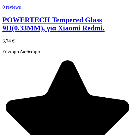
0 reviews
POWERTECH Tempered Glass
9H(0.33MM), για Xiaomi Redmi.
3,74 €
Σύντομα Διαθέσιμο