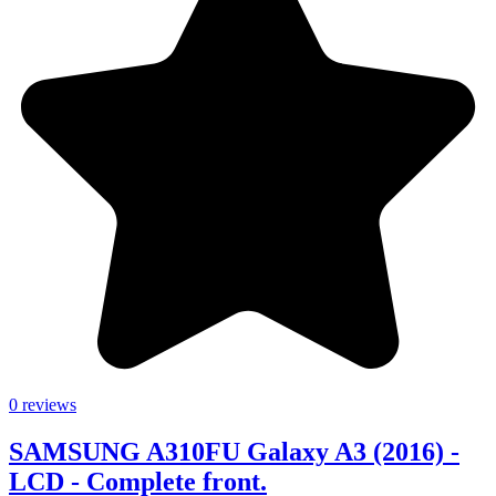
0 reviews
SAMSUNG A310FU Galaxy A3 (2016) -
LCD - Complete front.