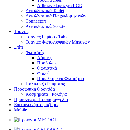
Touch Screen
Adhesive tapes για LCD
Ανταλλακτικά Tablet
Ανταλλακτικά Παιχνιδομηχανών
Connectors
Ανταλλακτικά Scooter
Τσάντες
Τσάντες Laptop / Tablet
Τσάντες Φωτoγραφικών Μηχανών
Σπίτι
Φωτισμός
Λάμπες
Προβολείς
Φωτιστικά
Φακοί
Παρελκόμενα Φωτισμού
Πολύπριζα Ρεύματος
Προσωπική Φροντίδα
Κοσμήματα - Ρολόγια
Προιόντα με Προπαραγγελία
Επικοινωνήστε μαζί μας
Mobile