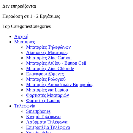
Δεν επηρεάζονται
Παραδοση σε 1 - 2 Εργάσιμες
Top Categories
Categories
Αρχική
Μπαταριες
Μπαταρίες Τηλεφώνων
Αλκαλικές Μπαταρίες
Μπαταρίες Zinc Carbon
Μπαταρίες Λιθίου - Button Cell
Μπαταρίες Zinc Chloride
Επαναφορτιζόμενες
Μπαταρίες Ρολογιού
Μπαταρίες Ακουστικών Βαρηκοΐας
Μπαταρίες για Laptop
Φορτιστές Μπαταριών
Φορτιστές Laptop
Τηλεφωνία
Smartphones
Κινητά Τηλέφωνα
Ασύρματα Τηλέφωνα
Επιτραπέζια Τηλέφωνα
Smartwatches