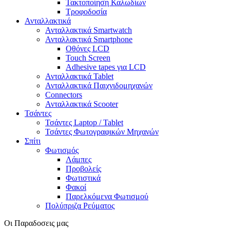
Τακτοποίηση Καλωδίων
Τροφοδοσία
Ανταλλακτικά
Ανταλλακτικά Smartwatch
Ανταλλακτικά Smartphone
Οθόνες LCD
Touch Screen
Adhesive tapes για LCD
Ανταλλακτικά Tablet
Ανταλλακτικά Παιχνιδομηχανών
Connectors
Ανταλλακτικά Scooter
Τσάντες
Τσάντες Laptop / Tablet
Τσάντες Φωτoγραφικών Μηχανών
Σπίτι
Φωτισμός
Λάμπες
Προβολείς
Φωτιστικά
Φακοί
Παρελκόμενα Φωτισμού
Πολύπριζα Ρεύματος
Οι Παραδοσεις μας