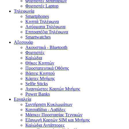
Φορτιστές Μπαταριών
Φορτιστές Laptop
Τηλεφωνία
Smartphones
Κινητά Τηλέφωνα
Ασύρματα Τηλέφωνα
Επιτραπέζια Τηλέφωνα
Smartwatches
Αξεσουάρ
Ακουστικά - Bluetooth
Φορτιστές
Καλώδια
Θήκες Κινητών
Προστατευτικά Οθόνης
Βάσεις Κινητού
Κάρτες Μνήμης
Selfie Sticks
Αναγνώστες Καρτών Μνήμης
Power Banks
Εργαλεία
Συντήρηση Κυκλωμάτων
Κατσαβίδια - Λαβίδες
Μάσκες Προστασίας Τεχνικών
Εξαγωγή Καρτών SIM και Μνήμης
Καλώδια Αντάπτορες