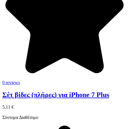
0 reviews
Σέτ βίδες (πλήρες) για iPhone 7 Plus
5,11 €
Σύντομα Διαθέσιμο