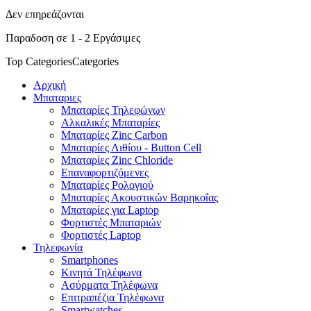
Δεν επηρεάζονται
Παραδοση σε 1 - 2 Εργάσιμες
Top Categories
Categories
Αρχική
Μπαταριες
Μπαταρίες Τηλεφώνων
Αλκαλικές Μπαταρίες
Μπαταρίες Zinc Carbon
Μπαταρίες Λιθίου - Button Cell
Μπαταρίες Zinc Chloride
Επαναφορτιζόμενες
Μπαταρίες Ρολογιού
Μπαταρίες Ακουστικών Βαρηκοΐας
Μπαταρίες για Laptop
Φορτιστές Μπαταριών
Φορτιστές Laptop
Τηλεφωνία
Smartphones
Κινητά Τηλέφωνα
Ασύρματα Τηλέφωνα
Επιτραπέζια Τηλέφωνα
Smartwatches