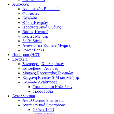
Αξεσουάρ
Ακουστικά - Bluetooth
Φορτιστές
Καλώδια
Θήκες Κινητών
Προστατευτικά Οθόνης
Βάσεις Κινητού
Κάρτες Μνήμης
Selfie Sticks
Αναγνώστες Καρτών Μνήμης
Power Banks
Προσφορές
HOT
Εργαλεία
Συντήρηση Κυκλωμάτων
Κατσαβίδια - Λαβίδες
Μάσκες Προστασίας Τεχνικών
Εξαγωγή Καρτών SIM και Μνήμης
Καλώδια Αντάπτορες
Τακτοποίηση Καλωδίων
Τροφοδοσία
Ανταλλακτικά
Ανταλλακτικά Smartwatch
Ανταλλακτικά Smartphone
Οθόνες LCD