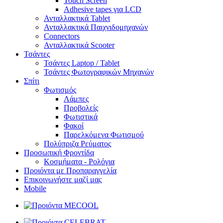
Touch Screen
Adhesive tapes για LCD
Ανταλλακτικά Tablet
Ανταλλακτικά Παιχνιδομηχανών
Connectors
Ανταλλακτικά Scooter
Τσάντες
Τσάντες Laptop / Tablet
Τσάντες Φωτoγραφικών Μηχανών
Σπίτι
Φωτισμός
Λάμπες
Προβολείς
Φωτιστικά
Φακοί
Παρελκόμενα Φωτισμού
Πολύπριζα Ρεύματος
Προσωπική Φροντίδα
Κοσμήματα - Ρολόγια
Προιόντα με Προπαραγγελία
Επικοινωνήστε μαζί μας
Mobile