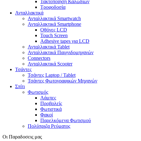
Τακτοποίηση Καλωδίων
Τροφοδοσία
Ανταλλακτικά
Ανταλλακτικά Smartwatch
Ανταλλακτικά Smartphone
Οθόνες LCD
Touch Screen
Adhesive tapes για LCD
Ανταλλακτικά Tablet
Ανταλλακτικά Παιχνιδομηχανών
Connectors
Ανταλλακτικά Scooter
Τσάντες
Τσάντες Laptop / Tablet
Τσάντες Φωτoγραφικών Μηχανών
Σπίτι
Φωτισμός
Λάμπες
Προβολείς
Φωτιστικά
Φακοί
Παρελκόμενα Φωτισμού
Πολύπριζα Ρεύματος
Οι Παραδοσεις μας