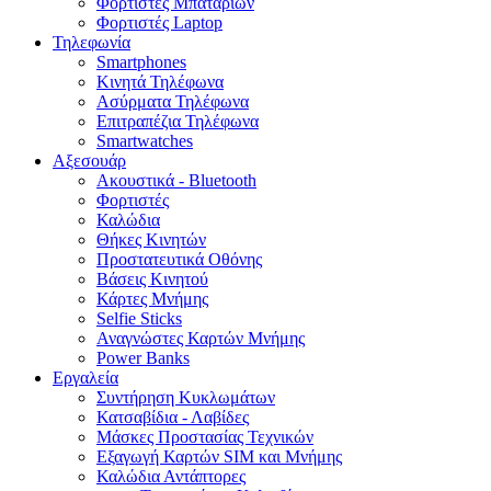
Φορτιστές Μπαταριών
Φορτιστές Laptop
Τηλεφωνία
Smartphones
Κινητά Τηλέφωνα
Ασύρματα Τηλέφωνα
Επιτραπέζια Τηλέφωνα
Smartwatches
Αξεσουάρ
Ακουστικά - Bluetooth
Φορτιστές
Καλώδια
Θήκες Κινητών
Προστατευτικά Οθόνης
Βάσεις Κινητού
Κάρτες Μνήμης
Selfie Sticks
Αναγνώστες Καρτών Μνήμης
Power Banks
Εργαλεία
Συντήρηση Κυκλωμάτων
Κατσαβίδια - Λαβίδες
Μάσκες Προστασίας Τεχνικών
Εξαγωγή Καρτών SIM και Μνήμης
Καλώδια Αντάπτορες