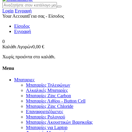
Login
Εγγραφή
Your Account
Γεια σας - Είσοδος
Είσοδος
Εγγραφή
0
Καλάθι Αγορών
0,00 €
Χωρίς προιόντα στο καλάθι.
Menu
Μπαταριες
Μπαταρίες Τηλεφώνων
Αλκαλικές Μπαταρίες
Μπαταρίες Zinc Carbon
Μπαταρίες Λιθίου - Button Cell
Μπαταρίες Zinc Chloride
Επαναφορτιζόμενες
Μπαταρίες Ρολογιού
Μπαταρίες Ακουστικών Βαρηκοΐας
Μπαταρίες για Laptop