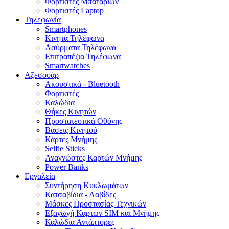
Φορτιστές Μπαταριών
Φορτιστές Laptop
Τηλεφωνία
Smartphones
Κινητά Τηλέφωνα
Ασύρματα Τηλέφωνα
Επιτραπέζια Τηλέφωνα
Smartwatches
Αξεσουάρ
Ακουστικά - Bluetooth
Φορτιστές
Καλώδια
Θήκες Κινητών
Προστατευτικά Οθόνης
Βάσεις Κινητού
Κάρτες Μνήμης
Selfie Sticks
Αναγνώστες Καρτών Μνήμης
Power Banks
Εργαλεία
Συντήρηση Κυκλωμάτων
Κατσαβίδια - Λαβίδες
Μάσκες Προστασίας Τεχνικών
Εξαγωγή Καρτών SIM και Μνήμης
Καλώδια Αντάπτορες