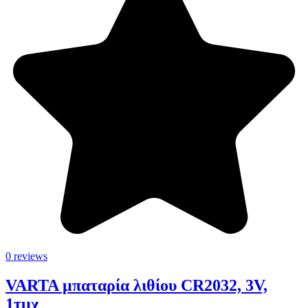
0 reviews
VARTA μπαταρία λιθίου CR2032, 3V,
1τμχ