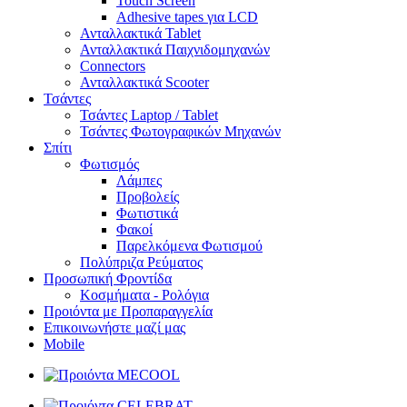
Touch Screen
Adhesive tapes για LCD
Ανταλλακτικά Tablet
Ανταλλακτικά Παιχνιδομηχανών
Connectors
Ανταλλακτικά Scooter
Τσάντες
Τσάντες Laptop / Tablet
Τσάντες Φωτoγραφικών Μηχανών
Σπίτι
Φωτισμός
Λάμπες
Προβολείς
Φωτιστικά
Φακοί
Παρελκόμενα Φωτισμού
Πολύπριζα Ρεύματος
Προσωπική Φροντίδα
Κοσμήματα - Ρολόγια
Προιόντα με Προπαραγγελία
Επικοινωνήστε μαζί μας
Mobile