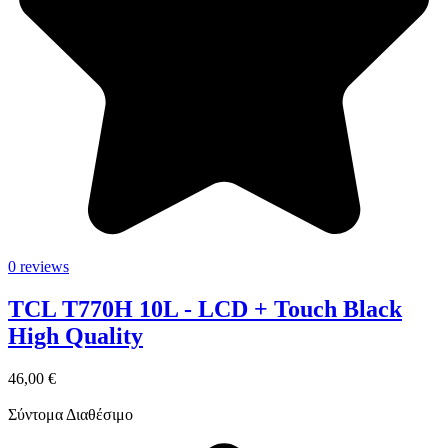
0 reviews
TCL T770H 10L - LCD + Touch Black
High Quality
46,00 €
Σύντομα Διαθέσιμο