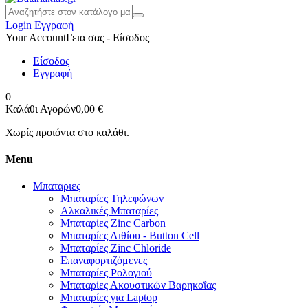
Login
Εγγραφή
Your Account
Γεια σας - Είσοδος
Είσοδος
Εγγραφή
0
Καλάθι Αγορών
0,00 €
Χωρίς προιόντα στο καλάθι.
Menu
Μπαταριες
Μπαταρίες Τηλεφώνων
Αλκαλικές Μπαταρίες
Μπαταρίες Zinc Carbon
Μπαταρίες Λιθίου - Button Cell
Μπαταρίες Zinc Chloride
Επαναφορτιζόμενες
Μπαταρίες Ρολογιού
Μπαταρίες Ακουστικών Βαρηκοΐας
Μπαταρίες για Laptop