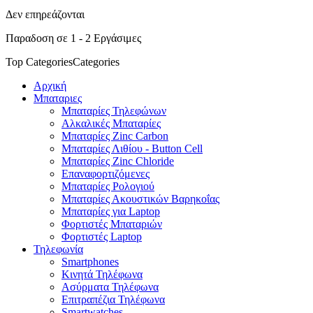
Δεν επηρεάζονται
Παραδοση σε 1 - 2 Εργάσιμες
Top Categories
Categories
Αρχική
Μπαταριες
Μπαταρίες Τηλεφώνων
Αλκαλικές Μπαταρίες
Μπαταρίες Zinc Carbon
Μπαταρίες Λιθίου - Button Cell
Μπαταρίες Zinc Chloride
Επαναφορτιζόμενες
Μπαταρίες Ρολογιού
Μπαταρίες Ακουστικών Βαρηκοΐας
Μπαταρίες για Laptop
Φορτιστές Μπαταριών
Φορτιστές Laptop
Τηλεφωνία
Smartphones
Κινητά Τηλέφωνα
Ασύρματα Τηλέφωνα
Επιτραπέζια Τηλέφωνα
Smartwatches