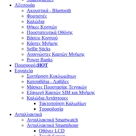
Αξεσουάρ
Ακουστικά - Bluetooth
Φορτιστές
Καλώδια
Θήκες Κινητών
Προστατευτικά Οθόνης
Βάσεις Κινητού
Κάρτες Μνήμης
Selfie Sticks
Αναγνώστες Καρτών Μνήμης
Power Banks
Προσφορές
HOT
Εργαλεία
Συντήρηση Κυκλωμάτων
Κατσαβίδια - Λαβίδες
Μάσκες Προστασίας Τεχνικών
Εξαγωγή Καρτών SIM και Μνήμης
Καλώδια Αντάπτορες
Τακτοποίηση Καλωδίων
Τροφοδοσία
Ανταλλακτικά
Ανταλλακτικά Smartwatch
Ανταλλακτικά Smartphone
Οθόνες LCD