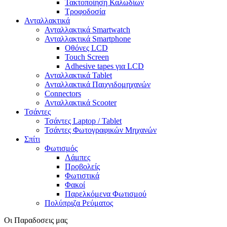
Τακτοποίηση Καλωδίων
Τροφοδοσία
Ανταλλακτικά
Ανταλλακτικά Smartwatch
Ανταλλακτικά Smartphone
Οθόνες LCD
Touch Screen
Adhesive tapes για LCD
Ανταλλακτικά Tablet
Ανταλλακτικά Παιχνιδομηχανών
Connectors
Ανταλλακτικά Scooter
Τσάντες
Τσάντες Laptop / Tablet
Τσάντες Φωτoγραφικών Μηχανών
Σπίτι
Φωτισμός
Λάμπες
Προβολείς
Φωτιστικά
Φακοί
Παρελκόμενα Φωτισμού
Πολύπριζα Ρεύματος
Οι Παραδοσεις μας