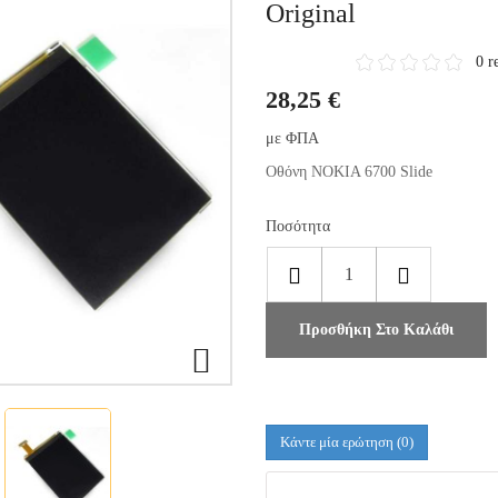
Original
0 r
28,25 €
με ΦΠΑ
Οθόνη NOKIA 6700 Slide
Ποσότητα
Προσθήκη Στο Καλάθι

Κάντε μία ερώτηση
(0)