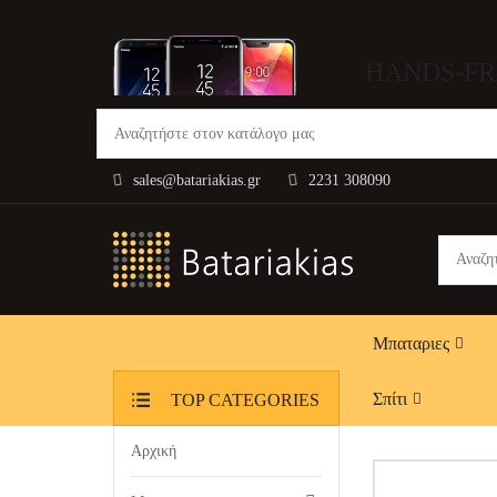
HANDS-FR
sales@batariakias.gr
2231 308090
Μπαταριες
Σπίτι
TOP CATEGORIES
Αρχική