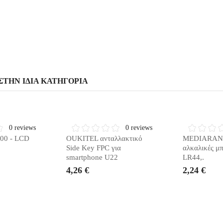
ΣΤΗΝ ΊΔΙΑ ΚΑΤΗΓΟΡΊΑ
ΙΑΘΈΣΙΜΟ
ΣΎΝΤΟΜΑ ΔΙΑΘΈΣΙΜΟ
ΣΎΝΤΟΜΑ
0 reviews
0 reviews
00 - LCD
OUKITEL ανταλλακτικό
MEDIARANG
Side Key FPC για
αλκαλικές μ
smartphone U22
LR44,.
4,26 €
2,24 €