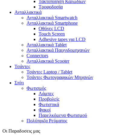
Τακτοποίηση Καλωδίων
Τροφοδοσία
Ανταλλακτικά
Ανταλλακτικά Smartwatch
Ανταλλακτικά Smartphone
Οθόνες LCD
Touch Screen
Adhesive tapes για LCD
Ανταλλακτικά Tablet
Ανταλλακτικά Παιχνιδομηχανών
Connectors
Ανταλλακτικά Scooter
Τσάντες
Τσάντες Laptop / Tablet
Τσάντες Φωτoγραφικών Μηχανών
Σπίτι
Φωτισμός
Λάμπες
Προβολείς
Φωτιστικά
Φακοί
Παρελκόμενα Φωτισμού
Πολύπριζα Ρεύματος
Οι Παραδοσεις μας