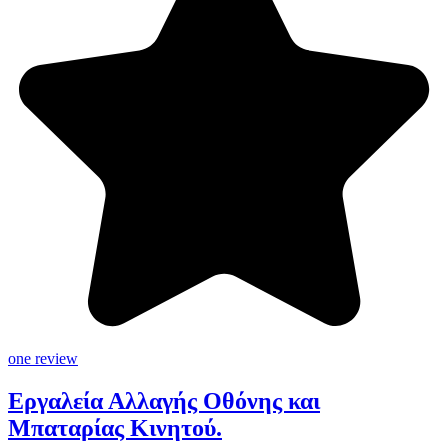
one review
Εργαλεία Αλλαγής Οθόνης και
Μπαταρίας Κινητού.