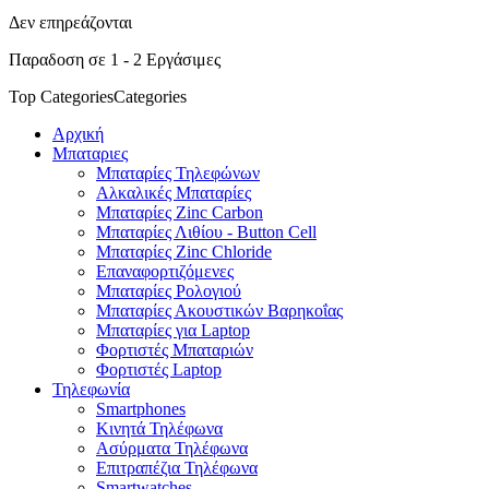
Δεν επηρεάζονται
Παραδοση σε 1 - 2 Εργάσιμες
Top Categories
Categories
Αρχική
Μπαταριες
Μπαταρίες Τηλεφώνων
Αλκαλικές Μπαταρίες
Μπαταρίες Zinc Carbon
Μπαταρίες Λιθίου - Button Cell
Μπαταρίες Zinc Chloride
Επαναφορτιζόμενες
Μπαταρίες Ρολογιού
Μπαταρίες Ακουστικών Βαρηκοΐας
Μπαταρίες για Laptop
Φορτιστές Μπαταριών
Φορτιστές Laptop
Τηλεφωνία
Smartphones
Κινητά Τηλέφωνα
Ασύρματα Τηλέφωνα
Επιτραπέζια Τηλέφωνα
Smartwatches