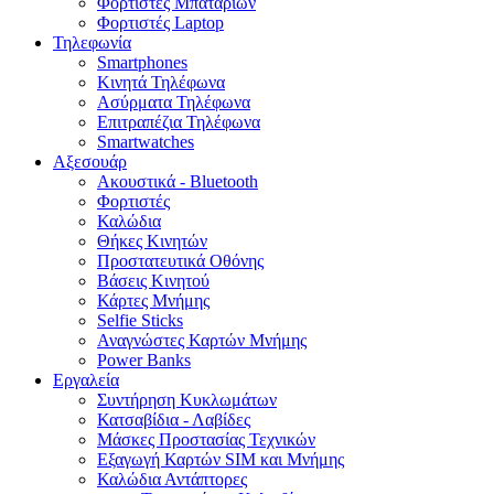
Φορτιστές Μπαταριών
Φορτιστές Laptop
Τηλεφωνία
Smartphones
Κινητά Τηλέφωνα
Ασύρματα Τηλέφωνα
Επιτραπέζια Τηλέφωνα
Smartwatches
Αξεσουάρ
Ακουστικά - Bluetooth
Φορτιστές
Καλώδια
Θήκες Κινητών
Προστατευτικά Οθόνης
Βάσεις Κινητού
Κάρτες Μνήμης
Selfie Sticks
Αναγνώστες Καρτών Μνήμης
Power Banks
Εργαλεία
Συντήρηση Κυκλωμάτων
Κατσαβίδια - Λαβίδες
Μάσκες Προστασίας Τεχνικών
Εξαγωγή Καρτών SIM και Μνήμης
Καλώδια Αντάπτορες