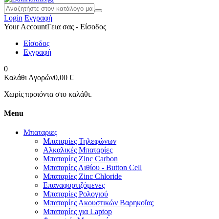
Login
Εγγραφή
Your Account
Γεια σας - Είσοδος
Είσοδος
Εγγραφή
0
Καλάθι Αγορών
0,00 €
Χωρίς προιόντα στο καλάθι.
Menu
Μπαταριες
Μπαταρίες Τηλεφώνων
Αλκαλικές Μπαταρίες
Μπαταρίες Zinc Carbon
Μπαταρίες Λιθίου - Button Cell
Μπαταρίες Zinc Chloride
Επαναφορτιζόμενες
Μπαταρίες Ρολογιού
Μπαταρίες Ακουστικών Βαρηκοΐας
Μπαταρίες για Laptop