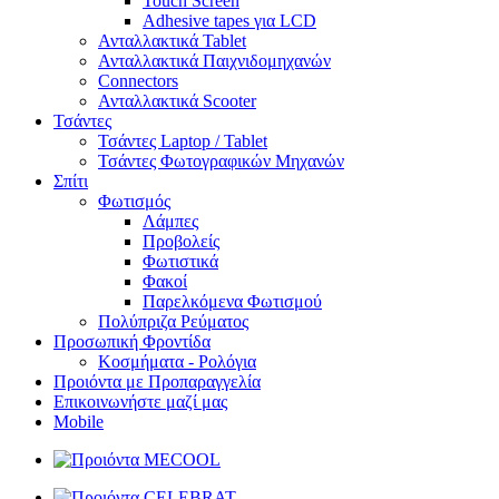
Touch Screen
Adhesive tapes για LCD
Ανταλλακτικά Tablet
Ανταλλακτικά Παιχνιδομηχανών
Connectors
Ανταλλακτικά Scooter
Τσάντες
Τσάντες Laptop / Tablet
Τσάντες Φωτoγραφικών Μηχανών
Σπίτι
Φωτισμός
Λάμπες
Προβολείς
Φωτιστικά
Φακοί
Παρελκόμενα Φωτισμού
Πολύπριζα Ρεύματος
Προσωπική Φροντίδα
Κοσμήματα - Ρολόγια
Προιόντα με Προπαραγγελία
Επικοινωνήστε μαζί μας
Mobile