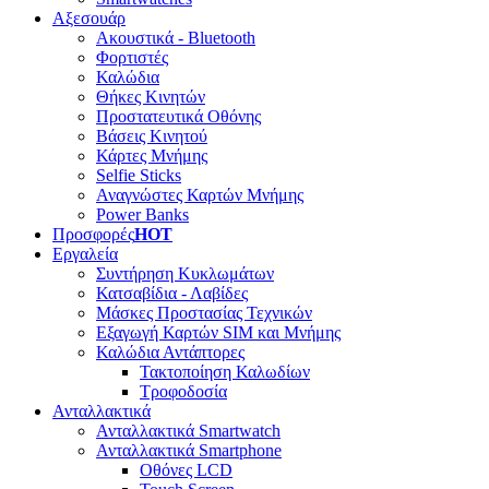
Αξεσουάρ
Ακουστικά - Bluetooth
Φορτιστές
Καλώδια
Θήκες Κινητών
Προστατευτικά Οθόνης
Βάσεις Κινητού
Κάρτες Μνήμης
Selfie Sticks
Αναγνώστες Καρτών Μνήμης
Power Banks
Προσφορές
HOT
Εργαλεία
Συντήρηση Κυκλωμάτων
Κατσαβίδια - Λαβίδες
Μάσκες Προστασίας Τεχνικών
Εξαγωγή Καρτών SIM και Μνήμης
Καλώδια Αντάπτορες
Τακτοποίηση Καλωδίων
Τροφοδοσία
Ανταλλακτικά
Ανταλλακτικά Smartwatch
Ανταλλακτικά Smartphone
Οθόνες LCD